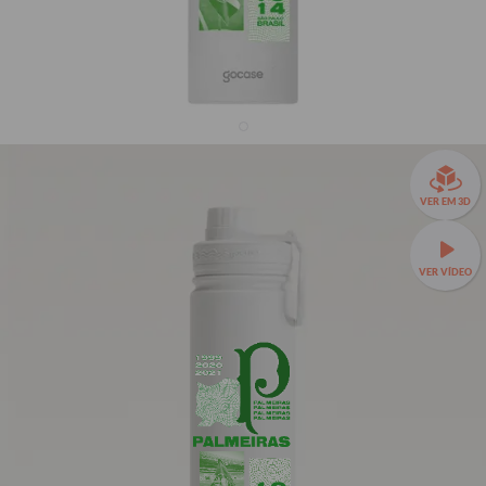
Garrafa Térmica Fresh + Ebook - Palmeiras -
VER EM 3D
Brutalismo
33% OFF
VER VÍDEO
R$159,90
R$239,90
Garrafa Térmica Fresh a partir de R$129,90!
🧊❄️ Até 24h de
conservação térmica e estampas exclusivas.
Fresh 650ml
TAMANHOS:
Fresh 650ml
Fresh 950ml
Fresh 1200ml