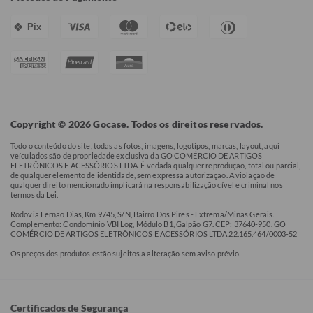
Pix
Copyright © 2026 Gocase. Todos os direitos reservados.
Todo o conteúdo do site, todas as fotos, imagens, logotipos, marcas, layout, aqui
veículados são de propriedade exclusiva da GO COMÉRCIO DE ARTIGOS
ELETRÔNICOS E ACESSÓRIOS LTDA. É vedada qualquer reprodução, total ou parcial,
de qualquer elemento de identidade, sem expressa autorização. A violação de
qualquer direito mencionado implicará na responsabilização cível e criminal nos
termos da Lei.
Rodovia Fernão Dias, Km 9745, S/N, Bairro Dos Pires - Extrema/Minas Gerais.
Complemento: Condomínio VBI Log, Módulo B1, Galpão G7. CEP: 37640-950. GO
COMÉRCIO DE ARTIGOS ELETRÔNICOS E ACESSÓRIOS LTDA 22.165.464/0003-52
Os preços dos produtos estão sujeitos a alteração sem aviso prévio.
Certificados de Segurança