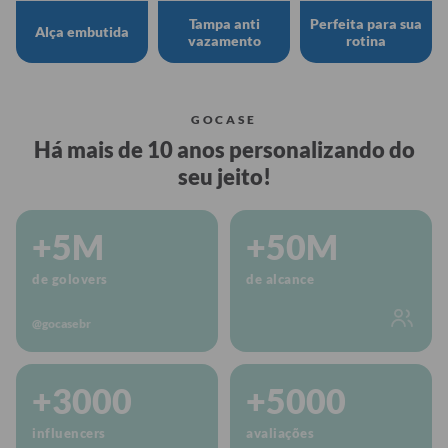
Tampa anti
Perfeita para sua
Alça embutida
vazamento
rotina
GOCASE
Há mais de 10 anos personalizando do
seu jeito!
+5M
+50M
de golovers
de alcance
@gocasebr
+3000
+5000
influencers
avaliações