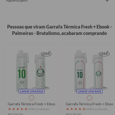
+
Aguenta gelo?
Pessoas que viram Garrafa Térmica Fresh + Ebook -
Palmeiras - Brutalismo, acabaram comprando
GANHE UMA BASE
GANHE UMA BASE
Garrafa Térmica Fresh + Ebook - Palmeiras - Uniforme 1 2025 P
Garrafa Térmica Fresh + Ebook
★
★
★
★
★
★
★
★
★
★
69401 avaliações
69401 avaliações
R$239,90
R$239,90