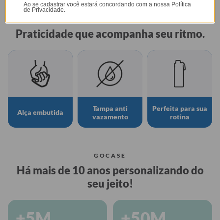
Ao se cadastrar você estará concordando com a nossa
Política
de Privacidade.
GARRAFA FRESH
Praticidade que acompanha seu ritmo.
Tampa anti
Perfeita para sua
Alça embutida
vazamento
rotina
GOCASE
Há mais de 10 anos personalizando do
seu jeito!
+5M
+50M