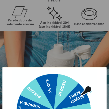
E MAIS
Parede dupla de
Aço inoxidável 304
Base antiderrapante
isolamento a vácuo
(aço inoxidável 18/8)