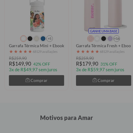
GANHE UMA BASE
+5
+16
Garrafa Térmica Mini + Ebook - Princesses Garden
Garrafa Térmica Fresh + Eboo
★
★
★
★
★
★
★
★
★
★
68129 avaliações
68129 avaliações
R$259,90
R$259,90
R$149,90
R$179,90
42% OFF
31% OFF
3x de R$49,97 sem juros
3x de R$59,97 sem juros
Comprar
Comprar
Motivos para Amar