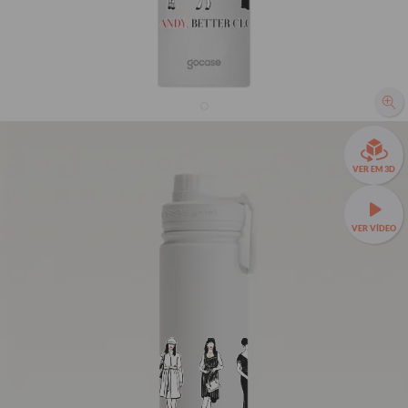
Garrafa Térmica Fresh + Ebook - O Diabo Veste
VER EM 3D
Prada - Andy Looks
29% OFF
VER VÍDEO
R$169,90
R$239,90
Garrafa Térmica Fresh a partir de R$129,90!
🧊❄️ Até 24h de
conservação térmica e estampas exclusivas.
Fresh 650ml
TAMANHOS:
Fresh 650ml
Fresh 950ml