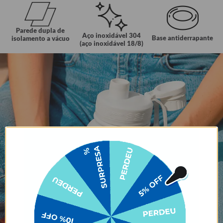
Parede dupla de
Aço inoxidável 304
Base antiderrapante
isolamento a vácuo
(aço inoxidável 18/8)