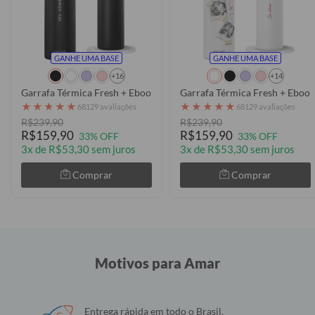
GANHE UMA BASE
GANHE UMA BASE
+16
+14
Garrafa Térmica Fresh + Ebook - Futurist
Garrafa Térmica Fresh + Ebook
★
★
★
★
★
★
★
★
★
★
68129 avaliações
68129 avaliações
R$239,90
R$239,90
R$159,90
R$159,90
33% OFF
33% OFF
3x de R$53,30 sem juros
3x de R$53,30 sem juros
Comprar
Comprar
Motivos para Amar
Entrega rápida em todo o Brasil.