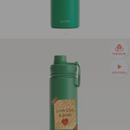
Garrafa Térmica Fresh + Ebook - Love Like a Poet
VER EM 3D
36% OFF
R$139,90
VER VÍDEO
R$219,90
Garrafa Térmica Fresh a partir de R$129,90!
🧊❄️ Até 24h de
conservação térmica e estampas exclusivas.
Fresh 650ml
TAMANHOS:
Seu Nome
Seu Nome
Fresh 650ml
Fresh 950ml