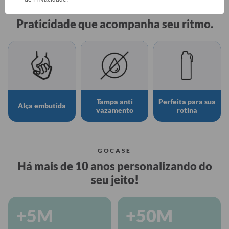
GARRAFA FRESH
Praticidade que acompanha seu ritmo.
Tampa anti
Perfeita para sua
Alça embutida
vazamento
rotina
GOCASE
Há mais de 10 anos personalizando do
seu jeito!
+5M
+50M