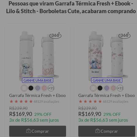
Pessoas que viram Garrafa Térmica Fresh + Ebook -
Lilo & Stitch - Borboletas Cute, acabaram comprando
GANHE UMA BASE
GANHE UMA BASE
+11
+11
Garrafa Térmica Fresh + Ebook - Stitch Classical Rose
Garrafa Térmica Fresh + Ebook 
★
★
★
★
★
★
★
★
★
★
68129 avaliações
68129 avaliações
R$239,90
R$239,90
R$169,90
R$169,90
29% OFF
29% OFF
3x de R$56,63 sem juros
3x de R$56,63 sem juros
Comprar
Comprar