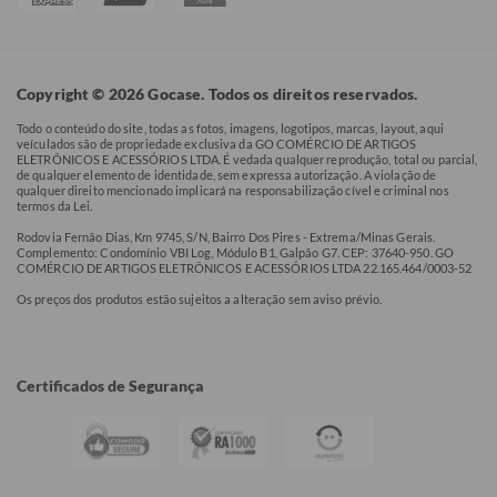
Copyright © 2026 Gocase. Todos os direitos reservados.
Todo o conteúdo do site, todas as fotos, imagens, logotipos, marcas, layout, aqui
veículados são de propriedade exclusiva da GO COMÉRCIO DE ARTIGOS
ELETRÔNICOS E ACESSÓRIOS LTDA. É vedada qualquer reprodução, total ou parcial,
de qualquer elemento de identidade, sem expressa autorização. A violação de
qualquer direito mencionado implicará na responsabilização cível e criminal nos
termos da Lei.
Rodovia Fernão Dias, Km 9745, S/N, Bairro Dos Pires - Extrema/Minas Gerais.
Complemento: Condomínio VBI Log, Módulo B1, Galpão G7. CEP: 37640-950. GO
COMÉRCIO DE ARTIGOS ELETRÔNICOS E ACESSÓRIOS LTDA 22.165.464/0003-52
Os preços dos produtos estão sujeitos a alteração sem aviso prévio.
Certificados de Segurança