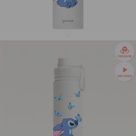
Garrafa Térmica Fresh + Ebook - Lilo & Stitch -
VER EM 3D
Borboletas Cute
29% OFF
VER VÍDEO
R$169,90
R$239,90
Garrafa Térmica Fresh a partir de R$129,90!
🧊❄️ Até 24h de
conservação térmica e estampas exclusivas.
Fresh 650ml
TAMANHOS:
Fresh 650ml
Fresh 950ml