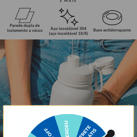
E MAIS
Parede dupla de
Aço inoxidável 304
Base antiderrapante
isolamento a vácuo
(aço inoxidável 18/8)