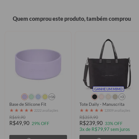
Quem comprou este produto, também comprou
GANHE UM MIMO
+16
+3
Base de Silicone Fit
Tote Daily - Manuscrita
★
★
★
★
★
★
★
★
★
★
2222 avaliações
12009 avaliações
R$69,90
R$359,90
R$49,90
R$239,90
29% OFF
33% OFF
3x de R$79,97 sem juros