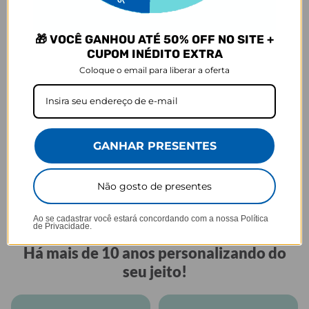
🎁 VOCÊ GANHOU ATÉ 50% OFF NO SITE +
GARRAFA FRESH
CUPOM INÉDITO EXTRA
Praticidade que acompanha seu ritmo.
Coloque o email para liberar a oferta
GANHAR PRESENTES
Tampa anti
Perfeita para sua
Alça embutida
vazamento
rotina
Não gosto de presentes
Ao se cadastrar você estará concordando com a nossa
Política
de Privacidade.
GOCASE
Há mais de 10 anos personalizando do
seu jeito!