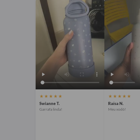
★★★★★
★★★★★
Swianne T.
Raísa N.
Garrafa linda!
Meu xodó!