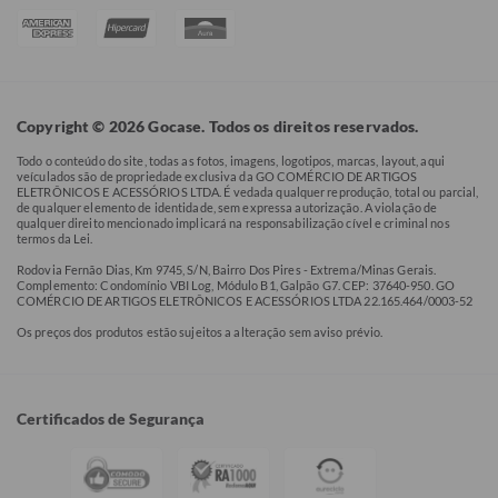
Copyright © 2026 Gocase. Todos os direitos reservados.
Todo o conteúdo do site, todas as fotos, imagens, logotipos, marcas, layout, aqui
veículados são de propriedade exclusiva da GO COMÉRCIO DE ARTIGOS
ELETRÔNICOS E ACESSÓRIOS LTDA. É vedada qualquer reprodução, total ou parcial,
de qualquer elemento de identidade, sem expressa autorização. A violação de
qualquer direito mencionado implicará na responsabilização cível e criminal nos
termos da Lei.
Rodovia Fernão Dias, Km 9745, S/N, Bairro Dos Pires - Extrema/Minas Gerais.
Complemento: Condomínio VBI Log, Módulo B1, Galpão G7. CEP: 37640-950. GO
COMÉRCIO DE ARTIGOS ELETRÔNICOS E ACESSÓRIOS LTDA 22.165.464/0003-52
Os preços dos produtos estão sujeitos a alteração sem aviso prévio.
Certificados de Segurança