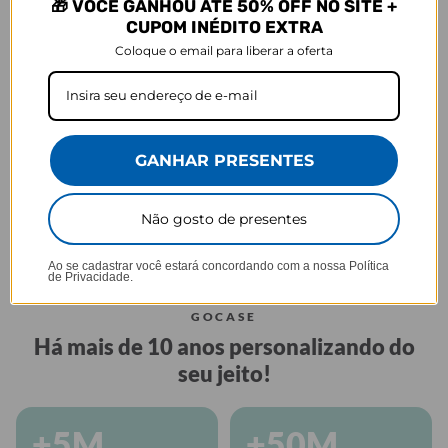
🎁 VOCÊ GANHOU ATÉ 50% OFF NO SITE +
CUPOM INÉDITO EXTRA
GARRAFA FRESH
Coloque o email para liberar a oferta
Praticidade que acompanha seu ritmo.
GANHAR PRESENTES
Não gosto de presentes
Tampa anti
Perfeita para sua
Alça embutida
vazamento
rotina
Ao se cadastrar você estará concordando com a nossa
Política
de Privacidade.
GOCASE
Há mais de 10 anos personalizando do
seu jeito!
+5M
+50M