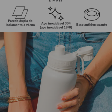
E MAIS
Parede dupla de
Aço inoxidável 304
Base antiderrapante
isolamento a vácuo
(aço inoxidável 18/8)