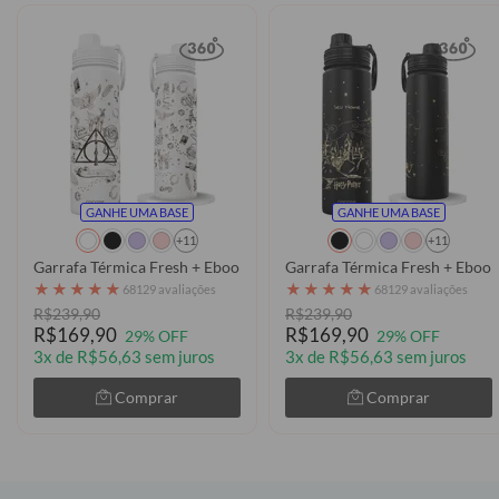
GANHE UMA BASE
GANHE UMA BASE
+11
+11
Garrafa Térmica Fresh + Ebook - Harry Potter - Relíquias e Element
Garrafa Térmica Fresh + Ebook
★
★
★
★
★
★
★
★
★
★
68129 avaliações
68129 avaliações
R$239,90
R$239,90
R$169,90
R$169,90
29% OFF
29% OFF
3x de R$56,63 sem juros
3x de R$56,63 sem juros
Comprar
Comprar