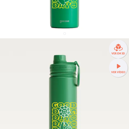
Garrafa Térmica Fresh + Ebook - Good Day Smile
VER EM 3D
36% OFF
R$139,90
VER VÍDEO
R$219,90
Garrafa Térmica Fresh a partir de R$129,90!
🧊❄️ Até 24h de
conservação térmica e estampas exclusivas.
SEU NOME
SEU NOME
Fresh 650ml
TAMANHOS:
Fresh 650ml
Fresh 950ml