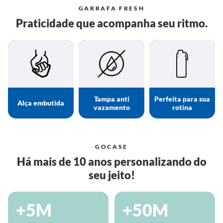
GARRAFA FRESH
Praticidade que acompanha seu ritmo.
Tampa anti
Perfeita para sua
Alça embutida
vazamento
rotina
GOCASE
Há mais de 10 anos personalizando do
seu jeito!
+5M
+50M