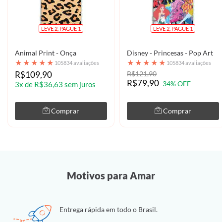
LEVE 2, PAGUE 1
LEVE 2, PAGUE 1
Animal Print - Onça
Disney - Princesas - Pop Art
★
★
★
★
★
★
★
★
★
★
105834 avaliações
105834 avaliações
R$109,90
R$121,90
R$79,90
34% OFF
3x de R$36,63 sem juros
Comprar
Comprar
Motivos para Amar
Entrega rápida em todo o Brasil.