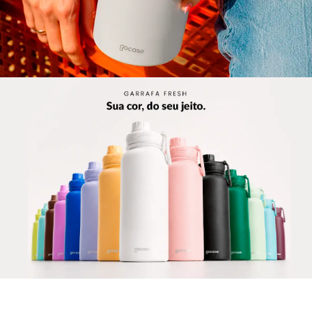
🎁 VOCÊ GANHOU ATÉ 50% OFF NO SITE +
CUPOM INÉDITO EXTRA
Coloque o email para liberar a oferta
GANHAR PRESENTES
Não gosto de presentes
Ao se cadastrar você estará concordando com a nossa
Política
de Privacidade.