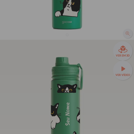
Garrafa Térmica Fresh + Ebook - Gato Frajola
VER EM 3D
36% OFF
R$139,90
VER VÍDEO
R$219,90
Garrafa Térmica Fresh a partir de R$129,90!
🧊❄️ Até 24h de
conservação térmica e estampas exclusivas.
Seu Nome
Fresh 650ml
TAMANHOS:
Fresh 650ml
Fresh 950ml