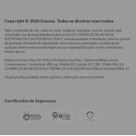
Copyright © 2026 Gocase. Todos os direitos reservados.
Todo o conteúdo do site, todas as fotos, imagens, logotipos, marcas, layout, aqui
veículados são de propriedade exclusiva da GO COMÉRCIO DE ARTIGOS
ELETRÔNICOS E ACESSÓRIOS LTDA. É vedada qualquer reprodução, total ou parcial,
de qualquer elemento de identidade, sem expressa autorização. A violação de
qualquer direito mencionado implicará na responsabilização cível e criminal nos
termos da Lei.
Rodovia Fernão Dias, Km 9745, S/N, Bairro Dos Pires - Extrema/Minas Gerais.
Complemento: Condomínio VBI Log, Módulo B1, Galpão G7. CEP: 37640-950. GO
COMÉRCIO DE ARTIGOS ELETRÔNICOS E ACESSÓRIOS LTDA 22.165.464/0003-52
Os preços dos produtos estão sujeitos a alteração sem aviso prévio.
Certificados de Segurança