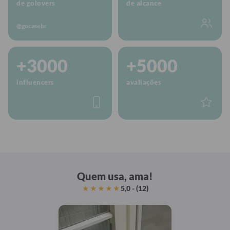
de golovers
de alcance
@gocasebr
+3000
+5000
influencers
avaliações
Quem usa, ama!
5,0 - (12)
★★★★★