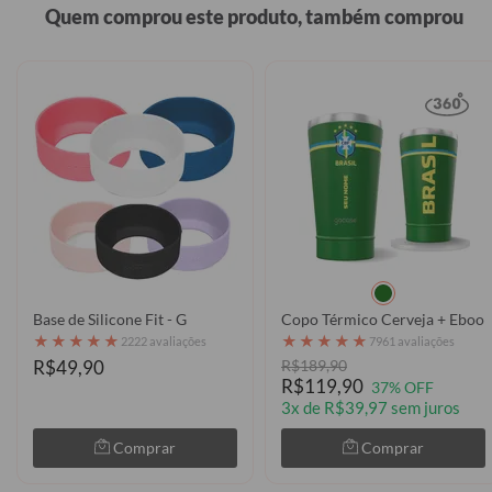
Quem comprou este produto, também comprou
Base de Silicone Fit - G
Copo Térmico Cerveja + Ebook 
★
★
★
★
★
★
★
★
★
★
2222 avaliações
7961 avaliações
R$49,90
R$189,90
R$119,90
37% OFF
3x de R$39,97 sem juros
Comprar
Comprar