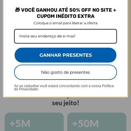
GARRAFA FRESH
🎁 VOCÊ GANHOU ATÉ 50% OFF NO SITE +
Praticidade que acompanha seu ritmo.
CUPOM INÉDITO EXTRA
Coloque o email para liberar a oferta
GANHAR PRESENTES
Tampa anti
Perfeita para sua
Alça embutida
vazamento
rotina
Não gosto de presentes
GOCASE
Ao se cadastrar você estará concordando com a nossa
Política
de Privacidade.
Há mais de 10 anos personalizando do
seu jeito!
+5M
+50M