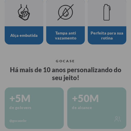
Tampa anti
Perfeita para sua
Alça embutida
vazamento
rotina
GOCASE
Há mais de 10 anos personalizando do
seu jeito!
+5M
+50M
de golovers
de alcance
@gocasebr