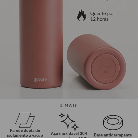
E MAIS
Parede dupla de
Aço inoxidável 304
Base antiderrapante
isolamento a vácuo