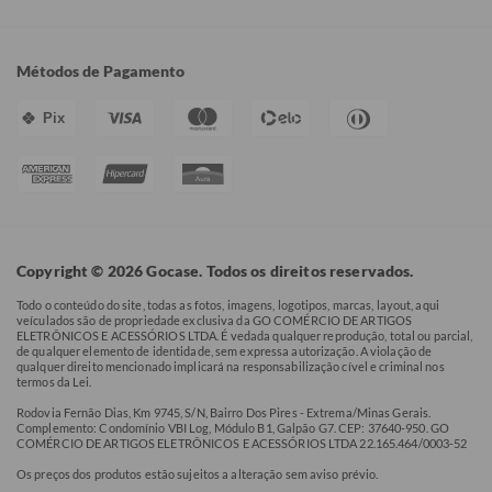
Métodos de Pagamento
Pix
Copyright © 2026 Gocase. Todos os direitos reservados.
Todo o conteúdo do site, todas as fotos, imagens, logotipos, marcas, layout, aqui
veículados são de propriedade exclusiva da GO COMÉRCIO DE ARTIGOS
ELETRÔNICOS E ACESSÓRIOS LTDA. É vedada qualquer reprodução, total ou parcial,
de qualquer elemento de identidade, sem expressa autorização. A violação de
qualquer direito mencionado implicará na responsabilização cível e criminal nos
termos da Lei.
Rodovia Fernão Dias, Km 9745, S/N, Bairro Dos Pires - Extrema/Minas Gerais.
Complemento: Condomínio VBI Log, Módulo B1, Galpão G7. CEP: 37640-950. GO
COMÉRCIO DE ARTIGOS ELETRÔNICOS E ACESSÓRIOS LTDA 22.165.464/0003-52
Os preços dos produtos estão sujeitos a alteração sem aviso prévio.