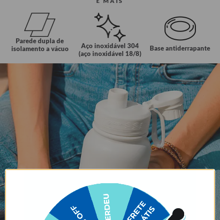
E MAIS
Parede dupla de
Aço inoxidável 304
Base antiderrapante
isolamento a vácuo
(aço inoxidável 18/8)