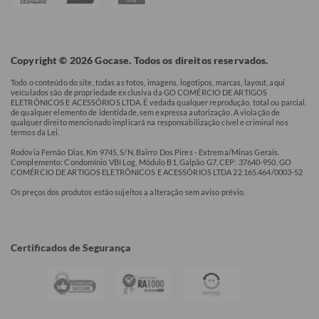
Copyright © 2026 Gocase. Todos os direitos reservados.
Todo o conteúdo do site, todas as fotos, imagens, logotipos, marcas, layout, aqui
veículados são de propriedade exclusiva da GO COMÉRCIO DE ARTIGOS
ELETRÔNICOS E ACESSÓRIOS LTDA. É vedada qualquer reprodução, total ou parcial,
de qualquer elemento de identidade, sem expressa autorização. A violação de
qualquer direito mencionado implicará na responsabilização cível e criminal nos
termos da Lei.
Rodovia Fernão Dias, Km 9745, S/N, Bairro Dos Pires - Extrema/Minas Gerais.
Complemento: Condomínio VBI Log, Módulo B1, Galpão G7. CEP: 37640-950. GO
COMÉRCIO DE ARTIGOS ELETRÔNICOS E ACESSÓRIOS LTDA 22.165.464/0003-52
Os preços dos produtos estão sujeitos a alteração sem aviso prévio.
Certificados de Segurança