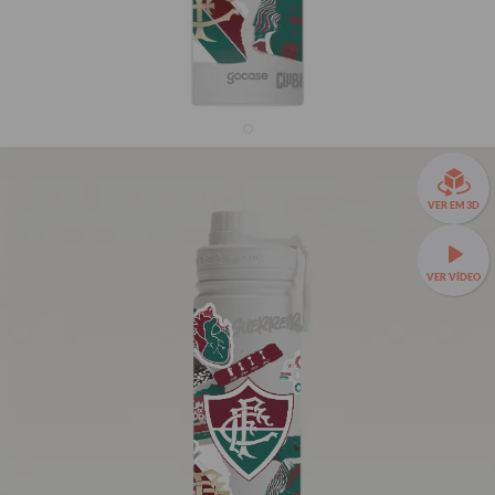
Garrafa Térmica Fresh + Ebook - Fluminense -
VER EM 3D
Colagem 2024
33% OFF
VER VÍDEO
R$159,90
R$239,90
Garrafa Térmica Fresh a partir de R$129,90!
🧊❄️ Até 24h de
conservação térmica e estampas exclusivas.
Fresh 650ml
TAMANHOS:
Fresh 650ml
Fresh 950ml