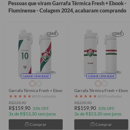
Pessoas que viram Garrafa Térmica Fresh + Ebook -
Fluminense - Colagem 2024, acabaram comprando
GANHE UMA BASE
GANHE UMA BASE
Garrafa Térmica Fresh + Ebook - Fluminense - Uniforme 2 2024 Per
Garrafa Térmica Fresh + Ebook
★
★
★
★
★
★
★
★
★
★
68129 avaliações
68129 avaliações
R$239,90
R$239,90
R$159,90
R$159,90
33% OFF
33% OFF
3x de R$53,30 sem juros
3x de R$53,30 sem juros
Comprar
Comprar