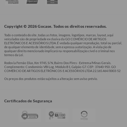
Copyright © 2026 Gocase. Todos os direitos reservados.
Todo o conteúdo do site, todas as fotos, imagens, logotipos, marcas, layout, aqui
veículados são de propriedade exclusiva da GO COMÉRCIO DE ARTIGOS
ELETRÔNICOS E ACESSÓRIOS LTDA. É vedada qualquer reprodução, total ou parcial,
de qualquer elemento de identidade, sem expressa autorização. A violação de
qualquer direito mencionado implicará na responsabilização cível e criminal nos
termos da Lei.
Rodovia Fernão Dias, Km 9745, S/N, Bairro Dos Pires - Extrema/Minas Gerais.
Complemento: Condomínio VBI Log, Módulo B1, Galpão G7. CEP: 37640-950. GO
COMÉRCIO DE ARTIGOS ELETRÔNICOS E ACESSÓRIOS LTDA 22.165.464/0003-52
Os preços dos produtos estão sujeitos a alteração sem aviso prévio.
Certificados de Segurança