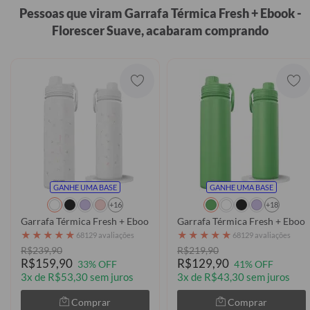
Pessoas que viram Garrafa Térmica Fresh + Ebook -
Florescer Suave, acabaram comprando
GANHE UMA BASE
GANHE UMA BASE
+16
+18
Garrafa Térmica Fresh + Ebook - Laços e Margaridas
Garrafa Térmica Fresh + Ebook
★
★
★
★
★
★
★
★
★
★
68129 avaliações
68129 avaliações
R$239,90
R$219,90
R$159,90
R$129,90
33% OFF
41% OFF
3x de R$53,30 sem juros
3x de R$43,30 sem juros
Comprar
Comprar