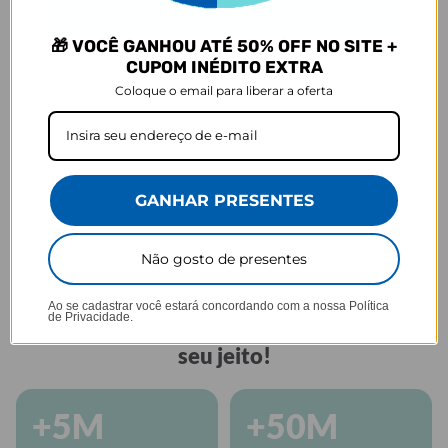
GARRAFA FRESH
🎁 VOCÊ GANHOU ATÉ 50% OFF NO SITE +
Praticidade que acompanha seu ritmo.
CUPOM INÉDITO EXTRA
Coloque o email para liberar a oferta
GANHAR PRESENTES
Tampa anti
Perfeita para sua
Alça embutida
vazamento
rotina
Não gosto de presentes
GOCASE
Ao se cadastrar você estará concordando com a nossa
Política
de Privacidade.
Há mais de 10 anos personalizando do
seu jeito!
+5M
+50M