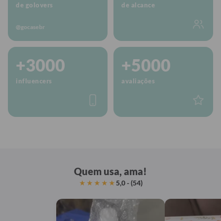
de golovers
de alcance
@gocasebr
+3000
+5000
influencers
avaliações
Quem usa, ama!
5,0 - (54)
★★★★★