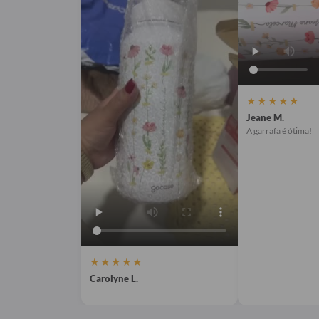
★★★★★
Jeane M.
A garrafa é ótima!
★★★★★
Carolyne L.