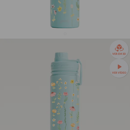
Garrafa Térmica Fresh + Ebook - Florescer Suave
VER EM 3D
33% OFF
R$159,90
VER VÍDEO
R$239,90
Garrafa Térmica Fresh a partir de R$129,90!
🧊❄️ Até 24h de
conservação térmica e estampas exclusivas.
(SEU NOME)
Fresh 650ml
TAMANHOS:
Fresh 650ml
Fresh 950ml
Fresh 1200ml