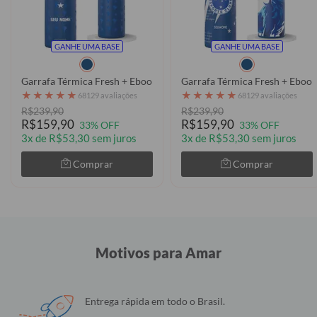
GANHE UMA BASE
GANHE UMA BASE
Garrafa Térmica Fresh + Ebook - Cruzeiro - Uniforme 1 2026
★
★
★
★
★
★
★
★
★
★
68129 avaliações
68129 avaliações
R$239,90
R$239,90
R$159,90
R$159,90
33% OFF
33% OFF
3x de R$53,30 sem juros
3x de R$53,30 sem juros
Comprar
Comprar
Motivos para Amar
Entrega rápida em todo o Brasil.