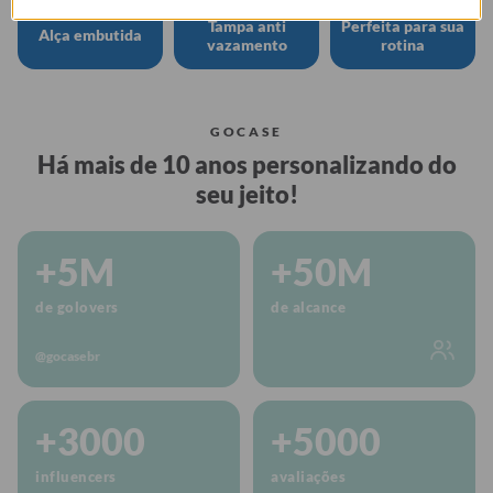
Tampa anti
Perfeita para sua
Alça embutida
vazamento
rotina
GOCASE
Há mais de 10 anos personalizando do
seu jeito!
+5M
+50M
de golovers
de alcance
@gocasebr
+3000
+5000
influencers
avaliações