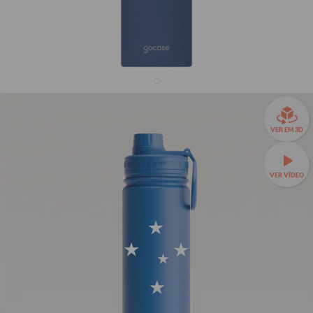
Garrafa Térmica Fresh + Ebook - Cruzeiro -
VER EM 3D
Uniforme 1 2024
33% OFF
VER VÍDEO
R$159,90
R$239,90
Garrafa Térmica Fresh a partir de R$129,90!
🧊❄️ Até 24h de
conservação térmica e estampas exclusivas.
Fresh 650ml
TAMANHOS:
Fresh 650ml
Fresh 950ml