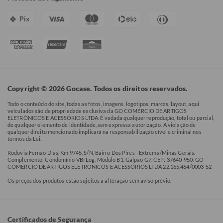
Pix
Copyright © 2026 Gocase. Todos os direitos reservados.
Todo o conteúdo do site, todas as fotos, imagens, logotipos, marcas, layout, aqui
veículados são de propriedade exclusiva da GO COMÉRCIO DE ARTIGOS
ELETRÔNICOS E ACESSÓRIOS LTDA. É vedada qualquer reprodução, total ou parcial,
de qualquer elemento de identidade, sem expressa autorização. A violação de
qualquer direito mencionado implicará na responsabilização cível e criminal nos
termos da Lei.
Rodovia Fernão Dias, Km 9745, S/N, Bairro Dos Pires - Extrema/Minas Gerais.
Complemento: Condomínio VBI Log, Módulo B1, Galpão G7. CEP: 37640-950. GO
COMÉRCIO DE ARTIGOS ELETRÔNICOS E ACESSÓRIOS LTDA 22.165.464/0003-52
Os preços dos produtos estão sujeitos a alteração sem aviso prévio.
Certificados de Segurança