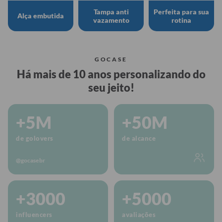
Tampa anti
Perfeita para sua
Alça embutida
vazamento
rotina
GOCASE
Há mais de 10 anos personalizando do
seu jeito!
+5M
+50M
de golovers
de alcance
@gocasebr
+3000
+5000
influencers
avaliações