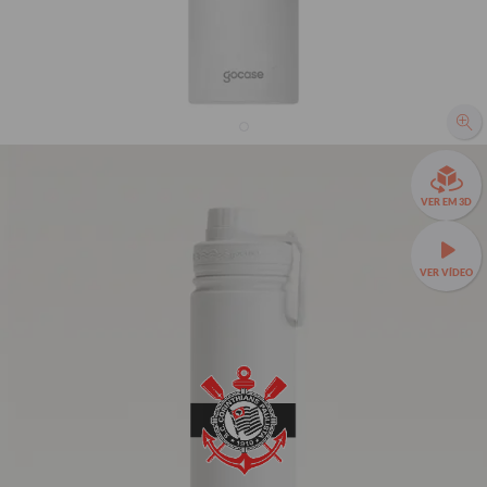
Garrafa Térmica Fresh + Ebook - Corinthians -
VER EM 3D
Uniforme 1 2025
33% OFF
VER VÍDEO
R$159,90
R$239,90
Garrafa Térmica Fresh a partir de R$129,90!
🧊❄️ Até 24h de
conservação térmica e estampas exclusivas.
Fresh 650ml
TAMANHOS:
Fresh 650ml
Fresh 950ml
Fresh 1200ml