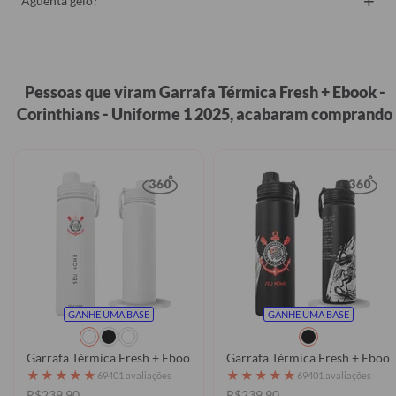
+
Aguenta gelo?
Pessoas que viram Garrafa Térmica Fresh + Ebook -
Corinthians - Uniforme 1 2025, acabaram comprando
GANHE UMA BASE
GANHE UMA BASE
Garrafa Térmica Fresh + Ebook - Corinthians - Escudo
Garrafa Térmica Fresh + Ebook 
★
★
★
★
★
★
★
★
★
★
69401 avaliações
69401 avaliações
R$239,90
R$239,90