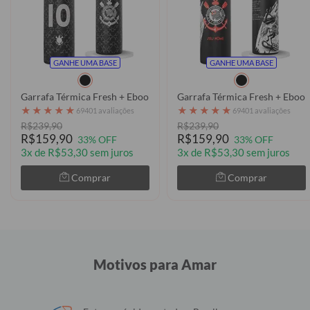
GANHE UMA BASE
GANHE UMA BASE
Garrafa Térmica Fresh + Ebook - Corinthians - Memphis Jersey
Garrafa Térmica Fresh + Ebook 
★
★
★
★
★
★
★
★
★
★
69401 avaliações
69401 avaliações
R$239,90
R$239,90
R$159,90
R$159,90
33% OFF
33% OFF
3x de R$53,30 sem juros
3x de R$53,30 sem juros
Comprar
Comprar
Motivos para Amar