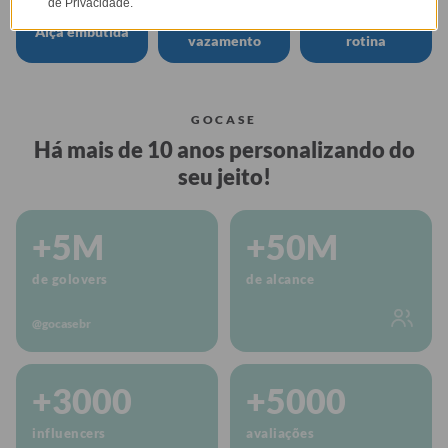
de Privacidade.
Tampa anti
Perfeita para sua
Alça embutida
vazamento
rotina
GOCASE
Há mais de 10 anos personalizando do
seu jeito!
+5M
+50M
de golovers
de alcance
@gocasebr
+3000
+5000
influencers
avaliações