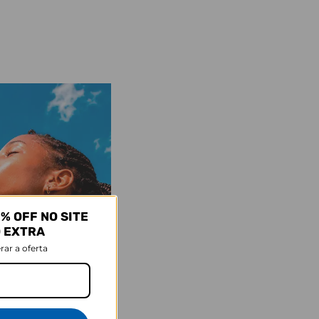
% OFF NO SITE
O EXTRA
rar a oferta