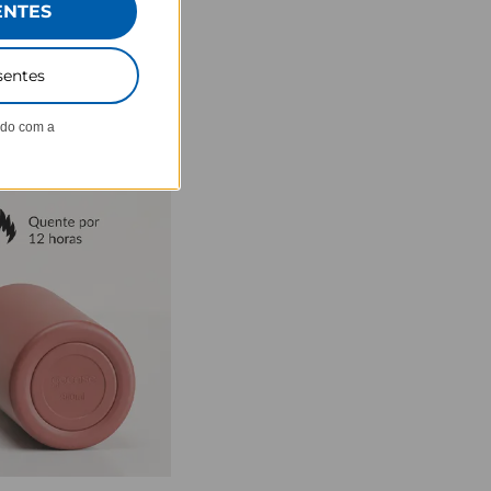
ENTES
sentes
ndo com a