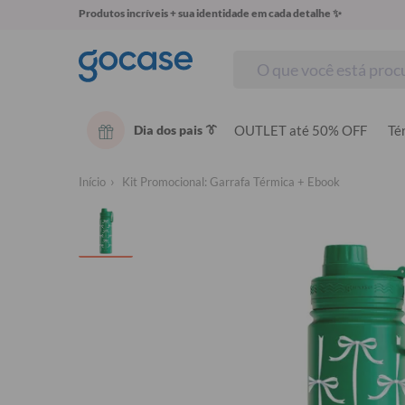
Produtos incríveis + sua identidade em cada detalhe ✨
Dia dos pais 👔
OUTLET até 50% OFF
Té
Início
Kit Promocional: Garrafa Térmica + Ebook