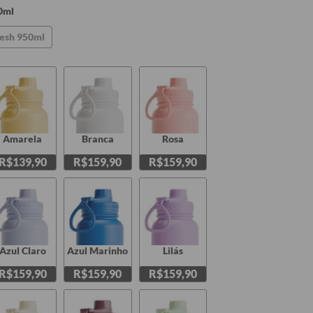
0ml
esh 950ml
Amarela
Branca
Rosa
R$139,90
R$159,90
R$159,90
Azul Claro
Azul Marinho
Lilás
R$159,90
R$159,90
R$159,90