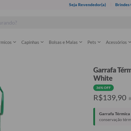
Seja Revendedor(a)
Brindes
rmicos
Capinhas
Bolsas e Malas
Pets
Acessórios
Garrafa Térm
White
36% OFF
R$139,90
Garrafa Térmica 
conservação térmi