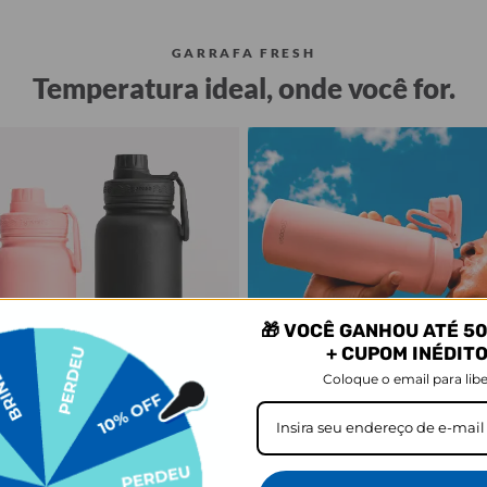
GARRAFA FRESH
Temperatura ideal, onde você for.
🎁 VOCÊ GANHOU ATÉ 50
+ CUPOM INÉDIT
Coloque o email para libe