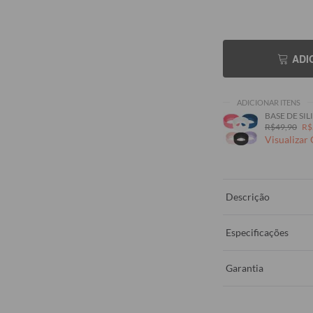
ADI
ADICIONAR ITENS
BASE DE SILI
R$49,90
R$
Visualizar
Descrição
Especificações
Garantia