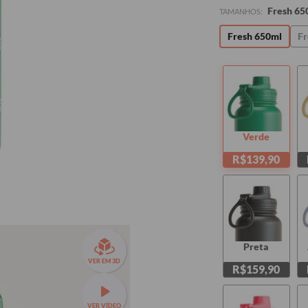
Fresh 65
TAMANHOS:
Fresh 650ml
Fr
Verde
R$139,90
Preta
VER EM 3D
R$159,90
VER VÍDEO