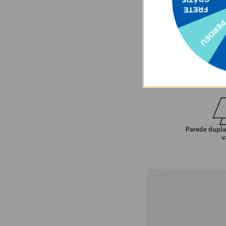
Parede dupla
v