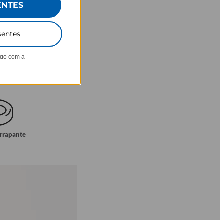
ENTES
sentes
ndo com a
errapante