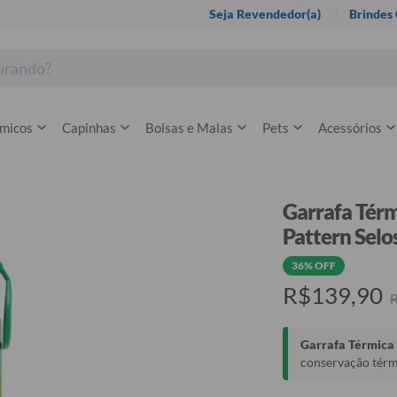
Seja Revendedor(a)
Brindes
rmicos
Capinhas
Bolsas e Malas
Pets
Acessórios
Garrafa Térm
Pattern Selo
36% OFF
R$139,90
Garrafa Térmica 
conservação térmi