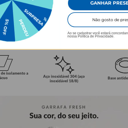
GANHAR PRES
Não gosto de pre
Ao se cadastrar você estará concorda
nossa
Política de Privacidade.
E MAIS
 de isolamento a
Aço inoxidável 304 (aço
ácuo
Base antid
inoxidável 18/8)