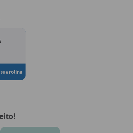
.
 sua rotina
eito!