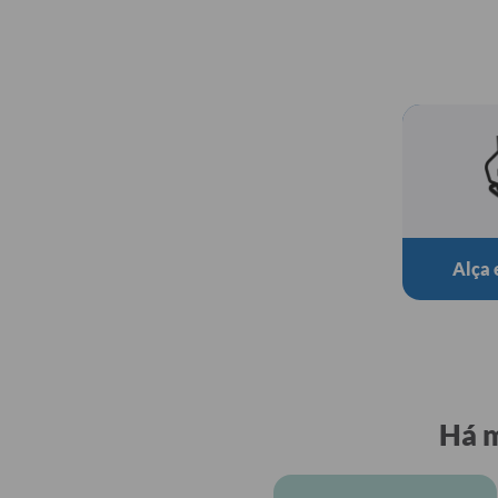
Alça 
Há m