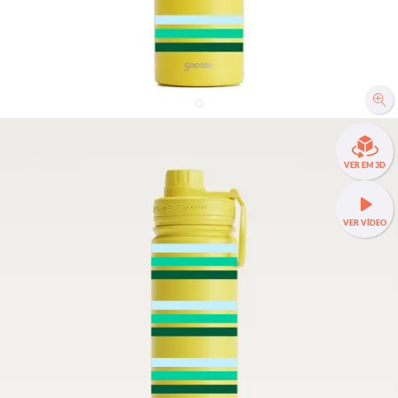
Garrafa Térmica Fresh + Ebook - Brazil Spirit
VER EM 3D
36% OFF
R$139,90
VER VÍDEO
R$219,90
Garrafa Térmica Fresh a partir de R$129,90!
🧊❄️ Até 24h de
conservação térmica e estampas exclusivas.
Fresh 650ml
TAMANHOS:
Fresh 650ml
Fresh 950ml