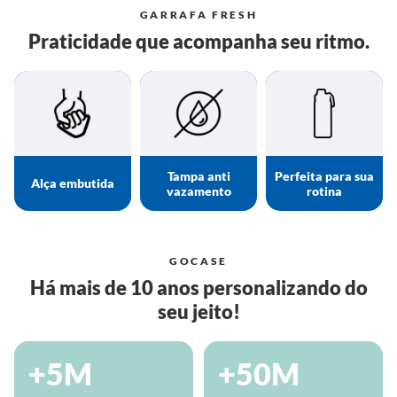
GARRAFA FRESH
Praticidade que acompanha seu ritmo.
Tampa anti
Perfeita para sua
Alça embutida
vazamento
rotina
GOCASE
Há mais de 10 anos personalizando do
seu jeito!
+5M
+50M