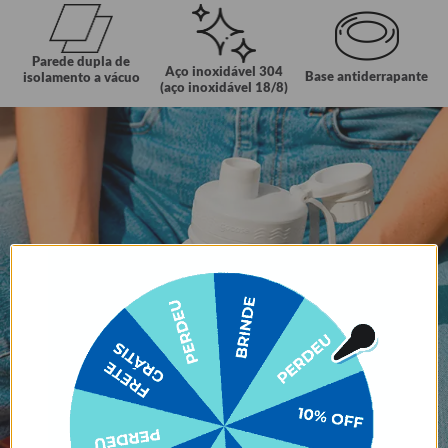
Parede dupla de
Aço inoxidável 304
Base antiderrapante
isolamento a vácuo
(aço inoxidável 18/8)