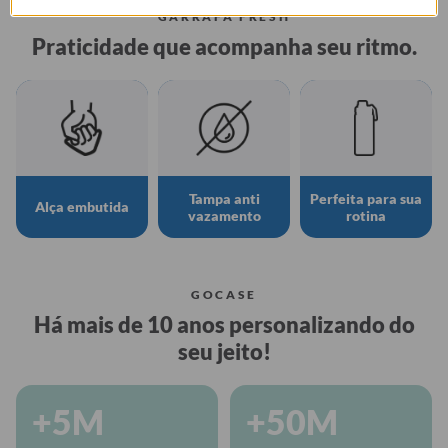
GARRAFA FRESH
Praticidade que acompanha seu ritmo.
Tampa anti
Perfeita para sua
Alça embutida
vazamento
rotina
GOCASE
Há mais de 10 anos personalizando do
seu jeito!
+5M
+50M