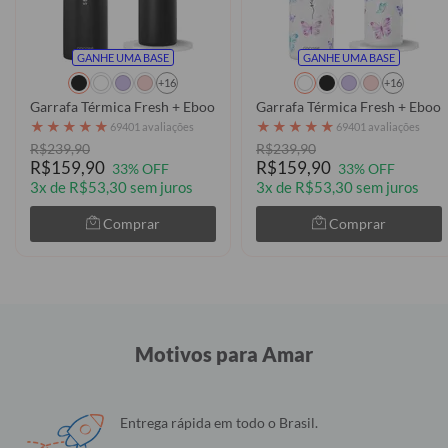
GANHE UMA BASE
GANHE UMA BASE
+16
+16
Garrafa Térmica Fresh + Ebook - Futurist
Garrafa Térmica Fresh + Ebook
★
★
★
★
★
★
★
★
★
★
69401 avaliações
69401 avaliações
R$239,90
R$239,90
R$159,90
R$159,90
33% OFF
33% OFF
3x de R$53,30 sem juros
3x de R$53,30 sem juros
Comprar
Comprar
Motivos para Amar
Entrega rápida em todo o Brasil.