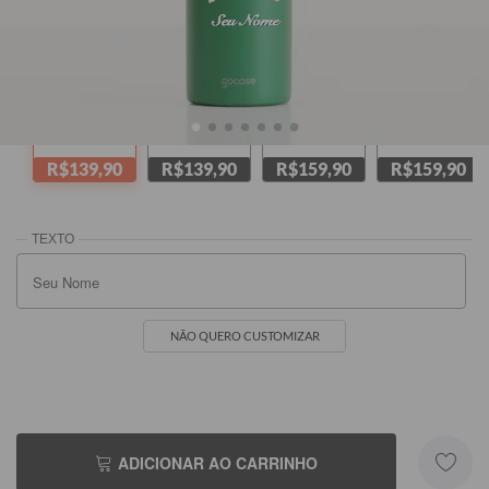
Seu Nome
Seu Nome
Verde
Amarela
Preta
Melancia
R$139,90
R$139,90
R$159,90
R$159,90
NÃO QUERO CUSTOMIZAR
ADICIONAR AO CARRINHO