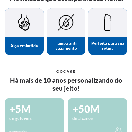
Tampa anti
Perfeita para sua
Alça embutida
vazamento
rotina
GOCASE
Há mais de 10 anos personalizando do
seu jeito!
+5M
+50M
de golovers
de alcance
@gocasebr