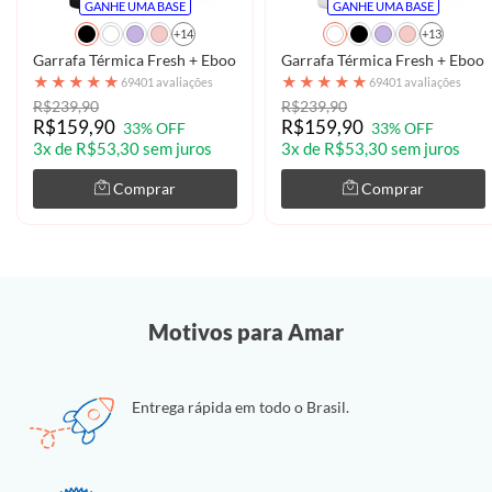
GANHE UMA BASE
GANHE UMA BASE
+14
+13
Garrafa Térmica Fresh + Ebook - Luxury Gold Marble
Garrafa Térmica Fresh + Ebook 
★
★
★
★
★
★
★
★
★
★
69401 avaliações
69401 avaliações
R$239,90
R$239,90
R$159,90
R$159,90
33% OFF
33% OFF
3x de R$53,30 sem juros
3x de R$53,30 sem juros
Comprar
Comprar
Motivos para Amar
Entrega rápida em todo o Brasil.