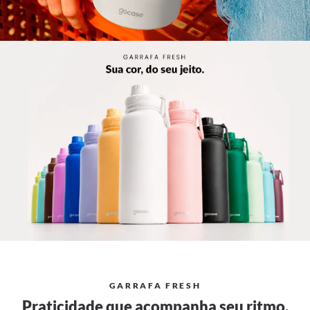
🎁 VOCÊ GANHOU ATÉ 50% OFF NO SITE +
CUPOM INÉDITO EXTRA
Coloque o email para liberar a oferta
GANHAR PRESENTES
Não gosto de presentes
Ao se cadastrar você estará concordando com a nossa
Política
GARRAFA FRESH
de Privacidade.
Praticidade que acompanha seu ritmo.