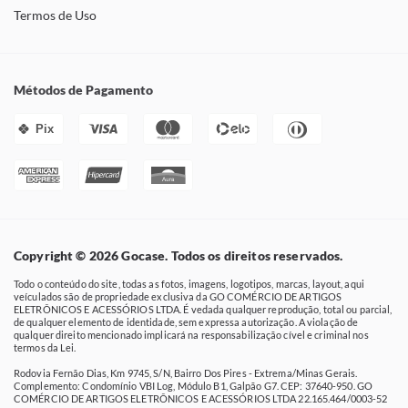
Termos de Uso
Métodos de Pagamento
Pix
Copyright © 2026 Gocase. Todos os direitos reservados.
Todo o conteúdo do site, todas as fotos, imagens, logotipos, marcas, layout, aqui
veículados são de propriedade exclusiva da GO COMÉRCIO DE ARTIGOS
ELETRÔNICOS E ACESSÓRIOS LTDA. É vedada qualquer reprodução, total ou parcial,
de qualquer elemento de identidade, sem expressa autorização. A violação de
qualquer direito mencionado implicará na responsabilização cível e criminal nos
termos da Lei.
Rodovia Fernão Dias, Km 9745, S/N, Bairro Dos Pires - Extrema/Minas Gerais.
Complemento: Condomínio VBI Log, Módulo B1, Galpão G7. CEP: 37640-950. GO
COMÉRCIO DE ARTIGOS ELETRÔNICOS E ACESSÓRIOS LTDA 22.165.464/0003-52