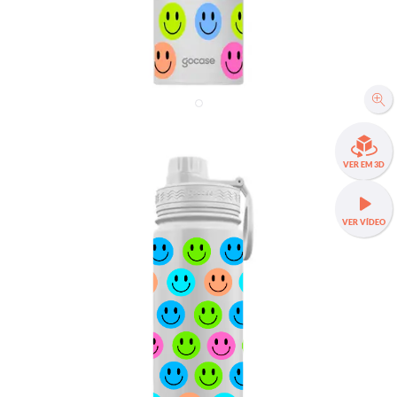
Garrafa Térmica Fresh - Cool Smiles
VER EM 3D
R$269,90
VER VÍDEO
Garrafas Squares com 40% OFF
Fresh 650mL
TAMANHOS:
Fresh 650mL
Fresh 950mL
Fresh 1200mL