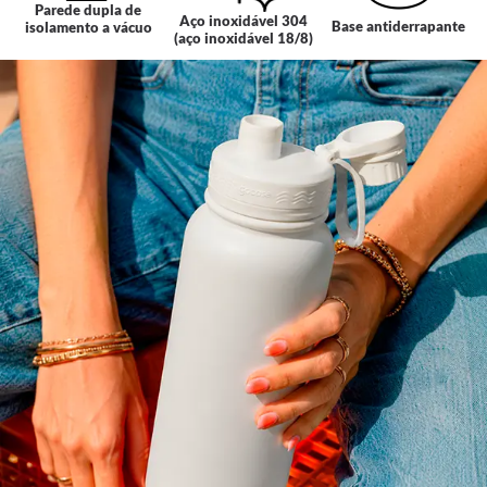
Parede dupla de
Aço inoxidável 304
Base antiderrapante
isolamento a vácuo
(aço inoxidável 18/8)