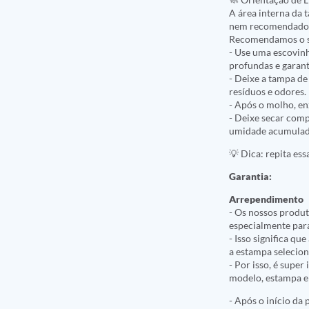
A área interna da 
nem recomendado r
Recomendamos o s
- Use uma escovinh
profundas e garant
- Deixe a tampa d
resíduos e odores.
- Após o molho, e
- Deixe secar comp
umidade acumulad
💡 Dica: repita es
Garantia:
Arrependimento
- Os nossos produt
especialmente par
- Isso significa q
a estampa selecio
- Por isso, é supe
modelo, estampa e 
- Após o início da