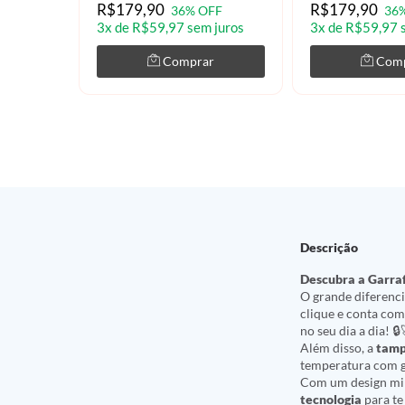
R$179,90
R$179,90
36% OFF
36
3x de R$59,97 sem juros
3x de R$59,97 
Comprar
Com
Descrição
Descubra a Garraf
O grande diferenc
clique e conta co
no seu dia a dia! 🔒
Além disso, a
tamp
temperatura com g
Com um design mini
tecnologia
para t