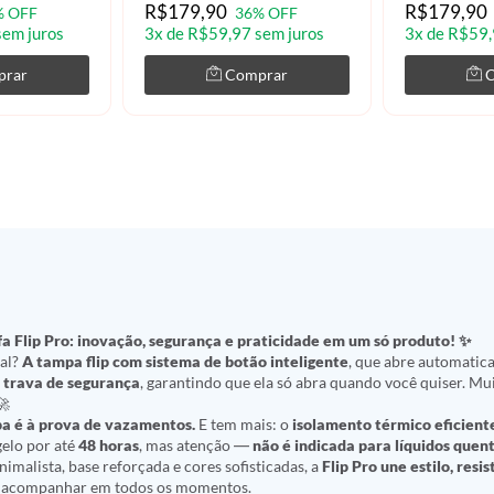
R$179,90
R$179,90
% OFF
36% OFF
sem juros
3x de R$59,97 sem juros
3x de R$59,
prar
Comprar
a Flip Pro: inovação, segurança e praticidade em um só produto! ✨
ial?
A tampa flip com sistema de botão inteligente
, que abre automati
m
trava de segurança
, garantindo que ela só abra quando você quiser. Mu
🚀
a é à prova de vazamentos.
E tem mais: o
isolamento térmico eficient
elo por até
48 horas
, mas atenção —
não é indicada para líquidos quen
malista, base reforçada e cores sofisticadas, a
Flip Pro une estilo, resis
e acompanhar em todos os momentos.