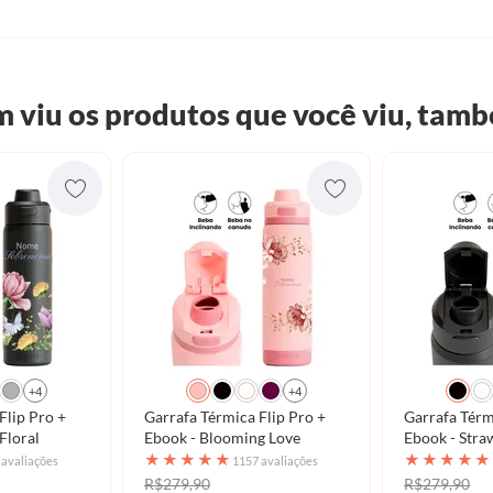
 viu os produtos que você viu, tamb
+4
+4
Flip Pro +
Garrafa Térmica Flip Pro +
Garrafa Térm
Floral
Ebook - Blooming Love
Ebook -
★
★
★
★
★
★
★
★
★
★
 avaliações
1157 avaliações
R$279,90
R$279,90