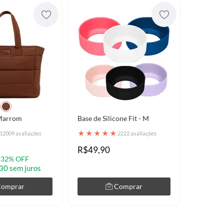
 Marrom
Base de Silicone Fit - M
★
★
★
★
★
12009 avaliações
2222 avaliações
R$49,90
32% OFF
30 sem juros
Comprar
Comprar