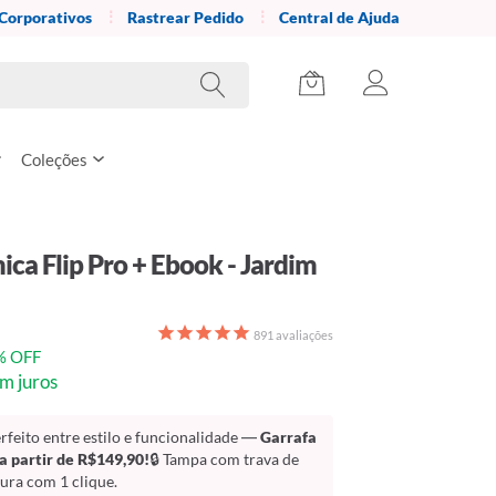
 Corporativos
Rastrear Pedido
Central de Ajuda
Coleções
ica Flip Pro + Ebook - Jardim
891
avaliações
% OFF
m juros
erfeito entre estilo e funcionalidade —
Garrafa
 a partir de R$149,90!
🔒 Tampa com trava de
ura com 1 clique.