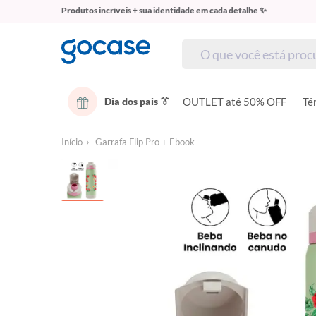
Produtos incríveis + sua identidade em cada detalhe ✨
Dia dos pais 👔
OUTLET até 50% OFF
Té
Início
Garrafa Flip Pro + Ebook