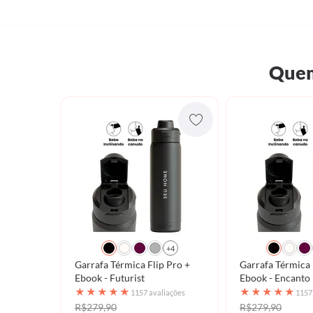
Quem
+4
Garrafa Térmica Flip Pro +
Garrafa Térmica 
Ebook - Futurist
Ebook - Encanto 
★
★
★
★
★
★
★
★
★
★
1157 avaliações
1157
R$279,90
R$279,90