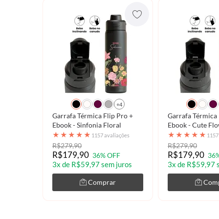
+4
Garrafa Térmica Flip Pro +
Garrafa Térmica 
Ebook - Sinfonia Floral
Ebook - Cute 
★
★
★
★
★
★
★
★
★
★
1157 avaliações
1157
R$279,90
R$279,90
R$179,90
R$179,90
36% OFF
36
3x de R$59,97 sem juros
3x de R$59,97 
Comprar
Com