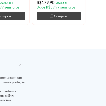
R$179,90
R$179,
36% OFF
36% OFF
97 sem juros
3x de R$59,97 sem juros
3x de R$
Comprar
Comprar
camente com um
ito mais proteção
e
mantém a
tes
. ❄️🚫🔥
tência e