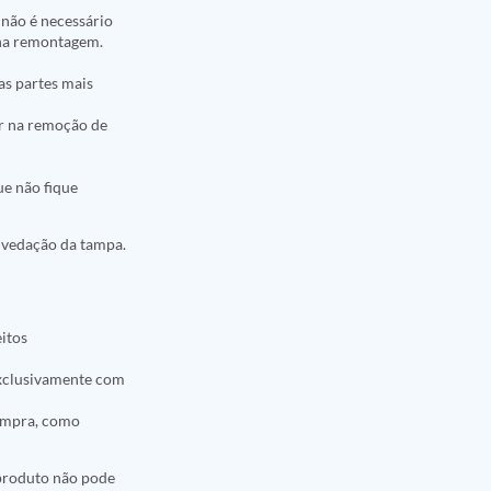
 não é necessário
 na remontagem.
as partes mais
r na remoção de
ue não fique
 vedação da tampa.
eitos
 exclusivamente com
compra, como
 produto não pode