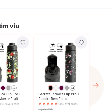
ém viu
+4
+4
ica Flip Pro +
Garrafa Térmica Flip Pro +
Garrafa 
 Strawberry Fruit
Ebook - Bem Floral
Ebook - 
★
★
★
★
★
★
★
★
1157 avaliações
1157 avaliações
R$279,90
R$279,9