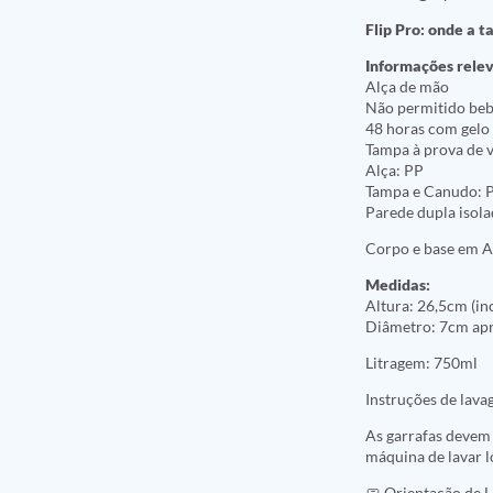
Flip Pro: onde a t
Informações rele
Alça de mão
Não permitido beb
48 horas com gelo
Tampa à prova de 
Alça: PP
Tampa e Canudo: 
Parede dupla isola
Corpo e base em Aç
Medidas:
Altura: 26,5cm (in
Diâmetro: 7cm ap
Litragem: 750ml
Instruções de lava
As garrafas devem 
máquina de lavar l
🧼 Orientação de 