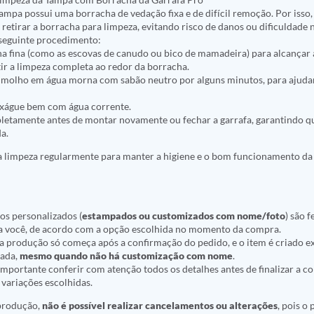
tampa possui uma borracha de vedação fixa e de difícil remoção. Por isso,
etirar a borracha para limpeza, evitando risco de danos ou dificuldade
eguinte procedimento:
a fina (como as escovas de canudo ou bico de mamadeira) para alcançar 
ir a limpeza completa ao redor da borracha.
e molho em água morna com sabão neutro por alguns minutos, para ajuda
nxágue bem com água corrente.
letamente antes de montar novamente ou fechar a garrafa, garantindo q
a.
sa limpeza regularmente para manter a higiene e o bom funcionamento da
os personalizados (
estampados ou customizados com nome/foto
) são f
a você, de acordo com a opção escolhida no momento da compra.
ue a produção só começa após a confirmação do pedido, e o item é criado
nada,
mesmo quando não há customização com nome
.
r importante conferir com atenção todos os detalhes antes de finalizar a 
variações escolhidas.
 produção,
não é possível realizar cancelamentos ou alterações
, pois o