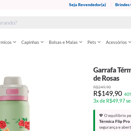
Seja Revendedor(a)
Brindes
rmicos
Capinhas
Bolsas e Malas
Pets
Acessórios
Garrafa Térm
de Rosas
R$249,90
R$149,90
40
3x de R$49,97 se
💖 O equilíbrio p
Térmica Flip Pro
segurança e abert