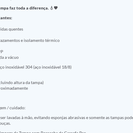
ampa faz toda a diferença. 💧🖤
vantes:
idas quentes
vazamentos e isolamento térmico
PP
da a vácuo
o inoxidável 304 (aço inoxidável 18/8)
cluindo altura da tampa)
roximadamente
gem / cuidado:
ser lavadas à mão, evitando esponjas abrasivas e somente as tampas pod
ouças.
Limpeza da Tampa com Borracha da Garrafa Pro