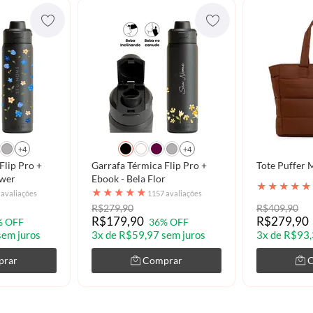
+4
+4
Flip Pro +
Garrafa Térmica Flip Pro +
Tote Puffer
Flower
Ebook - Bela Flor
★
★
★
★
★
★
★
★
★
★
 avaliações
1157 avaliações
R$279,90
R$409,90
R$179,90
R$279,90
% OFF
36% OFF
sem juros
3x de R$59,97 sem juros
3x de R$93,
prar
Comprar