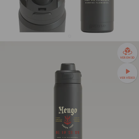
Garrafa Térmica Flip Pro + Ebook - Flamengo -
Historic Type
VER EM 3D
R$299,90
R$199,90
33% OFF
3x de R$66,63 sem juros
VER VÍDEO
💖 O equilíbrio perfeito entre estilo e funcionalidade —
Garrafa Térmica Flip Pro a partir de R$149,90!
🔒 Tampa com
trava de segurança e abertura com 1 clique.
Seu Nome
Seu Nome
Seu Nome