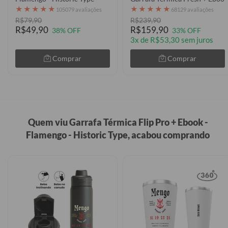
★
★
★
★
★
★
★
★
★
★
105079 avaliações
68129 avaliações
R$79,90
R$239,90
R$49,90
R$159,90
38% OFF
33% OFF
3x de R$53,30 sem juros
Comprar
Comprar
Quem viu Garrafa Térmica Flip Pro + Ebook -
Flamengo - Historic Type, acabou comprando