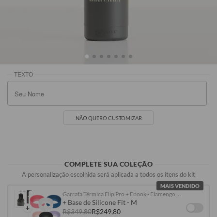
Preto
Branco
R$199,90
R$199,90
NÃO QUERO CUSTOMIZAR
COMPLETE SUA COLEÇÃO
A personalização escolhida será aplicada a todos os itens do kit
MAIS VENDIDO
Garrafa Térmica Flip Pro + Ebook - Flamengo - Historic Type
+ Base de Silicone Fit - M
+
R$349,80
R$249,80