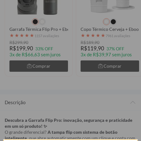
Garrafa Térmica Flip Pro + Ebook - Flamengo - Historic Type
Copo Térmico Cerveja + Ebook 
★
★
★
★
★
★
★
★
★
★
1157 avaliações
7961 avaliações
R$299,90
R$189,90
R$199,90
R$119,90
33% OFF
37% OFF
3x de R$66,63 sem juros
3x de R$39,97 sem juros
Comprar
Comprar
Descrição
Descubra a Garrafa Flip Pro: inovação, segurança e praticidade
em um só produto! ✨
O grande diferencial?
A tampa flip com sistema de botão
inteligente
, que abre automaticamente com um clique e conta com