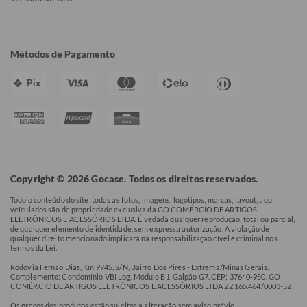
Métodos de Pagamento
Pix
Copyright © 2026 Gocase. Todos os direitos reservados.
Todo o conteúdo do site, todas as fotos, imagens, logotipos, marcas, layout, aqui
veículados são de propriedade exclusiva da GO COMÉRCIO DE ARTIGOS
ELETRÔNICOS E ACESSÓRIOS LTDA. É vedada qualquer reprodução, total ou parcial,
de qualquer elemento de identidade, sem expressa autorização. A violação de
qualquer direito mencionado implicará na responsabilização cível e criminal nos
termos da Lei.
Rodovia Fernão Dias, Km 9745, S/N, Bairro Dos Pires - Extrema/Minas Gerais.
Complemento: Condomínio VBI Log, Módulo B1, Galpão G7. CEP: 37640-950. GO
COMÉRCIO DE ARTIGOS ELETRÔNICOS E ACESSÓRIOS LTDA 22.165.464/0003-52
Os preços dos produtos estão sujeitos a alteração sem aviso prévio.