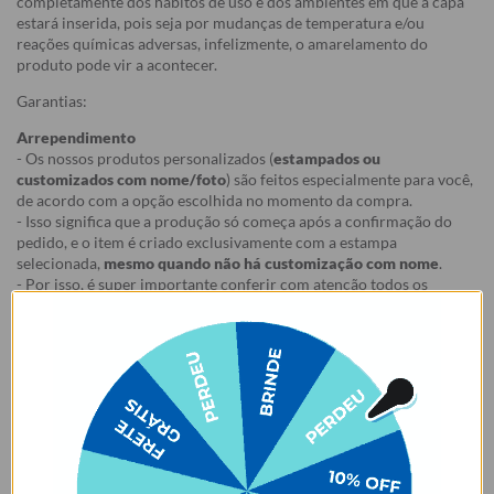
completamente dos hábitos de uso e dos ambientes em que a capa
estará inserida, pois seja por mudanças de temperatura e/ou
reações químicas adversas, infelizmente, o amarelamento do
produto pode vir a acontecer.
Garantias:
Arrependimento
- Os nossos produtos personalizados (
estampados ou
customizados com nome/foto
) são feitos especialmente para você,
de acordo com a opção escolhida no momento da compra.
- Isso significa que a produção só começa após a confirmação do
pedido, e o item é criado exclusivamente com a estampa
selecionada,
mesmo quando não há customização com nome
.
- Por isso, é super importante conferir com atenção todos os
detalhes antes de finalizar a compra, como modelo, estampa e
variações escolhidas.
- Após o início da produção,
não é possível realizar
cancelamentos ou alterações
, pois o produto não pode retornar
ao estoque.
Defeito
- Descascamento: 6 meses;
- Amarelamento: 6 meses;