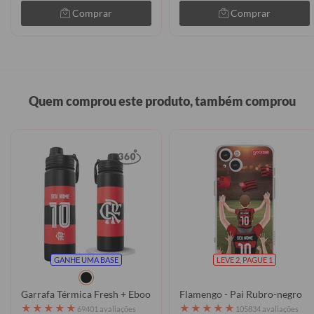
Comprar
Comprar
Quem comprou este produto, também comprou
GANHE UMA BASE
LEVE 2, PAGUE 1
Garrafa Térmica Fresh + Ebook - Flamengo - Uniforme 1 2026 Pers
Flamengo - Pai Rubro-negro
★
★
★
★
★
★
★
★
★
★
69401 avaliações
105834 avaliações