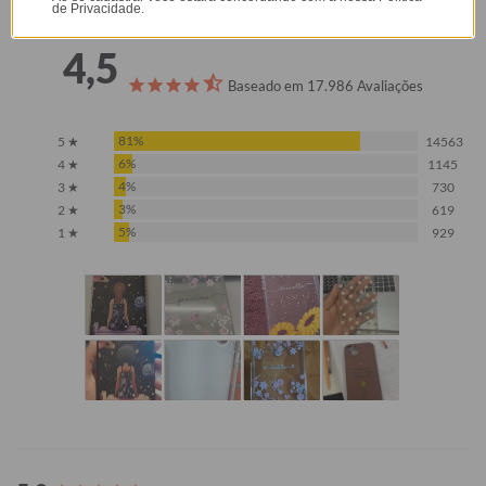
de Privacidade.
4,5
Baseado em 17.986 Avaliações
81%
5 ★
14563
6%
4 ★
1145
4%
3 ★
730
3%
2 ★
619
5%
1 ★
929