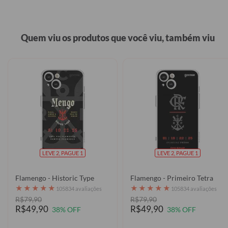
Quem viu os produtos que você viu, também viu
LEVE 2, PAGUE 1
LEVE 2, PAGUE 1
Flamengo - Historic Type
Flamengo - Primeiro Tetra
★
★
★
★
★
★
★
★
★
★
105834 avaliações
105834 avaliações
R$79,90
R$79,90
R$49,90
R$49,90
38% OFF
38% OFF