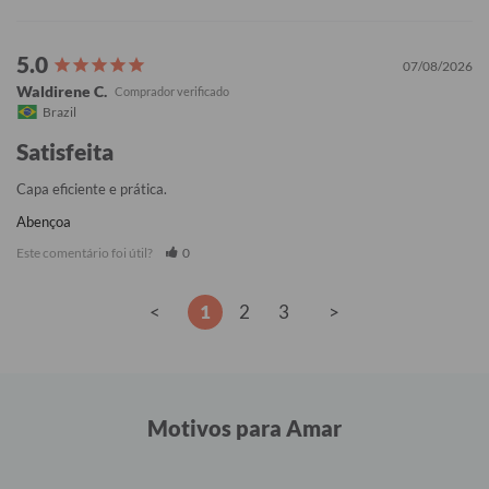
07/08/2026
Waldirene C.
Brazil
Satisfeita
Capa eficiente e prática.
Abençoa
Este comentário foi útil?
0
<
1
2
3
>
Motivos para Amar