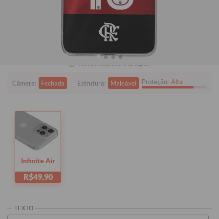
Xiaomi Redmi Note 14 Pro 5G
Quer checar se está comprando o modelo certo?
Clique aqui!
i
Tem dúvidas sobre as capas?
Proteção:
Alta
Câmera:
Fechada
Estrutura:
Maleável
Infinite Air
R$49,90