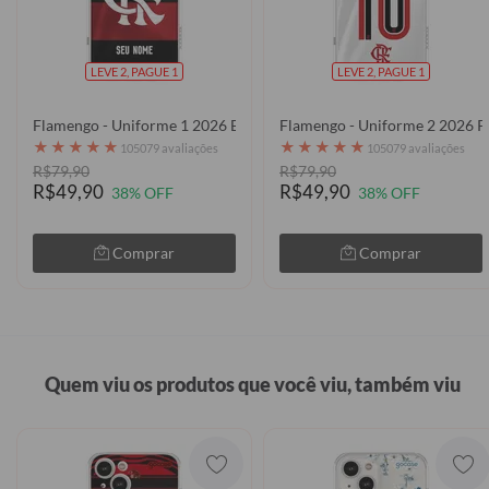
LEVE 2, PAGUE 1
LEVE 2, PAGUE 1
Flamengo - Uniforme 1 2026 Escudo
Flamengo - Uniforme 2 2026 P
★
★
★
★
★
★
★
★
★
★
105079 avaliações
105079 avaliações
R$79,90
R$79,90
R$49,90
R$49,90
38% OFF
38% OFF
Comprar
Comprar
Quem viu os produtos que você viu, também viu