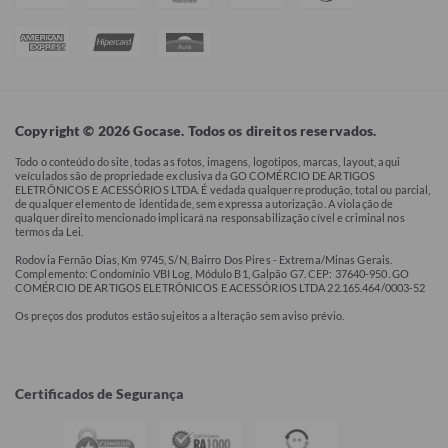
Copyright © 2026 Gocase. Todos os direitos reservados.
Todo o conteúdo do site, todas as fotos, imagens, logotipos, marcas, layout, aqui
veículados são de propriedade exclusiva da GO COMÉRCIO DE ARTIGOS
ELETRÔNICOS E ACESSÓRIOS LTDA. É vedada qualquer reprodução, total ou parcial,
de qualquer elemento de identidade, sem expressa autorização. A violação de
qualquer direito mencionado implicará na responsabilização cível e criminal nos
termos da Lei.
Rodovia Fernão Dias, Km 9745, S/N, Bairro Dos Pires - Extrema/Minas Gerais.
Complemento: Condomínio VBI Log, Módulo B1, Galpão G7. CEP: 37640-950. GO
COMÉRCIO DE ARTIGOS ELETRÔNICOS E ACESSÓRIOS LTDA 22.165.464/0003-52
Os preços dos produtos estão sujeitos a alteração sem aviso prévio.
Certificados de Segurança