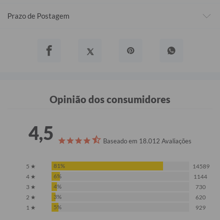
Prazo de Postagem
Opinião dos consumidores
4,5
Baseado em 18.012 Avaliações
81%
5 ★
14589
6%
4 ★
1144
4%
3 ★
730
3%
2 ★
620
5%
1 ★
929