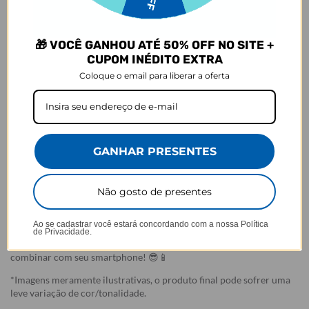
- Por isso, é super importante conferir com atenção todos os
detalhes antes de finalizar a compra, como modelo, estampa e
variações escolhidas.
🎁 VOCÊ GANHOU ATÉ 50% OFF NO SITE +
CUPOM INÉDITO EXTRA
- Após o início da produção,
não é possível realizar
cancelamentos ou alterações
, pois o produto não pode retornar
Coloque o email para liberar a oferta
ao estoque.
Defeito
- Descascamento: 6 meses;
- Amarelamento: 6 meses;
GANHAR PRESENTES
- Demais defeitos de fábrica: 3 meses.
Ei, atenção aí!
Não gosto de presentes
Antes de garantir seu acessório, dá uma conferida no modelo do
seu celular! Os modelos 5G geralmente têm telas maiores que as
Ao se cadastrar você estará concordando com a nossa
Política
outras versões, então certifique-se de que o seu escolhido vai
de Privacidade.
encaixar direitinho. Fique de olho e escolha certinho para tudo
combinar com seu smartphone! 😎📱
*Imagens meramente ilustrativas, o produto final pode sofrer uma
leve variação de cor/tonalidade.