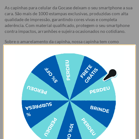
As capinhas para celular da Gocase deixam o seu smartphone a sua
cara. São mais de 1000 estampas exclusivas, produzidas com alta
qualidade de impressão, garantindo cores vivas e completa
aderência. Com material qualificado, protegem o seu smartphone
contra impactos, arranhões e sujeira ocasionados no cotidiano.
Sobre o amarelamento da capinha, nossa capinha tem como
matéria-prima principal o TPU transparente e maleável, que pode
amarelar com o tempo por meio de um processo natural de uso do
produto. Porém, o nível de amarelecimento depende
completamente dos hábitos de uso e dos ambientes em que a capa
estará inserida, pois seja por mudanças de temperatura e/ou
reações químicas adversas, infelizmente, o amarelamento do
produto pode vir a acontecer.
Garantias:
Arrependimento
- Os nossos produtos personalizados (
estampados ou
customizados com nome/foto
) são feitos especialmente para você,
de acordo com a opção escolhida no momento da compra.
- Isso significa que a produção só começa após a confirmação do
pedido, e o item é criado exclusivamente com a estampa
selecionada,
mesmo quando não há customização com nome
.