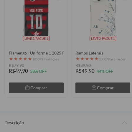
LEVE 2, PAGUE 1
LEVE 2, PAGUE 1
Flamengo - Uniforme 1 2025 P
Ramos Laterais
★
★
★
★
★
★
★
★
★
★
105079 avaliações
105079 avaliações
R$79,90
R$89,90
R$49,90
R$49,90
38% OFF
44% OFF
Comprar
Comprar
Descrição