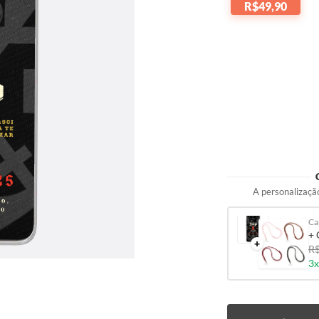
R$49,90
A personalização
Ca
+ 
+
R$
3x