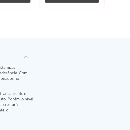
 estampas
 aderência. Com
sionados no
transparente e
to. Porém, o nível
apa estará
te, o