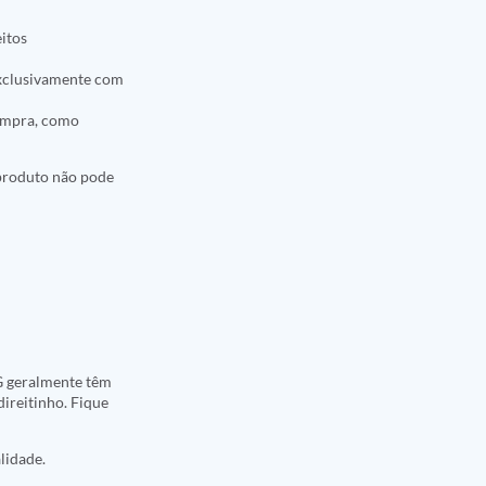
eitos
 exclusivamente com
compra, como
 produto não pode
5G geralmente têm
direitinho. Fique
lidade.