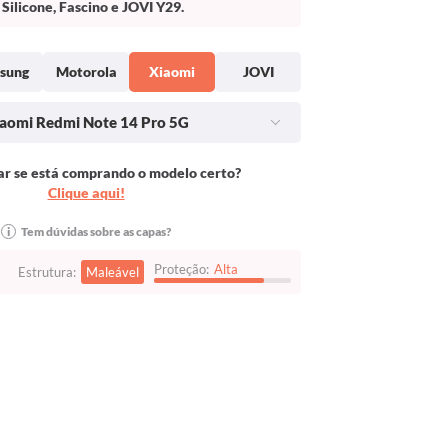
Silicone, Fascino e JOVI Y29.
sung
Motorola
Xiaomi
JOVI
aomi Redmi Note 14 Pro 5G
r se está comprando o modelo certo?
Clique aqui!
i
Tem dúvidas sobre as capas?
Proteção:
Alta
Estrutura:
Maleável