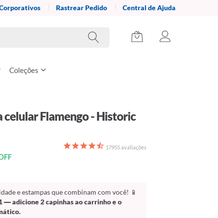
 Corporativos
Rastrear Pedido
Central de Ajuda
Coleções
 celular Flamengo - Historic
17955
avaliações
OFF
lidade e estampas que combinam com você! 📱
1
— adicione 2 capinhas ao carrinho e o
mático.