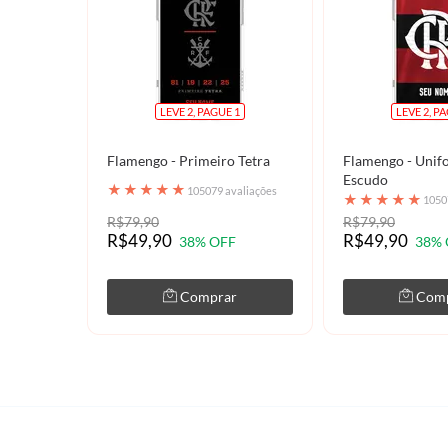
LEVE 2, PAGUE 1
LEVE 2, P
Flamengo - Primeiro Tetra
Flamengo - Unif
Escudo
★
★
★
★
★
105079 avaliações
★
★
★
★
★
1050
R$79,90
R$79,90
R$49,90
R$49,90
38% OFF
38% 
Comprar
Com