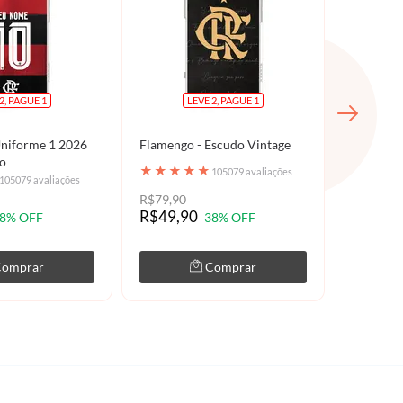
2, PAGUE 1
LEVE 2, PAGUE 1
Uniforme 1 2026
Flamengo - Escudo Vintage
Flameng
do
Dourado
★
★
★
★
★
105079 avaliações
★
★
★
105079 avaliações
R$79,90
R$79,90
R$49,90
R$49,9
8% OFF
38% OFF
Comprar
Comprar