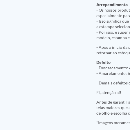
Arrependimento
- Os nossos produt
especialmente par
- Isso significa q
a estampa selecio
- Por isso, é supe
modelo, estampa e 
- Após o início da
retornar ao estoqu
Defeito
- Descascamento: 
- Amarelamento: 6
- Demais defeitos d
Ei, atenção aí!
Antes de garantir 
telas maiores que a
de olho e escolha
*Imagens meramente