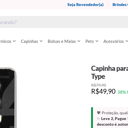
Seja Revendedor(a)
Brindes
rmicos
Capinhas
Bolsas e Malas
Pets
Acessórios
Capinha para
Type
R$79,90
R$49,90
38% 
💖 Proteção, qua
✨
Leve 2, Pague 
desconto é auto