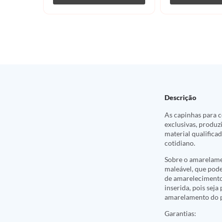
Descrição
As capinhas para c
exclusivas, produz
material qualifica
cotidiano.
Sobre o amarelame
maleável, que pod
de amarelecimento
inserida, pois sej
amarelamento do p
Garantias: