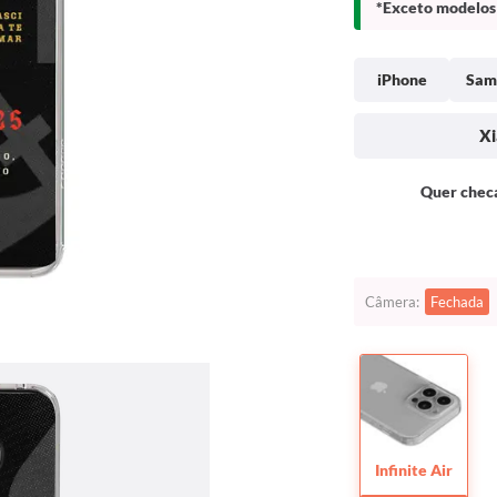
*Exceto modelos 
iPhone
Sam
Xi
Quer checa
Câmera:
Fechada
Infinite Air