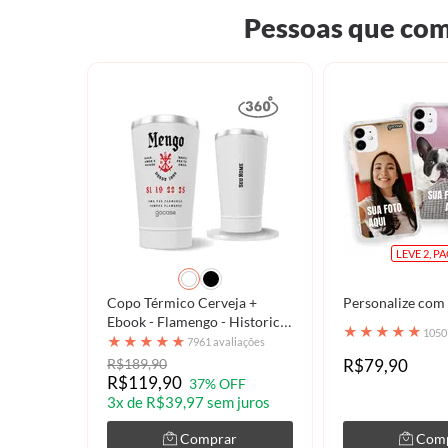
Pessoas que com
LEVE 2, P
Copo Térmico Cerveja +
Personalize com
Ebook - Flamengo - Historic
★
★
★
★
★
1050
Type
★
★
★
★
★
7961 avaliações
R$189,90
R$79,90
R$119,90
37% OFF
3x de R$39,97 sem juros
Comprar
Com