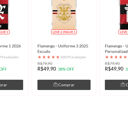
AGUE 1
LEVE 2, PAGUE 1
LEVE 
orme 1 2026
Flamengo - Uniforme 3 2025
Flamengo - 
Escudo
Personaliza
★
★
★
★
★
★
★
★
★
★
79 avaliações
105079 avaliações
R$79,90
R$79,90
R$49,90
R$49,90
OFF
38% OFF
3
prar
Comprar