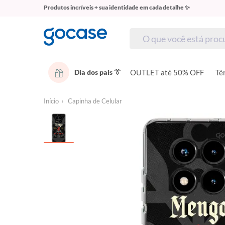
Produtos incríveis + sua identidade em cada detalhe ✨
Dia dos pais 👔
OUTLET até 50% OFF
Té
Início
Capinha de Celular