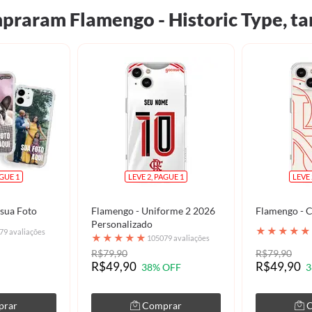
praram Flamengo - Historic Type,
AGUE 1
LEVE 2, PAGUE 1
LEVE 
 sua Foto
Flamengo - Uniforme 2 2026
Flamengo - 
Personalizado
★
★
★
★
★
79 avaliações
★
★
★
★
★
105079 avaliações
R$79,90
R$79,90
R$49,90
R$49,90
38% OFF
3
prar
Comprar