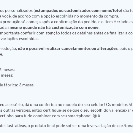
os personalizados (
estampados ou customizados com nome/foto
) são f
a você, de acordo com a opção escolhida no momento da compra.
ue a produção só começa após a confirmação do pedido, e o item é criado
nada,
mesmo quando não há customização com nome
.
r importante conferir com atenção todos os detalhes antes de finalizar a 
variações escolhidas.
 produção,
não é possível realizar cancelamentos ou alterações
, pois o
e.
6 meses;
 meses;
e fábrica: 3 meses.
seu acessório, dá uma conferida no modelo do seu celular! Os modelos 
s outras versões, então certifique-se de que o seu escolhido vai encaixar 
 certinho para tudo combinar com seu smartphone! 😎📱
 ilustrativas, o produto final pode sofrer uma leve variação de cor/tona