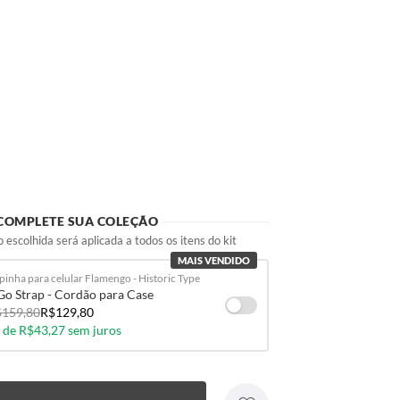
COMPLETE SUA COLEÇÃO
 escolhida será aplicada a todos os itens do kit
MAIS VENDIDO
pinha para celular Flamengo - Historic Type
Go Strap - Cordão para Case
159,80
R$129,80
 de R$43,27 sem juros