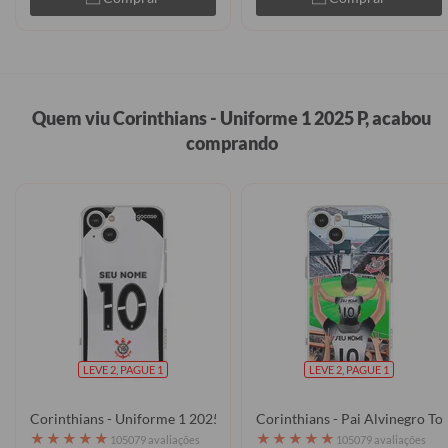
Quem viu Corinthians - Uniforme 1 2025 P, acabou
comprando
LEVE 2, PAGUE 1
LEVE 2, PAGUE 1
Corinthians - Uniforme 1 2025 P
Corinthians - Pai Alvinegro To
★
★
★
★
★
★
★
★
★
★
105079 avaliações
105079 avaliações