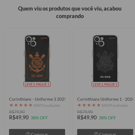
Quem viu os produtos que você viu, acabou
comprando
LEVE 2, PAGUE 1
LEVE 2, PAGUE 1
Corinthians - Uniforme 3 2025 Escudo
Corinthians Uniforme 1 - 2024
★
★
★
★
★
★
★
★
★
★
105079 avaliações
105079 avaliações
R$79,90
R$79,90
R$49,90
R$49,90
38% OFF
38% OFF
Comprar
Comprar