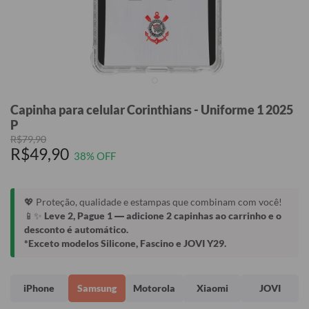
Capinha para celular Corinthians - Uniforme 1 2025
P
R$79,90
R$49,90
38% OFF
💖 Proteção, qualidade e estampas que combinam com você!
📱✨
Leve 2, Pague 1
— adicione 2 capinhas ao carrinho e o
desconto é automático.
*Exceto modelos Silicone, Fascino e JOVI Y29.
iPhone
Samsung
Motorola
Xiaomi
JOVI