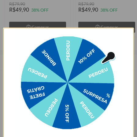
R$79,90
R$79,90
R$49,90
R$49,90
38% OFF
38% OFF
Comprar
Comprar
Descrição
As capinhas para celular da Gocase deixam o seu smartphone a sua
cara. São mais de 1000 estampas exclusivas, produzidas com alta
qualidade de impressão, garantindo cores vivas e completa
aderência. Com material qualificado, protegem o seu smartphone
contra impactos, arranhões e sujeira ocasionados no cotidiano.
Sobre o amarelamento da capinha, nossa capinha tem como
matéria-prima principal o TPU transparente e maleável, que pode
amarelar com o tempo por meio de um processo natural de uso do
produto. Porém, o nível de amarelecimento depende
completamente dos hábitos de uso e dos ambientes em que a capa