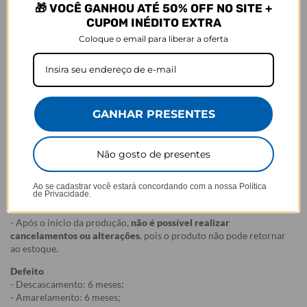
🎁 VOCÊ GANHOU ATÉ 50% OFF NO SITE +
estará inserida, pois seja por mudanças de temperatura e/ou
CUPOM INÉDITO EXTRA
reações químicas adversas, infelizmente, o amarelamento do
produto pode vir a acontecer.
Coloque o email para liberar a oferta
Garantias:
Arrependimento
- Os nossos produtos personalizados (
estampados ou
customizados com nome/foto
) são feitos especialmente para você,
GANHAR PRESENTES
de acordo com a opção escolhida no momento da compra.
- Isso significa que a produção só começa após a confirmação do
pedido, e o item é criado exclusivamente com a estampa
Não gosto de presentes
selecionada,
mesmo quando não há customização com nome
.
- Por isso, é super importante conferir com atenção todos os
detalhes antes de finalizar a compra, como modelo, estampa e
Ao se cadastrar você estará concordando com a nossa
Política
de Privacidade.
variações escolhidas.
- Após o início da produção,
não é possível realizar
cancelamentos ou alterações
, pois o produto não pode retornar
ao estoque.
Defeito
- Descascamento: 6 meses;
- Amarelamento: 6 meses;