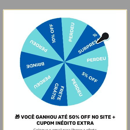
Café frio e cerveja quente nunca mais! O Copo Térmico Vibe
comporta até 470ml e mantém sua bebida quente por até 45
minutos e fria por até 4 horas. Seu novo companheiro para aquele
churrasco no fim de semana, ou cafézinho no fim de tarde, seja qual
for a ocasião, seu Copo Térmico vai deixar tudo mais gostoso.
Agora vem a melhor parte: está disponível em várias estampas que
agradam desde os minimalistas até os pais de pets e amantes de
futebol. E claro, isso tudo sem mencionar todos os personagens
mais amados que fazem parte do nosso portfólio.
Quer uma dica? Para manter sua bebida ainda mais gelada,
recomendamos colocar gelo dentro do copo.
Dimensões e Composição
- Capacidade: 470ml
- Composição: Aço inoxidável 304 (aço inoxidável 18/8)
- Dimensões: 16x9,3 cm
- Parede dupla isolada a vácuo
🎁 VOCÊ GANHOU ATÉ 50% OFF NO SITE +
- Frasco livre de BPA
CUPOM INÉDITO EXTRA
- Mantém o conteúdo **frio por até 4 horas**, **quente por até 45
minutos**
Coloque o email para liberar a oferta