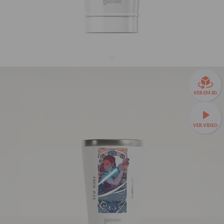
Copo Térmico + Ebook - Star Wars - Rey Art
R$209,90
VER EM 3D
R$129,90
38% OFF
3x de R$43,30 sem juros
VER VÍDEO
⚠️ ATENÇÃO ⚠️ ESTOQUE LIMITADO!
Esse copo térmico está com estoque limitado! Garanta
agora o presente de Dia dos Pais antes que acabe!
Este produto não acompanha tampa, disponível para compra
SEU NOME
separadamente
aqui.
470ml
TAMANHOS: