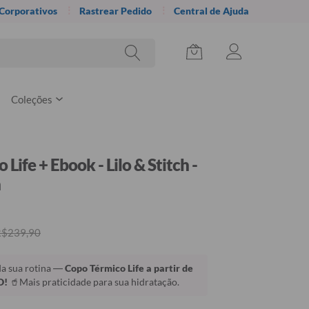
 Corporativos
Rastrear Pedido
Central de Ajuda
Coleções
Life + Ebook - Lilo & Stitch -
n
R$239,90
da sua rotina —
Copo Térmico Life a partir de
O!
🥤Mais praticidade para sua hidratação.