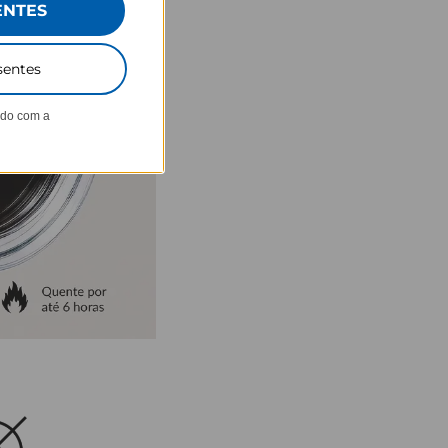
ENTES
sentes
ndo com a