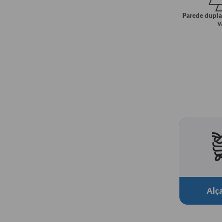
Parede dupla
v
Alça