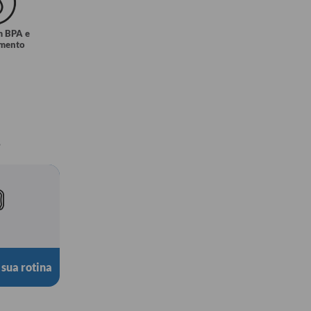
m BPA e
amento
.
 sua rotina