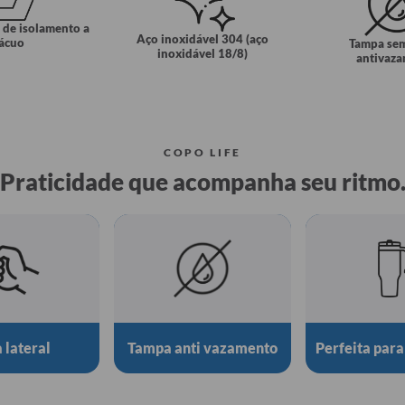
 de isolamento a
Aço inoxidável 304 (aço
ácuo
Tampa se
inoxidável 18/8)
antivaz
COPO LIFE
Praticidade que acompanha seu ritmo
 lateral
Tampa anti vazamento
Perfeita para