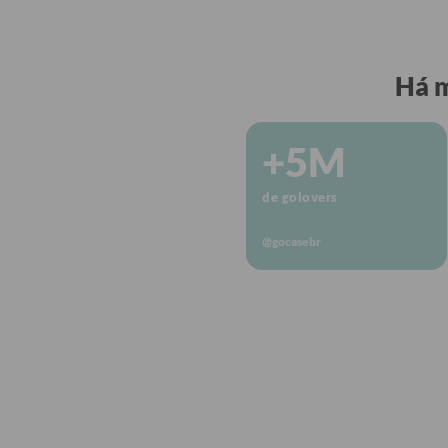
Há m
+5M
de golovers
@gocasebr