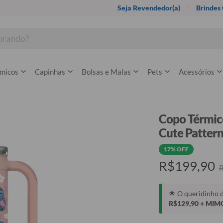
Seja Revendedor(a)
Brindes
rmicos
Capinhas
Bolsas e Malas
Pets
Acessórios
Copo Térmico 
Cute Patter
17% OFF
R$199,90
🌟 O queridinho 
R$129,90 + MIM