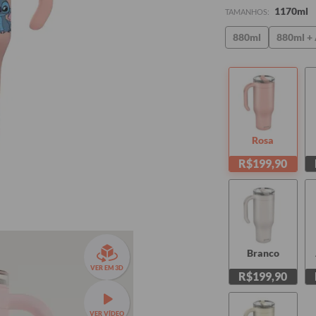
1170ml
TAMANHOS:
880ml
880ml + 
Rosa
R$199,90
Branco
VER EM 3D
R$199,90
VER VÍDEO