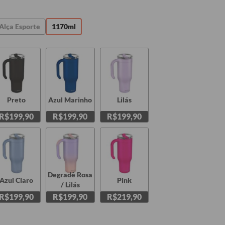
Alça Esporte
1170ml
Preto
Azul Marinho
Lilás
R$199,90
R$199,90
R$199,90
Degradê Rosa
Azul Claro
Pink
/ Lilás
R$199,90
R$199,90
R$219,90