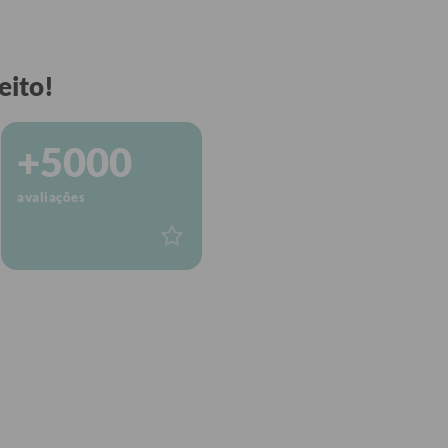
eito!
+5000
avaliações