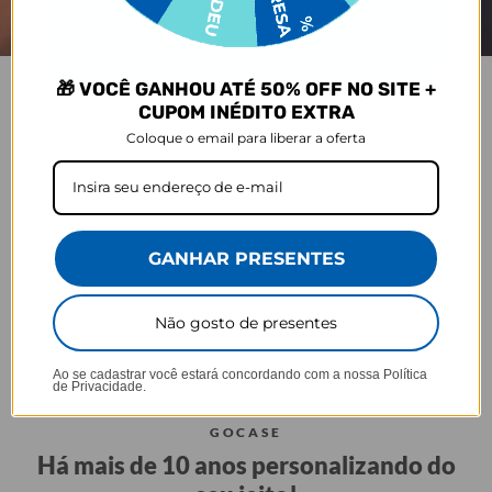
🎁 VOCÊ GANHOU ATÉ 50% OFF NO SITE +
CUPOM INÉDITO EXTRA
COPO LIFE
Coloque o email para liberar a oferta
Praticidade que acompanha seu ritmo.
GANHAR PRESENTES
Não gosto de presentes
Tampa anti
Perfeita para sua
Alça lateral
vazamento
rotina
Ao se cadastrar você estará concordando com a nossa
Política
de Privacidade.
GOCASE
Há mais de 10 anos personalizando do