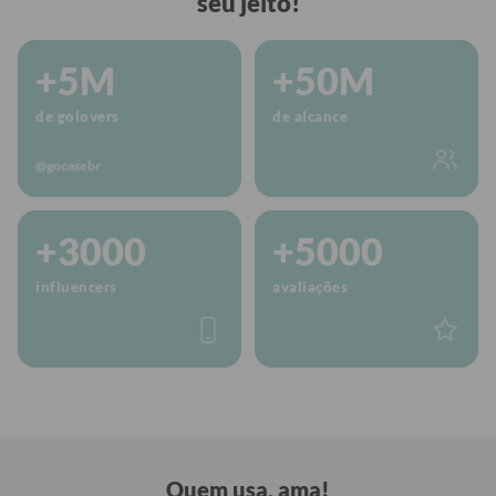
seu jeito!
+5M
+50M
de golovers
de alcance
@gocasebr
+3000
+5000
influencers
avaliações
Quem usa, ama!