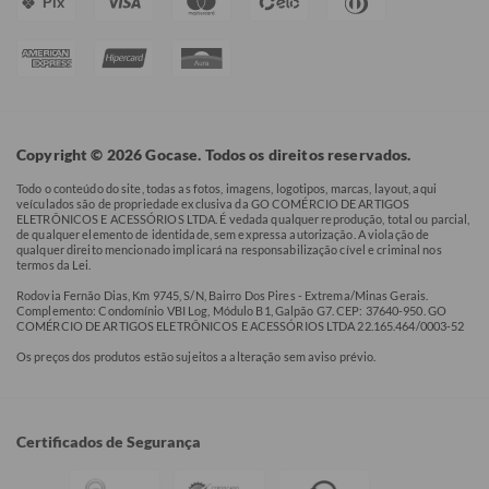
Pix
Copyright © 2026 Gocase. Todos os direitos reservados.
Todo o conteúdo do site, todas as fotos, imagens, logotipos, marcas, layout, aqui
veículados são de propriedade exclusiva da GO COMÉRCIO DE ARTIGOS
ELETRÔNICOS E ACESSÓRIOS LTDA. É vedada qualquer reprodução, total ou parcial,
de qualquer elemento de identidade, sem expressa autorização. A violação de
qualquer direito mencionado implicará na responsabilização cível e criminal nos
termos da Lei.
Rodovia Fernão Dias, Km 9745, S/N, Bairro Dos Pires - Extrema/Minas Gerais.
Complemento: Condomínio VBI Log, Módulo B1, Galpão G7. CEP: 37640-950. GO
COMÉRCIO DE ARTIGOS ELETRÔNICOS E ACESSÓRIOS LTDA 22.165.464/0003-52
Os preços dos produtos estão sujeitos a alteração sem aviso prévio.
Certificados de Segurança