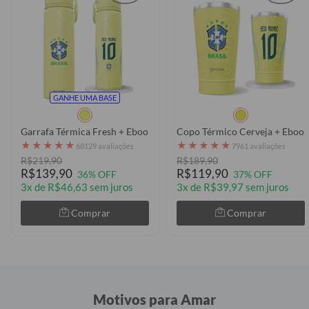
GANHE UMA BASE
Garrafa Térmica Fresh + Ebook - CBF - Uniforme 01 Personalizado
Copo Térmico Cerveja + Ebook
★
★
★
★
★
★
★
★
★
★
68129 avaliações
7961 avaliações
R$219,90
R$189,90
R$139,90
R$119,90
36% OFF
37% OFF
3x de R$46,63 sem juros
3x de R$39,97 sem juros
Comprar
Comprar
Motivos para Amar