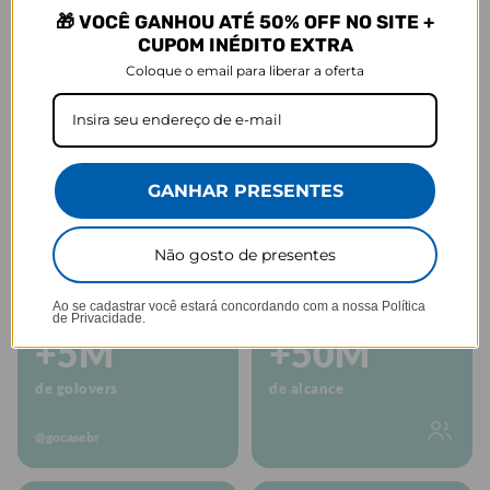
🎁 VOCÊ GANHOU ATÉ 50% OFF NO SITE +
CUPOM INÉDITO EXTRA
Coloque o email para liberar a oferta
Tampa anti
Perfeita para sua
Alça lateral
vazamento
rotina
GANHAR PRESENTES
GOCASE
Há mais de 10 anos personalizando do
Não gosto de presentes
seu jeito!
Ao se cadastrar você estará concordando com a nossa
Política
de Privacidade.
+5M
+50M
de golovers
de alcance
@gocasebr