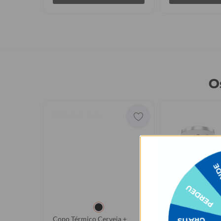
O
Copo Térmico Cerveja +
Copo Térmico Ce