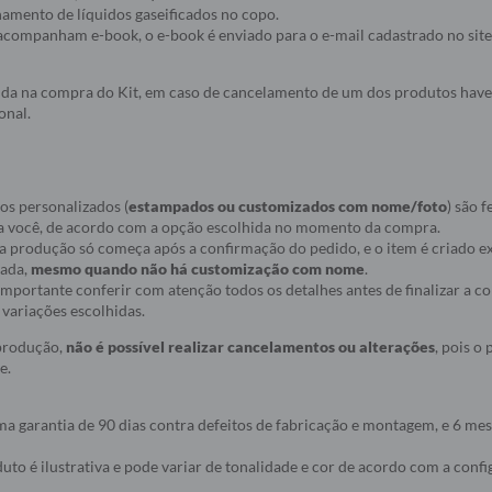
namento de líquidos gaseificados no copo.
acompanham e-book, o e-book é enviado para o e-mail cadastrado no site
álida na compra do Kit, em caso de cancelamento de um dos produtos hav
onal.
os personalizados (
estampados ou customizados com nome/foto
) são f
a você, de acordo com a opção escolhida no momento da compra.
ue a produção só começa após a confirmação do pedido, e o item é criado
nada,
mesmo quando não há customização com nome
.
r importante conferir com atenção todos os detalhes antes de finalizar a 
variações escolhidas.
 produção,
não é possível realizar cancelamentos ou alterações
, pois o
e.
a garantia de 90 dias contra defeitos de fabricação e montagem, e 6 mes
to é ilustrativa e pode variar de tonalidade e cor de acordo com a conf