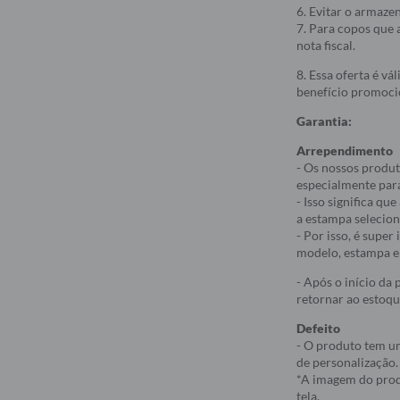
6. Evitar o armaze
7. Para copos que 
nota fiscal.
8. Essa oferta é v
benefício promoci
Garantia:
Arrependimento
- Os nossos produt
especialmente par
- Isso significa q
a estampa selecio
- Por isso, é supe
modelo, estampa e 
- Após o início da
retornar ao estoqu
Defeito
- O produto tem um
de personalização.
*A imagem do produ
tela.