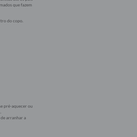
 amados que fazem
tro do copo.
se pré-aquecer ou
.
 de arranhar a