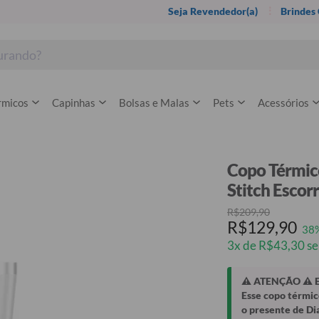
Seja Revendedor(a)
Brindes
rmicos
Capinhas
Bolsas e Malas
Pets
Acessórios
Copo Térmico 
Stitch Escor
R$209,90
R$129,90
38
3x de R$43,30 se
⚠️ ATENÇÃO ⚠️ 
Esse copo térmic
o presente de Di