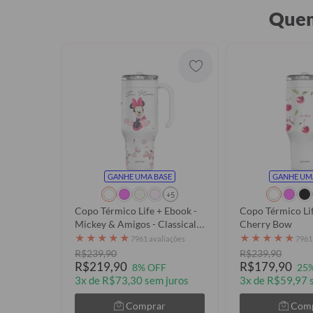
Quem
GANHE UMA BASE
GANHE UM
+5
Copo Térmico Life + Ebook -
Copo Térmico Lif
Mickey & Amigos - Classical
Cherry Bow
Rose
★
★
★
★
★
★
★
★
★
★
7961 avaliações
7961
R$239,90
R$239,90
R$219,90
R$179,90
8% OFF
25
3x de R$73,30 sem juros
3x de R$59,97 
Comprar
Com