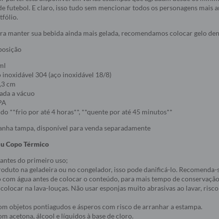
de futebol. E claro, isso tudo sem mencionar todos os personagens mais
tfólio.
ra manter sua bebida ainda mais gelada, recomendamos colocar gelo den
posição
ml
inoxidável 304 (aço inoxidável 18/8)
,3 cm
lada a vácuo
BPA
o **frio por até 4 horas**, **quente por até 45 minutos**
nha tampa, disponível para venda separadamente
eu Copo Térmico
 antes do primeiro uso;
roduto na geladeira ou no congelador, isso pode danificá-lo. Recomenda-
o com água antes de colocar o conteúdo, para mais tempo de conservação
 colocar na lava-louças. Não usar esponjas muito abrasivas ao lavar, risco
com objetos pontiagudos e ásperos com risco de arranhar a estampa.
om acetona, álcool e líquidos à base de cloro.