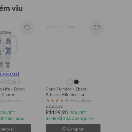
ém viu
 UMA BASE
+5
 Life + Ebook -
Copo Térmico + Ebook -
 - Charm
Princess Minimalista
★
★
★
★
★
7961 avaliações
7961 avaliações
R$209,90
R$129,90
8% OFF
38% OFF
30 sem juros
3x de R$43,30 sem juros
Comprar
Comprar