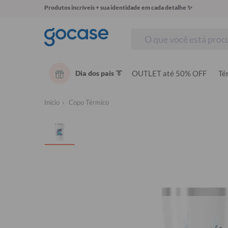
Produtos incríveis + sua identidade em cada detalhe ✨
Dia dos pais 👔
OUTLET até 50% OFF
Té
Início
Copo Térmico