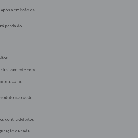
 após a emissão da
erá perda do
eitos
 exclusivamente com
compra, como
 produto não pode
es contra defeitos
iguração de cada