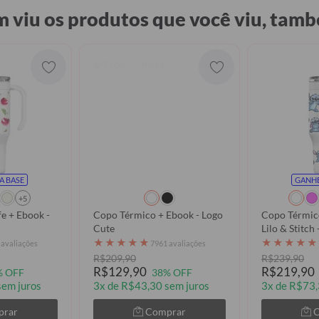
 viu os produtos que você viu, tamb
A BASE
GANHE
+5
e + Ebook -
Copo Térmico + Ebook - Logo
Copo Térmico
Cute
Lilo & Stitch
★
★
★
★
★
★
★
★
★
★
 avaliações
7961 avaliações
R$209,90
R$239,90
R$129,90
R$219,90
% OFF
38% OFF
sem juros
3x de R$43,30 sem juros
3x de R$73,
prar
Comprar