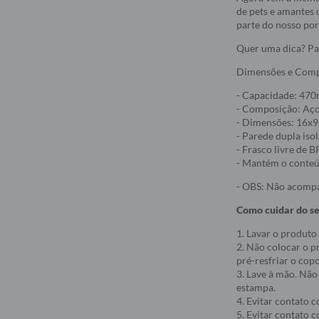
de pets e amantes 
parte do nosso por
Quer uma dica? Pa
Dimensões e Com
- Capacidade: 470
- Composição: Aço 
- Dimensões: 16x9
- Parede dupla iso
- Frasco livre de 
- Mantém o conteúd
- OBS: Não acompa
Como cuidar do s
1. Lavar o produto
2. Não colocar o p
pré-resfriar o cop
3. Lave à mão. Não
estampa.
4. Evitar contato 
5. Evitar contato c