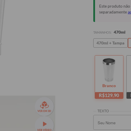
Este produto não
separadamente
a
470ml
TAMANHOS:
470ml + Tampa
Branco
R$129,90
VER EM 3D
VER VÍDEO