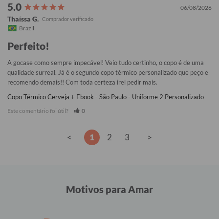
06/08/2026
Thaíssa G.
Brazil
Perfeito!
A gocase como sempre impecável! Veio tudo certinho, o copo é de uma 
qualidade surreal. Já é o segundo copo térmico personalizado que peço e 
recomendo demais!! Com toda certeza irei pedir mais.
Copo Térmico Cerveja + Ebook - São Paulo - Uniforme 2 Personalizado
Este comentário foi útil?
0
<
1
2
3
>
Motivos para Amar