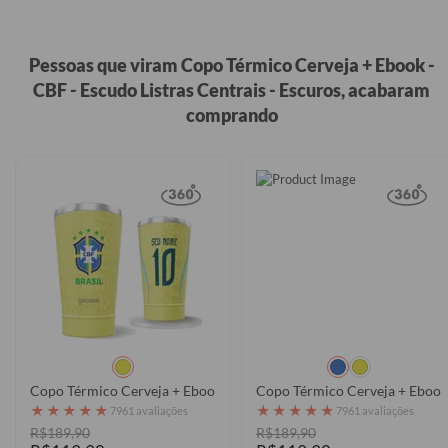
Pessoas que viram Copo Térmico Cerveja + Ebook -
CBF - Escudo Listras Centrais - Escuros, acabaram
comprando
Copo Térmico Cerveja + Ebook - CBF - Uniforme 01 Personalizado
Copo Térmico Cerveja + Ebook 
★
★
★
★
★
★
★
★
★
★
7961 avaliações
7961 avaliações
R$189,90
R$189,90