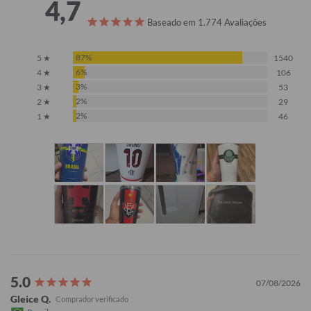
4,7
Baseado em 1.774 Avaliações
87%
5 ★
1540
6%
4 ★
106
3%
3 ★
53
2%
2 ★
29
2%
1 ★
46
07/08/2026
Gleice Q.