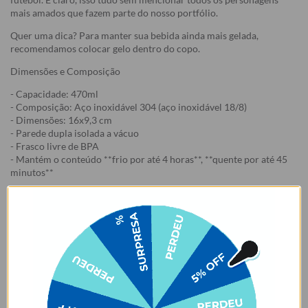
mais amados que fazem parte do nosso portfólio.
Quer uma dica? Para manter sua bebida ainda mais gelada,
recomendamos colocar gelo dentro do copo.
Dimensões e Composição
- Capacidade: 470ml
- Composição: Aço inoxidável 304 (aço inoxidável 18/8)
- Dimensões: 16x9,3 cm
- Parede dupla isolada a vácuo
- Frasco livre de BPA
- Mantém o conteúdo **frio por até 4 horas**, **quente por até 45
minutos**
- OBS: Não acompanha tampa, disponível para venda
separadamente
Como cuidar do seu Copo Térmico
1. Lavar o produto antes do primeiro uso;
2. Não colocar o produto na geladeira ou no congelador, isso pode
danificá-lo. Recomenda-se pré-aquecer ou pré-resfriar o copo com
água antes de colocar o conteúdo, para mais tempo de conservação.
3. Lave à mão. Não colocar na lava-louças. Não usar esponjas muito