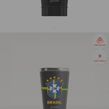
Copo Térmico Cerveja + Ebook - CBF - Escudo Listras
Centrais - Escuros
VER EM 3D
R$189,90
1774
avaliações
R$119,90
37% OFF
3x de R$39,97 sem juros
VER VÍDEO
⚠️ ATENÇÃO ⚠️ ESTOQUE LIMITADO!
Esse copo térmico está com estoque limitado! Garanta
agora o presente de Dia dos Pais antes que acabe!
Seu Nome
Seu Nome
Este produto não acompanha tampa, disponível para compra
separadamente
aqui.