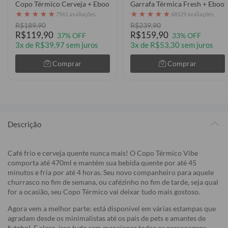
Copo Térmico Cerveja + Ebook - CBF - Uniforme 1994 - Personaliz
Garrafa Térmica Fresh + Ebook
★
★
★
★
★
★
★
★
★
★
7961 avaliações
68129 avaliações
R$189,90
R$239,90
R$119,90
R$159,90
37% OFF
33% OFF
3x de R$39,97 sem juros
3x de R$53,30 sem juros
Comprar
Comprar
Descrição
Café frio e cerveja quente nunca mais! O Copo Térmico Vibe
comporta até 470ml e mantém sua bebida quente por até 45
minutos e fria por até 4 horas. Seu novo companheiro para aquele
churrasco no fim de semana, ou cafézinho no fim de tarde, seja qual
for a ocasião, seu Copo Térmico vai deixar tudo mais gostoso.
Agora vem a melhor parte: está disponível em várias estampas que
agradam desde os minimalistas até os pais de pets e amantes de
futebol. E claro, isso tudo sem mencionar todos os personagens