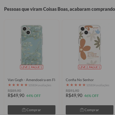
Pessoas que viram Coisas Boas, acabaram comprando
LEVE 2, PAGUE 1
LEVE 2, PAGUE 1
Van Gogh - Amendoeira em Flor
Confia No Senhor
★
★
★
★
★
★
★
★
★
★
105834 avaliações
105834 avaliações
R$89,90
R$91,90
R$49,90
R$49,90
44% OFF
46% OFF
Comprar
Comprar