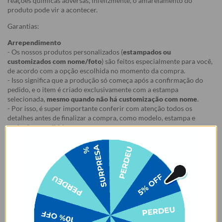
reações químicas adversas, infelizmente, o amarelamento do
produto pode vir a acontecer.
Garantias:
Arrependimento
- Os nossos produtos personalizados (
estampados ou
customizados com nome/foto
) são feitos especialmente para você,
de acordo com a opção escolhida no momento da compra.
- Isso significa que a produção só começa após a confirmação do
pedido, e o item é criado exclusivamente com a estampa
selecionada,
mesmo quando não há customização com nome
.
- Por isso, é super importante conferir com atenção todos os
detalhes antes de finalizar a compra, como modelo, estampa e
variações escolhidas.
- Após o início da produção,
não é possível realizar
cancelamentos ou alterações
, pois o produto não pode retornar
ao estoque.
Defeito
- Descascamento: 6 meses;
- Amarelamento: 6 meses;
- Demais defeitos de fábrica: 3 meses.