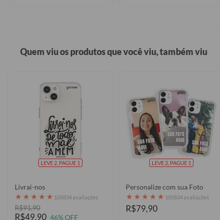
Quem viu os produtos que você viu, também viu
LEVE 2, PAGUE 1
LEVE 2, PAGUE 1
Livrai-nos
Personalize com sua Foto
★
★
★
★
★
★
★
★
★
★
105834 avaliações
105834 avaliações
R$91,90
R$79,90
R$49,90
46% OFF