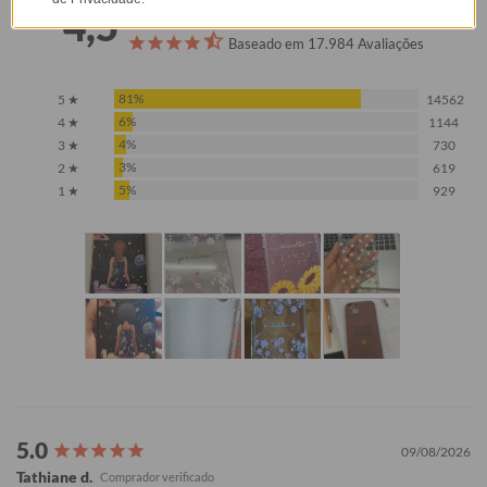
4,5
Baseado em 17.984 Avaliações
81%
5 ★
14562
6%
4 ★
1144
4%
3 ★
730
3%
2 ★
619
5%
1 ★
929
09/08/2026
Tathiane d.