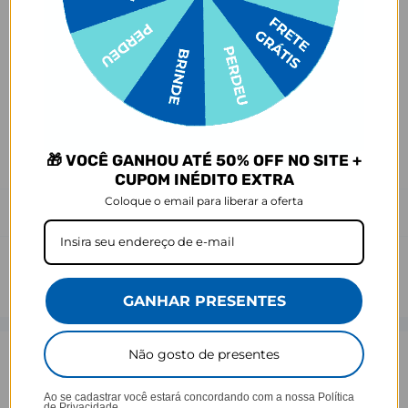
Ei, atenção aí!
Antes de garantir seu acessório, dá uma conferida no modelo do
seu celular! Os modelos 5G geralmente têm telas maiores que as
outras versões, então certifique-se de que o seu escolhido vai
encaixar direitinho. Fique de olho e escolha certinho para tudo
combinar com seu smartphone! 😎📱
*Imagens meramente ilustrativas, o produto final pode sofrer uma
🎁 VOCÊ GANHOU ATÉ 50% OFF NO SITE +
leve variação de cor/tonalidade.
CUPOM INÉDITO EXTRA
Coloque o email para liberar a oferta
Prazo de Postagem
GANHAR PRESENTES
Não gosto de presentes
Opinião dos consumidores
Ao se cadastrar você estará concordando com a nossa
Política
de Privacidade.