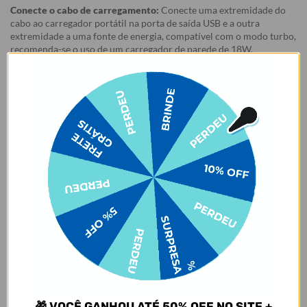
Conecte o cabo de carregamento:
Conecte uma extremidade do
cabo ao carregador portátil na porta de saída USB e a outra
extremidade a uma fonte de energia, compatível com o modo turbo,
recomenda-se o uso de um carregador de parede de 18W.
Tempo
Carga
estimado
Watts
de
Recomendação
(carga
(potência)
parede
completa)
5V1A
5h 42min
5W
5V2.6A
4h 18min
10W
9V2A
3h 33min
18W
(turbo)
12V1.5A
3h 24min
18W
(turbo)
Nosso carregador portátil oferece um carregamento turbo quando
você o conecta usando o cabo USB-C e uma tomada com mais de
18W. Além disso, ele pode carregar rapidamente até 20W quando
usado com o cabo micro-USB, contanto que seu dispositivo seja
🎁 VOCÊ GANHOU ATÉ 50% OFF NO SITE +
compatível (confira no manual do seu celular).