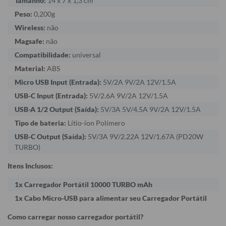
Tamanho:
14 x 7 x 1,3 cm
Peso:
0,200g
Wireless:
não
Magsafe:
não
Compatibilidade:
universal
Material:
ABS
Micro USB Input (Entrada):
5V/2A 9V/2A 12V/1.5A
USB-C Input (Entrada):
5V/2.6A 9V/2A 12V/1.5A
USB-A 1/2 Output (Saída):
5V/3A 5V/4.5A 9V/2A 12V/1.5A
Tipo de bateria:
Lítio-íon Polímero
USB-C Output (Saída):
5V/3A 9V/2.22A 12V/1.67A (PD20W
TURBO)
Itens Inclusos:
1x Carregador Portátil 10000 TURBO mAh
1x Cabo Micro-USB para alimentar seu Carregador Portátil
Como carregar nosso carregador portátil?