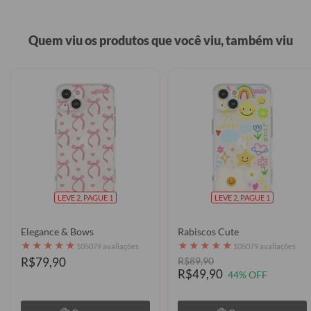
Quem viu os produtos que você viu, também viu
LEVE 2, PAGUE 1
LEVE 2, PAGUE 1
Elegance & Bows
Rabiscos Cute
★
★
★
★
★
★
★
★
★
★
105079 avaliações
105079 avaliações
R$79,90
R$89,90
R$49,90
44% OFF