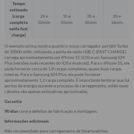
Tempo
estimado
(carga
2h e
1h e
2h e
2h e
completa
02min
55min
05min
16min
saída fast
charge)
O exemplo acima mostra quanto o nosso carregador portátil Turbo
de 10000 mAh, utilizando a porta de saída USB-C (FAST CHARGE)
carrega aproximadamente um iPhone 15 (iOS) e um Samsung S24
Plus (versões mais recentes do iOS e Android). Para o iPhone 15, ele
pode fornecer cerca de 1,8 cargas completas, quase duas cargas
inteiras. Para o Samsung S24 Plus, ele pode fornecer
aproximadamente 1,2 carga completa. É importante lembrar que há
perdas de energia durante o processo de carregamento, então esses
cálculos são apenas estimativas aproximadas.
Garantia
90 dias
contra defeitos de fabricação e montagem.
Informações adicionais
Não recomendado para carregamento de Smartwatches.