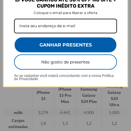
CUPOM INÉDITO EXTRA
Verifique as luzes indicadoras:
Ao conectar o carregador à uma
Coloque o email para liberar a oferta
fonte de energia, as luzes indicadoras mostram o nível de carga,
indicando que o carregamento está em andamento.
Aguarde o carregamento completo:
Deixe o carregador portátil
conectado à fonte de energia até que esteja completamente
carregado.
GANHAR PRESENTES
Desconecte o carregador portátil:
Uma vez que o carregador
portátil esteja completamente carregado, desconecte-o da fonte de
Não gosto de presentes
energia. Agora ele está pronto para ser usado para carregar seus
smartphones.
Ao se cadastrar você estará concordando com a nossa
Política
iOS
ANDROID
de Privacidade.
Samsung
iPhone
Samsung
iPhone
Galaxy
15 Pro
Galaxy
15
S24
Max
S24 Plus
Ultra
mAh
3.274
4.441
4.900
5.000
Cargas
1,8
1,3
1,2
1,2
estimadas