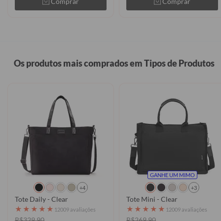
Comprar
Comprar
Os produtos mais comprados em Tipos de Produtos
GANHE UM MIMO
+4
+3
Tote Daily - Clear
Tote Mini - Clear
★
★
★
★
★
★
★
★
★
★
12009 avaliações
12009 avaliações
R$329,90
R$269,90