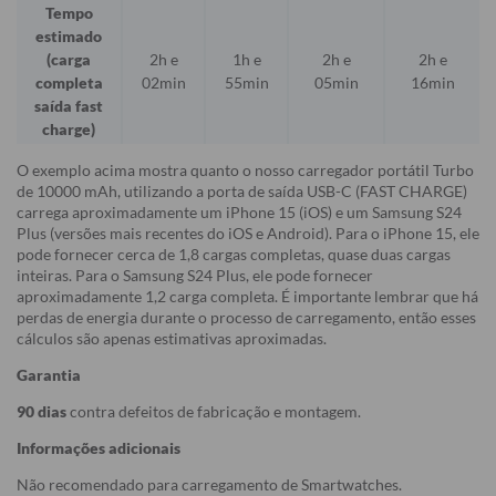
Tempo
estimado
(carga
2h e
1h e
2h e
2h e
completa
02min
55min
05min
16min
saída fast
charge)
O exemplo acima mostra quanto o nosso carregador portátil Turbo
de 10000 mAh, utilizando a porta de saída USB-C (FAST CHARGE)
carrega aproximadamente um iPhone 15 (iOS) e um Samsung S24
Plus (versões mais recentes do iOS e Android). Para o iPhone 15, ele
pode fornecer cerca de 1,8 cargas completas, quase duas cargas
inteiras. Para o Samsung S24 Plus, ele pode fornecer
aproximadamente 1,2 carga completa. É importante lembrar que há
perdas de energia durante o processo de carregamento, então esses
cálculos são apenas estimativas aproximadas.
Garantia
90 dias
contra defeitos de fabricação e montagem.
Informações adicionais
Não recomendado para carregamento de Smartwatches.