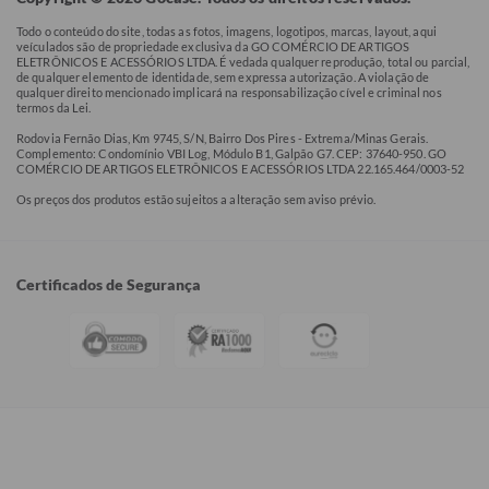
Todo o conteúdo do site, todas as fotos, imagens, logotipos, marcas, layout, aqui
veículados são de propriedade exclusiva da GO COMÉRCIO DE ARTIGOS
ELETRÔNICOS E ACESSÓRIOS LTDA. É vedada qualquer reprodução, total ou parcial,
de qualquer elemento de identidade, sem expressa autorização. A violação de
qualquer direito mencionado implicará na responsabilização cível e criminal nos
termos da Lei.
Rodovia Fernão Dias, Km 9745, S/N, Bairro Dos Pires - Extrema/Minas Gerais.
Complemento: Condomínio VBI Log, Módulo B1, Galpão G7. CEP: 37640-950. GO
COMÉRCIO DE ARTIGOS ELETRÔNICOS E ACESSÓRIOS LTDA 22.165.464/0003-52
Os preços dos produtos estão sujeitos a alteração sem aviso prévio.
Certificados de Segurança