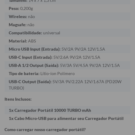
Tamanho:
14 x 7 x 1,3 cm
Peso:
0,200g
Wireless:
não
Magsafe:
não
Compatibilidade:
universal
Material:
ABS
Micro USB Input (Entrada):
5V/2A 9V/2A 12V/1.5A
USB-C Input (Entrada):
5V/2.6A 9V/2A 12V/1.5A
USB-A 1/2 Output (Saída):
5V/3A 5V/4.5A 9V/2A 12V/1.5A
Tipo de bateria:
Lítio-íon Polímero
USB-C Output (Saída):
5V/3A 9V/2.22A 12V/1.67A (PD20W
TURBO)
Itens Inclusos:
1x Carregador Portátil 10000 TURBO mAh
1x Cabo Micro-USB para alimentar seu Carregador Portátil
Como carregar nosso carregador portátil?