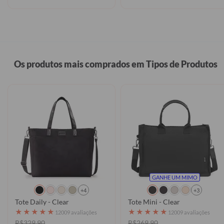
Os produtos mais comprados em Tipos de Produtos
GANHE UM MIMO
+4
+3
Tote Daily - Clear
Tote Mini - Clear
★
★
★
★
★
★
★
★
★
★
12009 avaliações
12009 avaliações
R$329,90
R$269,90