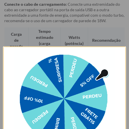
Conecte o cabo de carregamento:
Conecte uma extremidade do
cabo ao carregador portátil na porta de saída USB e a outra
extremidade a uma fonte de energia, compatível com o modo turbo,
recomenda-se o uso de um carregador de parede de 18W.
Tempo
Carga
estimado
Watts
de
Recomendação
(carga
(potência)
parede
completa)
5V1A
5h 42min
5W
5V2.6A
4h 18min
10W
9V2A
3h 33min
18W
(turbo)
12V1.5A
3h 24min
18W
(turbo)
Nosso carregador portátil oferece um carregamento turbo quando
você o conecta usando o cabo USB-C e uma tomada com mais de
18W. Além disso, ele pode carregar rapidamente até 20W quando
usado com o cabo micro-USB, contanto que seu dispositivo seja
compatível (confira no manual do seu celular).