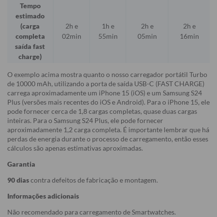
Tempo
estimado
(carga
2h e
1h e
2h e
2h e
completa
02min
55min
05min
16min
saída fast
charge)
O exemplo acima mostra quanto o nosso carregador portátil Turbo
de 10000 mAh, utilizando a porta de saída USB-C (FAST CHARGE)
carrega aproximadamente um iPhone 15 (iOS) e um Samsung S24
Plus (versões mais recentes do iOS e Android). Para o iPhone 15, ele
pode fornecer cerca de 1,8 cargas completas, quase duas cargas
inteiras. Para o Samsung S24 Plus, ele pode fornecer
aproximadamente 1,2 carga completa. É importante lembrar que há
perdas de energia durante o processo de carregamento, então esses
cálculos são apenas estimativas aproximadas.
Garantia
90 dias
contra defeitos de fabricação e montagem.
Informações adicionais
Não recomendado para carregamento de Smartwatches.