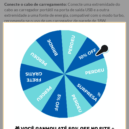
Conecte o cabo de carregamento:
Conecte uma extremidade do
cabo ao carregador portátil na porta de saída USB e a outra
extremidade a uma fonte de energia, compatível com o modo turbo,
recomenda-se o uso de um carregador de parede de 18W.
Tempo
Carga
estimado
Watts
de
Recomendação
(carga
(potência)
parede
completa)
5V1A
5h 42min
5W
5V2.6A
4h 18min
10W
9V2A
3h 33min
18W
(turbo)
12V1.5A
3h 24min
18W
(turbo)
Nosso carregador portátil oferece um carregamento turbo quando
você o conecta usando o cabo USB-C e uma tomada com mais de
18W. Além disso, ele pode carregar rapidamente até 20W quando
usado com o cabo micro-USB, contanto que seu dispositivo seja
🎁 VOCÊ GANHOU ATÉ 50% OFF NO SITE +
compatível (confira no manual do seu celular).