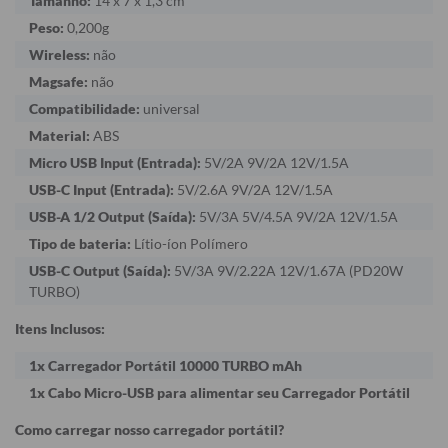
Tamanho:
14 x 7 x 1,3 cm
Peso:
0,200g
Wireless:
não
Magsafe:
não
Compatibilidade:
universal
Material:
ABS
Micro USB Input (Entrada):
5V/2A 9V/2A 12V/1.5A
USB-C Input (Entrada):
5V/2.6A 9V/2A 12V/1.5A
USB-A 1/2 Output (Saída):
5V/3A 5V/4.5A 9V/2A 12V/1.5A
Tipo de bateria:
Lítio-íon Polímero
USB-C Output (Saída):
5V/3A 9V/2.22A 12V/1.67A (PD20W
TURBO)
Itens Inclusos:
1x Carregador Portátil 10000 TURBO mAh
1x Cabo Micro-USB para alimentar seu Carregador Portátil
Como carregar nosso carregador portátil?