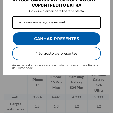
CUPOM INÉDITO EXTRA
Verifique as luzes indicadoras:
Ao conectar o carregador à uma
Coloque o email para liberar a oferta
fonte de energia, as luzes indicadoras mostram o nível de carga,
indicando que o carregamento está em andamento.
Aguarde o carregamento completo:
Deixe o carregador portátil
conectado à fonte de energia até que esteja completamente
carregado.
GANHAR PRESENTES
Desconecte o carregador portátil:
Uma vez que o carregador
portátil esteja completamente carregado, desconecte-o da fonte de
Não gosto de presentes
energia. Agora ele está pronto para ser usado para carregar seus
smartphones.
Ao se cadastrar você estará concordando com a nossa
Política
iOS
ANDROID
de Privacidade.
Samsung
iPhone
Samsung
iPhone
Galaxy
15 Pro
Galaxy
15
S24
Max
S24 Plus
Ultra
mAh
3.274
4.441
4.900
5.000
Cargas
1,8
1,3
1,2
1,2
estimadas