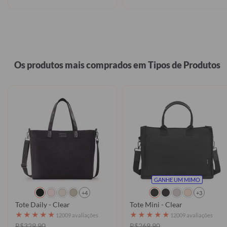
Os produtos mais comprados em Tipos de Produtos
GANHE UM MIMO
+4
+3
Tote Daily - Clear
Tote Mini - Clear
★
★
★
★
★
★
★
★
★
★
12009 avaliações
12009 avaliações
R$329,90
R$269,90