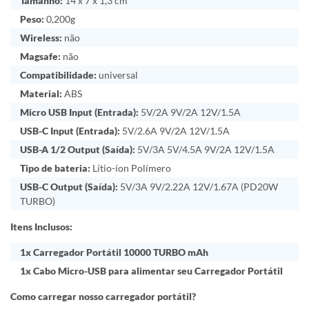
Tamanho:
14 x 7 x 1,3 cm
Peso:
0,200g
Wireless:
não
Magsafe:
não
Compatibilidade:
universal
Material:
ABS
Micro USB Input (Entrada):
5V/2A 9V/2A 12V/1.5A
USB-C Input (Entrada):
5V/2.6A 9V/2A 12V/1.5A
USB-A 1/2 Output (Saída):
5V/3A 5V/4.5A 9V/2A 12V/1.5A
Tipo de bateria:
Lítio-íon Polímero
USB-C Output (Saída):
5V/3A 9V/2.22A 12V/1.67A (PD20W
TURBO)
Itens Inclusos:
1x Carregador Portátil 10000 TURBO mAh
1x Cabo Micro-USB para alimentar seu Carregador Portátil
Como carregar nosso carregador portátil?