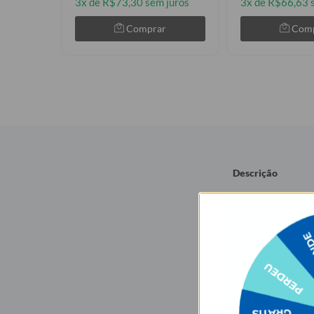
3x de R$73,30 sem juros
3x de R$66,63 
Comprar
Com
Descrição
Energia que acomp
O Carregador Portá
para manter a ener
extra! Com design 
Escolha sua estamp
Especificações