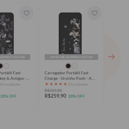
QUANDO VOLTAR
AVISE-ME QUANDO VOLTAR
AVISE
ortátil Fast
Carregador Portátil Fast
Carregado
key & Amigos -
Charge - Ursinho Pooh - A
Charge - Mickey & Amigos -
olada
Colheita da Turma do Pooh
Mickeys 
★
★
★
★
★
★
★
★
101 avaliações
101 avaliações
R$359,90
R$359,9
R$259,90
R$259,
28% OFF
28% OFF