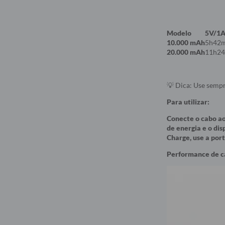
Modelo
5V/1
10.000 mAh
5h42m
20.000 mAh
11h24
💡 Dica: Use sempr
Para utilizar:
Conecte o cabo ao 
de energia e o dis
Charge, use a por
Performance de ca