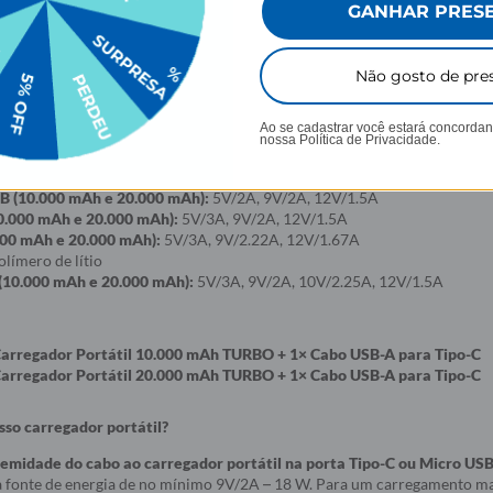
GANHAR PRES
0 mAh – 3.7 V / 10.000 mAh / 20.000 mAh – 3.7 V / 20.000 mAh
Ah – 13,68 × 6,80 × 1,55 cm / 20.000 mAh – 13,92 × 6,90 × 2,75 cm
Não gosto de pre
 222 g / 20.000 mAh – 414 g
Ao se cadastrar você estará concorda
nossa
Política de Privacidade.
universal
o ABS com acabamento fosco
B (10.000 mAh e 20.000 mAh):
5V/2A, 9V/2A, 12V/1.5A
0.000 mAh e 20.000 mAh):
5V/3A, 9V/2A, 12V/1.5A
000 mAh e 20.000 mAh):
5V/3A, 9V/2.22A, 12V/1.67A
límero de lítio
(10.000 mAh e 20.000 mAh):
5V/3A, 9V/2A, 10V/2.25A, 12V/1.5A
Carregador Portátil 10.000 mAh TURBO + 1× Cabo USB-A para Tipo-C
Carregador Portátil 20.000 mAh TURBO + 1× Cabo USB-A para Tipo-C
so carregador portátil?
midade do cabo ao carregador portátil na porta Tipo-C ou Micro US
fonte de energia de no mínimo 9V/2A – 18 W. Para um carregamento mais