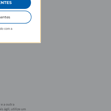
ENTES
sentes
ndo com a
B
e a outra
 ágil, utilize um