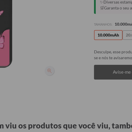
✨Diversas estamp
🛒Garanta o seu 
10.000m
TAMANHOS:
10.000mAh
20
Desculpe, esse produ
se e nós te avisaremo
Avise-me 
 viu os produtos que você viu, tamb