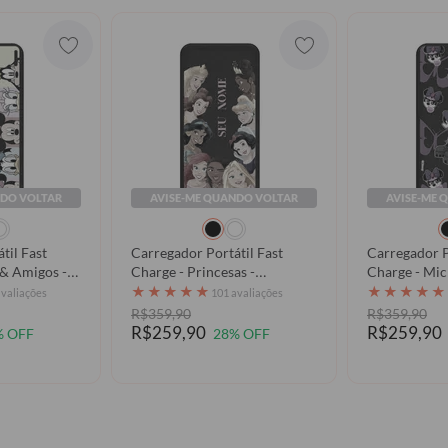
NDO VOLTAR
AVISE-ME QUANDO VOLTAR
AVISE-ME 
til Fast
Carregador Portátil Fast
Carregador P
Charge - Princesas -
Charge - Mic
Princesses Squad
Minnie Desc
★
★
★
★
★
★
★
★
★
★
avaliações
101 avaliações
R$359,90
R$359,90
R$259,90
R$259,90
% OFF
28% OFF