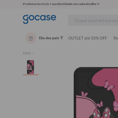
Produtos incríveis + sua identidade em cada detalhe ✨
Dia dos pais 👔
OUTLET até 50% OFF
Té
Início