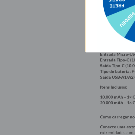
Marca:
Gocase
Capacidade:
10.00
Tamanho:
10.000 m
Peso:
10.000 mAh –
Wireless:
Não
Magsafe:
Não
Compatibilidade:
Material:
Plástic
Entrada Micro-US
Entrada Tipo-C (1
Saída Tipo-C (10.
Tipo de bateria:
Po
Saída USB-A1/A2 
Itens Inclusos:
10.000 mAh – 1× 
20.000 mAh – 1× 
Como carregar nos
Conecte uma extre
extremidade a uma 