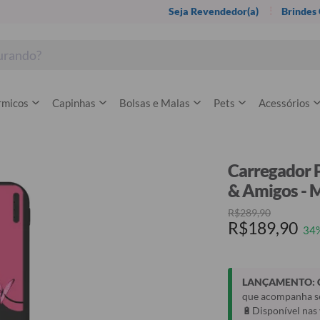
Seja Revendedor(a)
Brindes
rmicos
Capinhas
Bolsas e Malas
Pets
Acessórios
Carregador P
& Amigos - M
R$289,90
R$189,90
34
LANÇAMENTO: Ca
que acompanha se
🔋Disponível na