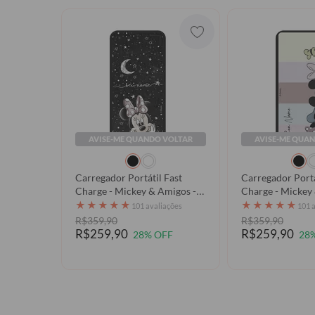
AVISE-ME QUANDO VOLTAR
AVISE-ME QUA
Carregador Portátil Fast
Carregador Portá
Charge - Mickey & Amigos -
Charge - Mickey & Amigos -
Universe
Paleta
★
★
★
★
★
★
★
★
★
★
101 avaliações
101 
R$359,90
R$359,90
R$259,90
R$259,90
28% OFF
28