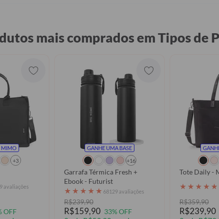
dutos mais comprados em Tipos de 
 MIMO
GANHE UMA BASE
GANH
+3
+16
Garrafa Térmica Fresh +
Tote Daily -
Ebook - Futurist
★
★
★
★
★
9 avaliações
★
★
★
★
★
68129 avaliações
R$239,90
R$359,90
R$159,90
R$239,90
% OFF
33% OFF