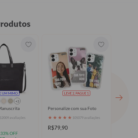
Produtos
E UM MIMO
LEVE 2, PAGUE 1
+3
 Manuscrita
Personalize com sua Foto
Organiza
★
★
★
★
★
★
★
★
12009 avaliações
105079 avaliações
R$79,90
R$79,90
R$39,9
33% OFF