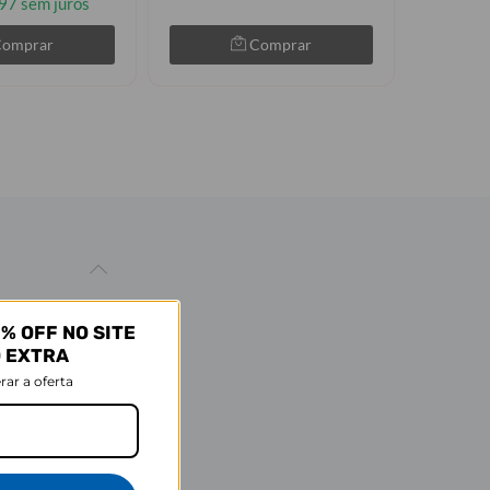
97 sem juros
Comprar
Comprar
% OFF NO SITE
O EXTRA
rar a oferta
, é o seu aliado
e uma energia
idade com estilo.
r!