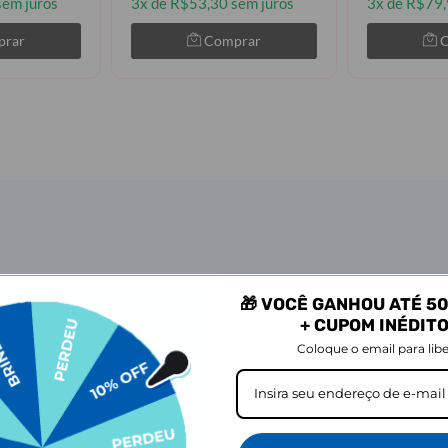
sem juros
3x de R$53,30 sem juros
3x de R$79,
prar
Comprar
🎁 VOCÊ GANHOU ATÉ 50
+ CUPOM INÉDIT
anha seu ritmo e na medida que você precisa. ⚡
Coloque o email para libe
til Gocase Fast Charge, disponível nas versões 10.000 mAh e 20.000 mAh
gia lá em cima, seja no dia a dia ou nos momentos em que você precisa d
leve, compacto e disponível nas cores Preto e Branco, combina funcional
a favorita e leve sua personalidade até na hora de recarregar o teu celula