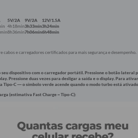
A
5V/2A
9V/2A
12V/1.5A
in
4h18min
3h33min
3h24min
min
8h36min
7h06min
6h48min
e cabos e carregadores certificados para mais segurança e desempenho.
seu dispositivo com o carregador portátil. Pressione o botão lateral p
play. Pressione duas vezes para desligar a saída e o display. Para ativ
ta Tipo-C — o símbolo verde acende quando o modo turbo está ativado
rga (estimativa Fast Charge – Tipo-C):