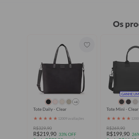
Os pro
GANHE UM
+4
Tote Daily - Clear
Tote Mini - Clear
★
★
★
★
★
★
★
★
★
★
12009 avaliações
1200
R$329,90
R$269,90
R$219,90
R$199,90
33% OFF
26