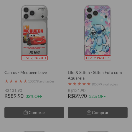
LEVE 2, PAGUE 1
LEVE 2, PAGUE 1
Carros - Mcqueen Love
Lilo & Stitch - Stitch Fofo com
Aquarela
★
★
★
★
★
105079 avaliações
★
★
★
★
★
105079 avaliações
R$131,90
R$131,90
R$89,90
R$89,90
32% OFF
32% OFF
Comprar
Comprar