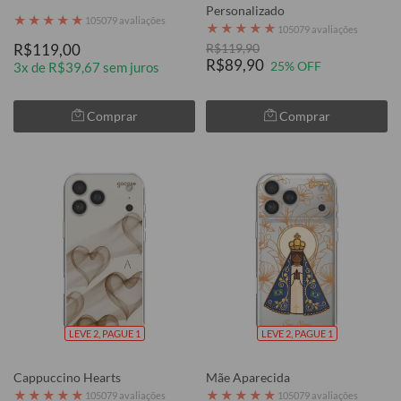
Personalizado
★
★
★
★
★
105079 avaliações
★
★
★
★
★
105079 avaliações
R$119,00
R$119,90
R$89,90
25% OFF
3x de R$39,67 sem juros
Comprar
Comprar
LEVE 2, PAGUE 1
LEVE 2, PAGUE 1
Cappuccino Hearts
Mãe Aparecida
★
★
★
★
★
★
★
★
★
★
105079 avaliações
105079 avaliações