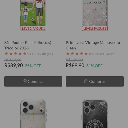
LEVE 2, PAGUE 1
LEVE 2, PAGUE 1
São Paulo - Pai e Filhos(as)
Primavera Vintage Manuscrita
Tricolor 2026
Clean
★
★
★
★
★
★
★
★
★
★
105079 avaliações
105079 avaliações
R$119,90
R$129,90
R$89,90
R$89,90
25% OFF
31% OFF
Comprar
Comprar