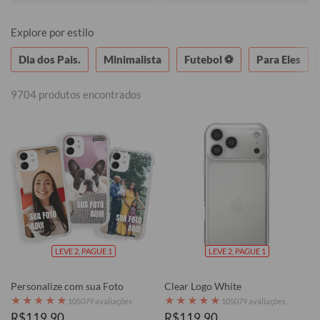
Consulte o regulamento.
Explore por estilo
Dia dos Pais.
Minimalista
Futebol ⚽
Para Eles
9704 produtos encontrados
LEVE 2, PAGUE 1
LEVE 2, PAGUE 1
Personalize com sua Foto
Clear Logo White
★
★
★
★
★
★
★
★
★
★
105079 avaliações
105079 avaliações
R$119,90
R$119,90