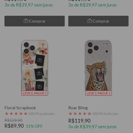
3x de R$39,97 sem juros
3x de R$39,97 sem juros
Comprar
Comprar
LEVE 2, PAGUE 1
LEVE 2, PAGUE 1
Floral Scrapbook
Roar Bling
★
★
★
★
★
★
★
★
★
★
105079 avaliações
105079 avaliações
R$129,90
R$119,90
R$89,90
31% OFF
3x de R$39,97 sem juros