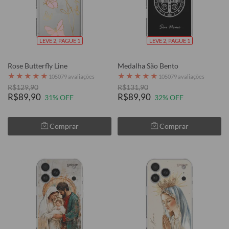
LEVE 2, PAGUE 1
LEVE 2, PAGUE 1
Rose Butterfly Line
Medalha São Bento
★
★
★
★
★
★
★
★
★
★
105079 avaliações
105079 avaliações
R$129,90
R$131,90
R$89,90
R$89,90
31% OFF
32% OFF
Comprar
Comprar