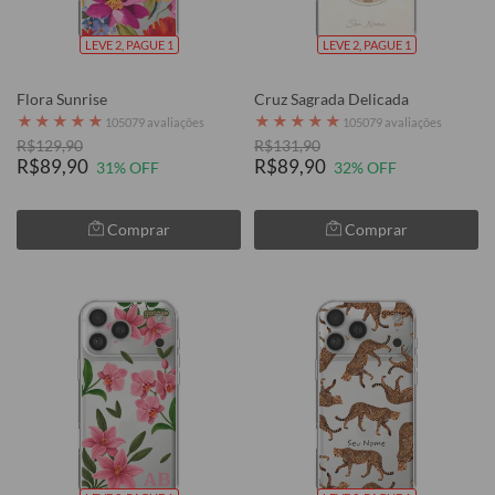
LEVE 2, PAGUE 1
LEVE 2, PAGUE 1
Flora Sunrise
Cruz Sagrada Delicada
★
★
★
★
★
★
★
★
★
★
105079 avaliações
105079 avaliações
R$129,90
R$131,90
R$89,90
R$89,90
31% OFF
32% OFF
Comprar
Comprar