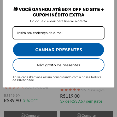
Comprar
Comprar
🎁 VOCÊ GANHOU ATÉ 50% OFF NO SITE +
CUPOM INÉDITO EXTRA
Coloque o email para liberar a oferta
GANHAR PRESENTES
Não gosto de presentes
LEVE 2, PAGUE 1
LEVE 2, PAGUE 1
Ao se cadastrar você estará concordando com a nossa
Política
Safari Glam
Botafogo - Pai e Filho(a)
de Privacidade.
Alvinegros
★
★
★
★
★
105079 avaliações
★
★
★
★
★
105079 avaliações
R$129,90
R$119,00
R$89,90
31% OFF
3x de R$39,67 sem juros
Comprar
Comprar