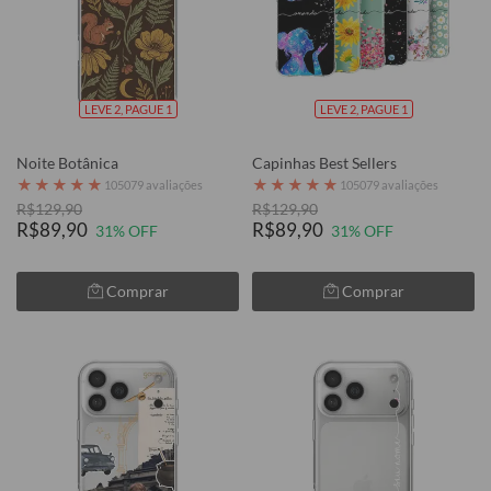
LEVE 2, PAGUE 1
LEVE 2, PAGUE 1
Noite Botânica
Capinhas Best Sellers
★
★
★
★
★
★
★
★
★
★
105079 avaliações
105079 avaliações
R$129,90
R$129,90
R$89,90
R$89,90
31% OFF
31% OFF
Comprar
Comprar