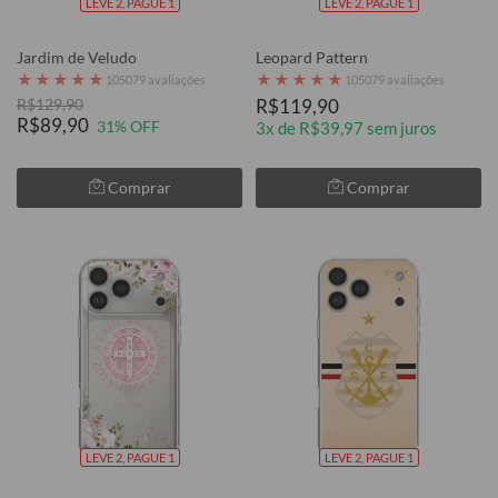
LEVE 2, PAGUE 1
LEVE 2, PAGUE 1
Jardim de Veludo
Leopard Pattern
★
★
★
★
★
★
★
★
★
★
105079 avaliações
105079 avaliações
R$129,90
R$119,90
R$89,90
31% OFF
3x de R$39,97 sem juros
Comprar
Comprar
LEVE 2, PAGUE 1
LEVE 2, PAGUE 1