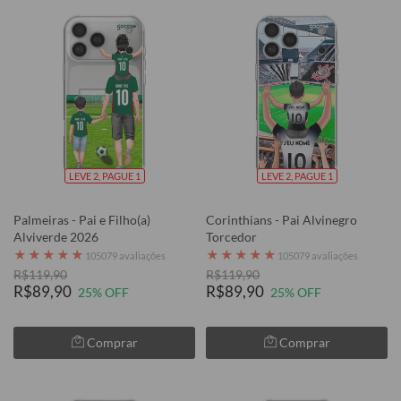
LEVE 2, PAGUE 1
LEVE 2, PAGUE 1
Palmeiras - Pai e Filho(a)
Corinthians - Pai Alvinegro
Alviverde 2026
Torcedor
★
★
★
★
★
★
★
★
★
★
105079 avaliações
105079 avaliações
R$119,90
R$119,90
R$89,90
R$89,90
25% OFF
25% OFF
Comprar
Comprar