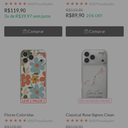
★
★
★
★
★
★
★
★
★
★
105079 avaliações
105079 avaliações
R$119,90
R$119,90
R$89,90
25% OFF
3x de R$39,97 sem juros
Comprar
Comprar
LEVE 2, PAGUE 1
ESCOLHA SEU SIGNO
Flores Coloridas
Classical Rose Signos Clean
★
★
★
★
★
★
★
★
★
★
105079 avaliações
105079 avaliações
R$129,90
R$129,90