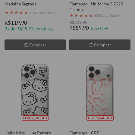
Medalha Sagrada
Flamengo - Uniforme 3 2025
Escudo
★
★
★
★
★
105079 avaliações
★
★
★
★
★
105079 avaliações
R$119,90
R$119,90
R$89,90
25% OFF
3x de R$39,97 sem juros
Comprar
Comprar
LEVE 2, PAGUE 1
LEVE 2, PAGUE 1
Hello Kitty - Line Pattern
Flamengo - CRF