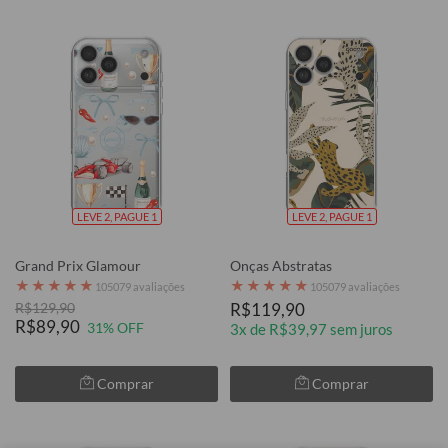
LEVE 2, PAGUE 1
LEVE 2, PAGUE 1
Grand Prix Glamour
Onças Abstratas
★
★
★
★
★
★
★
★
★
★
105079 avaliações
105079 avaliações
R$129,90
R$119,90
R$89,90
31% OFF
3x de R$39,97 sem juros
Comprar
Comprar