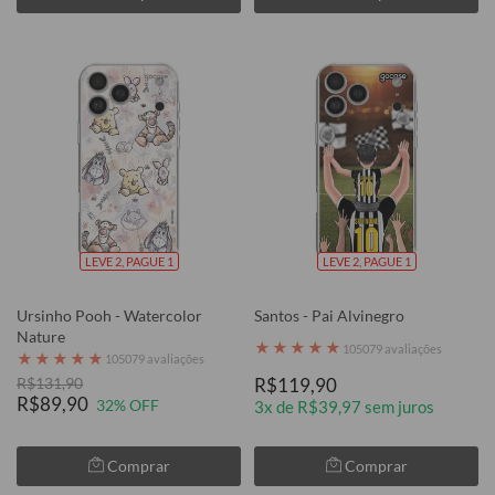
LEVE 2, PAGUE 1
LEVE 2, PAGUE 1
Ursinho Pooh - Watercolor
Santos - Pai Alvinegro
Nature
★
★
★
★
★
105079 avaliações
★
★
★
★
★
105079 avaliações
R$131,90
R$119,90
R$89,90
32% OFF
3x de R$39,97 sem juros
Comprar
Comprar