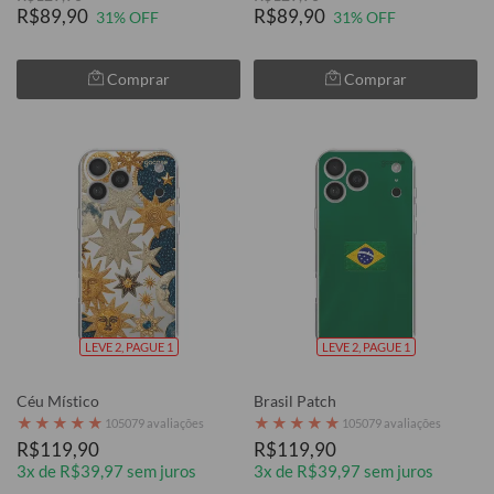
R$89,90
R$89,90
31% OFF
31% OFF
Comprar
Comprar
LEVE 2, PAGUE 1
LEVE 2, PAGUE 1
Céu Místico
Brasil Patch
★
★
★
★
★
★
★
★
★
★
105079 avaliações
105079 avaliações
R$119,90
R$119,90
3x de R$39,97 sem juros
3x de R$39,97 sem juros