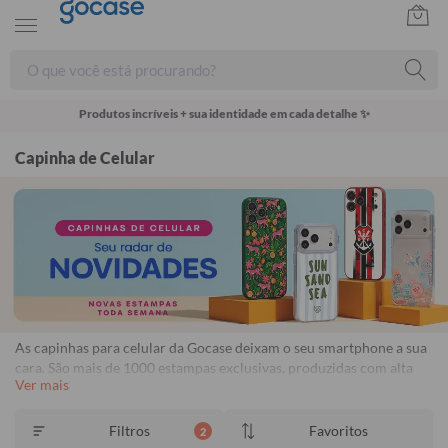
Produtos incríveis + sua identidade em cada detalhe ✨
Capinha de Celular
As capinhas para celular da Gocase deixam o seu smartphone a sua
cara. São mais de 1000 estampas exclusivas, produzidas com alta
Ver mais
qualidade de impressão, garantindo cores vivas e completa
aderência. Com material qualificado, protegem o seu smartphone
contra impactos, arranhões e sujeira ocasionados no cotidiano.
Filtros
Favoritos
2
Frete Grátis Disponível. Garantia de 1 ano contra descascamento.