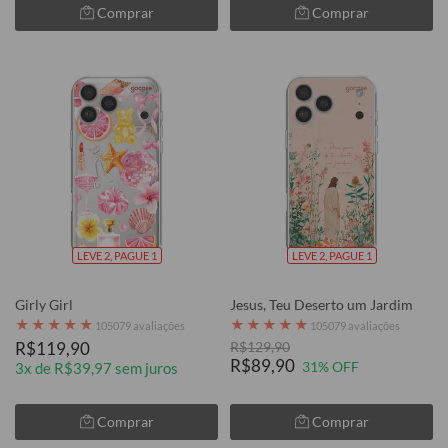
Comprar
Comprar
LEVE 2, PAGUE 1
LEVE 2, PAGUE 1
Girly Girl
Jesus, Teu Deserto um Jardim
★
★
★
★
★
★
★
★
★
★
105079 avaliações
105079 avaliações
R$119,90
R$129,90
R$89,90
31% OFF
3x de R$39,97 sem juros
Comprar
Comprar