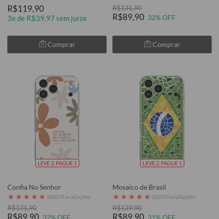
R$119,90
R$131,90
R$89,90
32% OFF
3x de R$39,97 sem juros
Comprar
Comprar
LEVE 2, PAGUE 1
LEVE 2, PAGUE 1
Confia No Senhor
Mosaico de Brasil
★
★
★
★
★
★
★
★
★
★
105079 avaliações
105079 avaliações
R$131,90
R$129,90
R$89,90
R$89,90
32% OFF
31% OFF