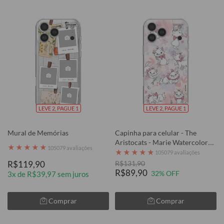
LEVE 2, PAGUE 1
LEVE 2, PAGUE 1
Mural de Memórias
Capinha para celular - The
Aristocats - Marie Watercolor
★
★
★
★
★
105079 avaliações
Nature
★
★
★
★
★
105079 avaliações
R$119,90
R$131,90
R$89,90
32% OFF
3x de R$39,97 sem juros
Comprar
Comprar