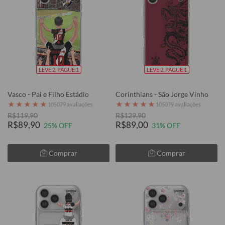
LEVE 2, PAGUE 1
LEVE 2, PAGUE 1
Vasco - Pai e Filho Estádio
Corinthians - São Jorge Vinho
★
★
★
★
★
★
★
★
★
★
105079 avaliações
105079 avaliações
R$119,90
R$129,90
R$89,90
R$89,00
25% OFF
31% OFF
Comprar
Comprar