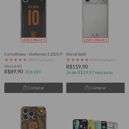
LEVE 2, PAGUE 1
LEVE 2, PAGUE 1
Corinthians - Uniforme 3 2025 P
Inicial Sutil
★
★
★
★
★
★
★
★
★
★
105079 avaliações
105079 avaliações
R$119,90
R$119,90
R$89,90
25% OFF
3x de R$39,97 sem juros
Comprar
Comprar