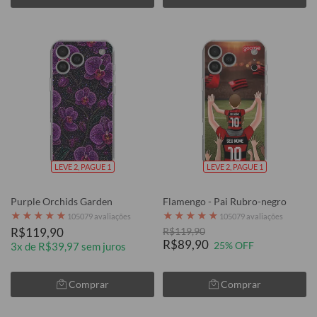
LEVE 2, PAGUE 1
LEVE 2, PAGUE 1
Purple Orchids Garden
Flamengo - Pai Rubro-negro
★
★
★
★
★
★
★
★
★
★
105079 avaliações
105079 avaliações
R$119,90
R$119,90
R$89,90
25% OFF
3x de R$39,97 sem juros
Comprar
Comprar