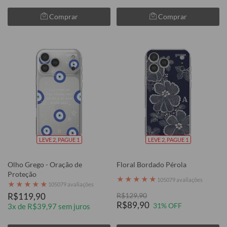
Comprar
Comprar
LEVE 2, PAGUE 1
LEVE 2, PAGUE 1
Olho Grego - Oração de
Floral Bordado Pérola
Proteção
★
★
★
★
★
105079 avaliações
★
★
★
★
★
105079 avaliações
R$119,90
R$129,90
R$89,90
31% OFF
3x de R$39,97 sem juros