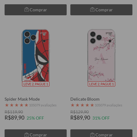
Comprar
Comprar
LEVE 2, PAGUE 1
LEVE 2, PAGUE 1
Spider Mask Mode
Delicate Bloom
★
★
★
★
★
★
★
★
★
★
105079 avaliações
105079 avaliações
R$119,90
R$129,90
R$89,90
R$89,90
25% OFF
31% OFF
Comprar
Comprar