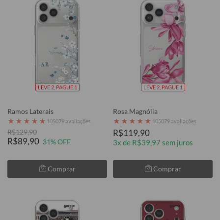
LEVE 2, PAGUE 1
LEVE 2, PAGUE 1
Ramos Laterais
Rosa Magnólia
★
★
★
★
★
★
★
★
★
★
105079 avaliações
105079 avaliações
R$129,90
R$119,90
R$89,90
31% OFF
3x de R$39,97 sem juros
Comprar
Comprar