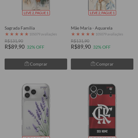
LEVE 2, PAGUE 1
LEVE 2, PAGUE 1
Sagrada Família
Mãe Maria - Aquarela
★
★
★
★
★
★
★
★
★
★
105079 avaliações
105079 avaliações
R$131,90
R$131,90
R$89,90
R$89,90
32% OFF
32% OFF
Comprar
Comprar