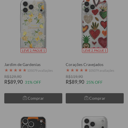
LEVE 2, PAGUE 1
LEVE 2, PAGUE 1
Jardim de Gardenias
Corações Cravejados
★
★
★
★
★
★
★
★
★
★
105079 avaliações
105079 avaliações
R$129,90
R$119,90
R$89,90
R$89,90
31% OFF
25% OFF
Comprar
Comprar