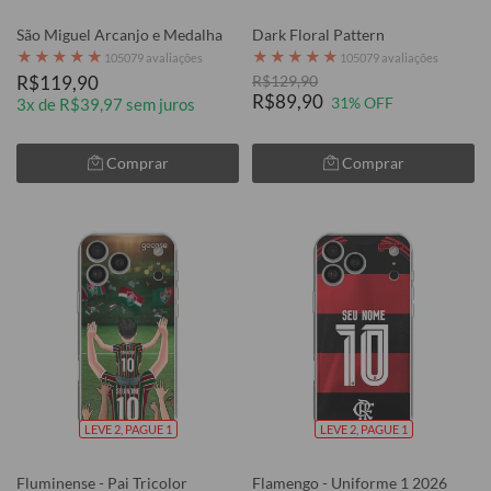
São Miguel Arcanjo e Medalha
Dark Floral Pattern
★
★
★
★
★
★
★
★
★
★
105079 avaliações
105079 avaliações
R$119,90
R$129,90
R$89,90
31% OFF
3x de R$39,97 sem juros
Comprar
Comprar
LEVE 2, PAGUE 1
LEVE 2, PAGUE 1
Fluminense - Pai Tricolor
Flamengo - Uniforme 1 2026