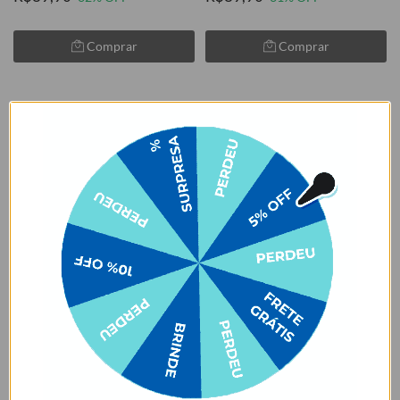
Comprar
Comprar
LEVE 2, PAGUE 1
LEVE 2, PAGUE 1
Lineart Watercolor Flowers
Cruzeiro - Pai Celeste
★
★
★
★
★
★
★
★
★
★
105079 avaliações
105079 avaliações
R$129,90
R$119,00
R$89,90
31% OFF
3x de R$39,67 sem juros