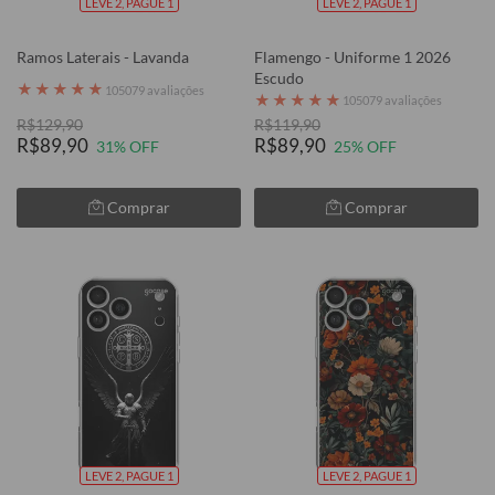
LEVE 2, PAGUE 1
LEVE 2, PAGUE 1
Ramos Laterais - Lavanda
Flamengo - Uniforme 1 2026
Escudo
★
★
★
★
★
105079 avaliações
★
★
★
★
★
105079 avaliações
R$129,90
R$119,90
R$89,90
R$89,90
31% OFF
25% OFF
Comprar
Comprar
LEVE 2, PAGUE 1
LEVE 2, PAGUE 1