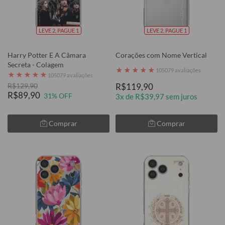
LEVE 2, PAGUE 1
LEVE 2, PAGUE 1
Harry Potter E A Câmara
Corações com Nome Vertical
Secreta - Colagem
★
★
★
★
★
105079 avaliações
★
★
★
★
★
105079 avaliações
R$129,90
R$119,90
R$89,90
31% OFF
3x de R$39,97 sem juros
Comprar
Comprar