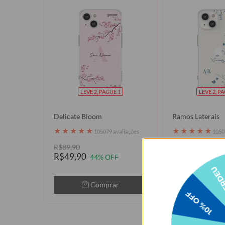
LEVE 2, PAGUE 1
LEVE 2, P
Delicate Bloom
Ramos Laterais
★
★
★
★
★
★
★
★
★
★
105079 avaliações
1050
R$89,90
R$89,90
R$49,90
R$49,90
44% OFF
44% 
Comprar
Com