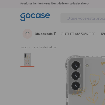
Produtos incríveis + sua identidade em cada detalhe ✨
Dia dos pais 👔
OUTLET até 50% OFF
Té
Início
Capinha de Celular