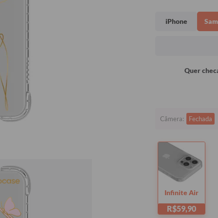
iPhone
Sam
Quer checa
Câmera:
Fechada
Infinite Air
R$59,90