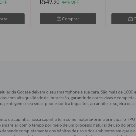
R$49,90
OFF
44% OFF
prar
Comprar
elular da Gocase deixam o seu smartphone a sua cara. São mais de 1000
idas com alta qualidade de impressão, garantindo cores vivas e completa
do, protegem o seu smartphone contra impactos, arranhões e sujeira oca
nto da capinha, nossa capinha tem como matéria-prima principal o TPU 
e amarelar com o tempo por meio de um processo natural de uso do produ
 depende completamente dos hábitos de uso e dos ambientes em que a c