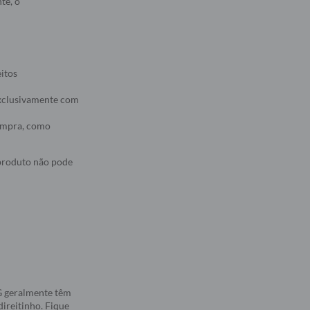
te, o
eitos
 exclusivamente com
compra, como
 produto não pode
5G geralmente têm
direitinho. Fique