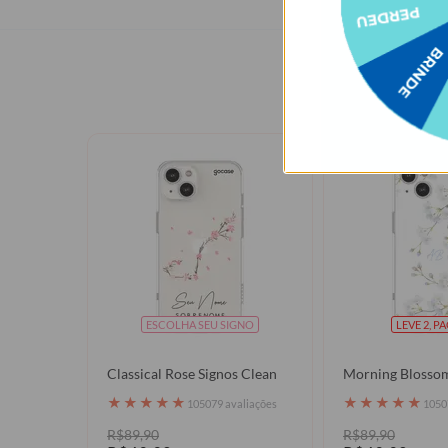
Quem
ESCOLHA SEU SIGNO
LEVE 2, P
Classical Rose Signos Clean
Morning Blosso
★
★
★
★
★
★
★
★
★
★
105079 avaliações
1050
R$89,90
R$89,90