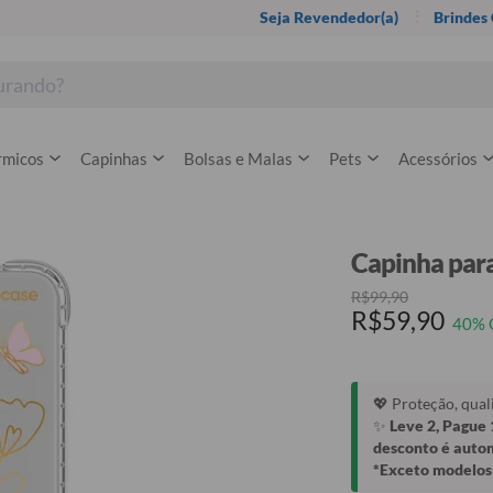
Seja Revendedor(a)
Brindes
rmicos
Capinhas
Bolsas e Malas
Pets
Acessórios
Capinha para
R$99,90
R$59,90
40% 
💖 Proteção, qua
✨
Leve 2, Pague 
desconto é auto
*Exceto modelos 