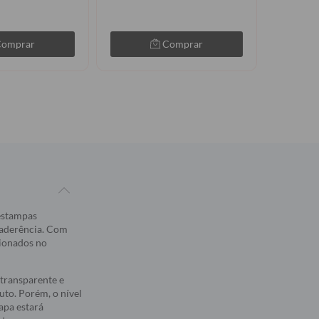
R$49,9
Comprar
Comprar
 estampas
 aderência. Com
sionados no
transparente e
to. Porém, o nível
apa estará