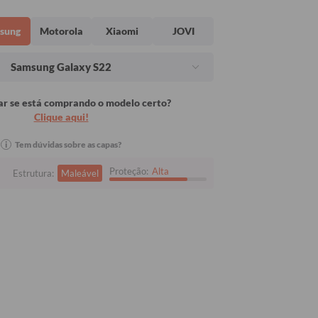
sung
Motorola
Xiaomi
JOVI
Samsung Galaxy S22
r se está comprando o modelo certo?
Clique aqui!
i
Tem dúvidas sobre as capas?
Proteção:
Alta
Estrutura:
Maleável