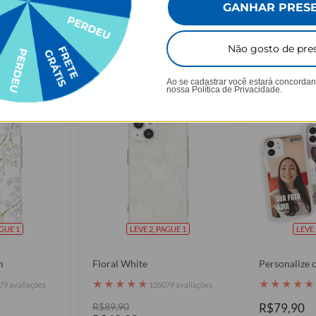
GANHAR PRES
Não gosto de pre
 viu os produtos que você viu, tamb
Ao se cadastrar você estará concorda
nossa
Política de Privacidade.
AGUE 1
LEVE 2, PAGUE 1
LEVE 
m
Floral White
Personalize 
★
★
★
★
★
★
★
★
★
★
79 avaliações
105079 avaliações
R$89,90
R$79,90