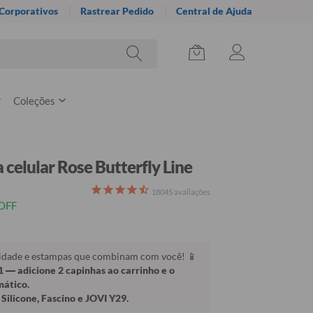
 Corporativos
Rastrear Pedido
Central de Ajuda
Coleções
 celular Rose Butterfly Line
18045
avaliações
OFF
lidade e estampas que combinam com você! 📱
1
— adicione 2 capinhas ao carrinho e o
mático.
Silicone, Fascino e JOVI Y29.