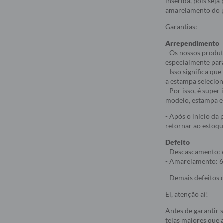
inserida, pois sej
amarelamento do p
Garantias:
Arrependimento
- Os nossos produt
especialmente par
- Isso significa q
a estampa selecio
- Por isso, é supe
modelo, estampa e 
- Após o início da
retornar ao estoqu
Defeito
- Descascamento: 
- Amarelamento: 6
- Demais defeitos d
Ei, atenção aí!
Antes de garantir 
telas maiores que a