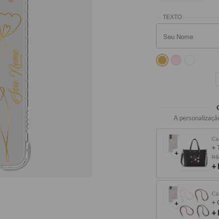
Seu Nome
A personalização
Ca
+ 
+
R$
+
Ca
+ 
+
+