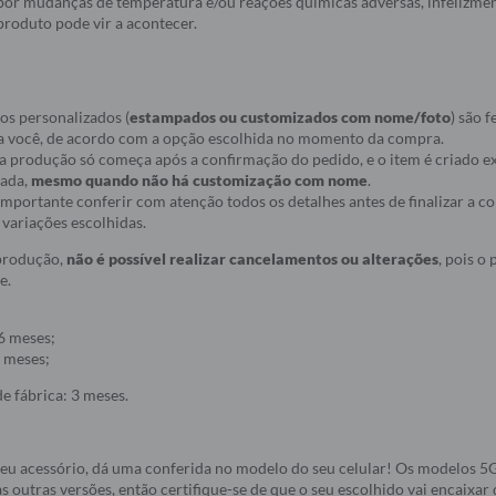
a por mudanças de temperatura e/ou reações químicas adversas, infelizmen
roduto pode vir a acontecer.
os personalizados (
estampados ou customizados com nome/foto
) são f
a você, de acordo com a opção escolhida no momento da compra.
ue a produção só começa após a confirmação do pedido, e o item é criado
nada,
mesmo quando não há customização com nome
.
r importante conferir com atenção todos os detalhes antes de finalizar a 
variações escolhidas.
 produção,
não é possível realizar cancelamentos ou alterações
, pois o
e.
6 meses;
 meses;
e fábrica: 3 meses.
seu acessório, dá uma conferida no modelo do seu celular! Os modelos 
s outras versões, então certifique-se de que o seu escolhido vai encaixar 