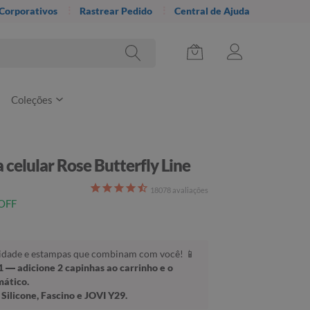
 Corporativos
Rastrear Pedido
Central de Ajuda
Coleções
 celular Rose Butterfly Line
18078
avaliações
OFF
lidade e estampas que combinam com você! 📱
1
— adicione 2 capinhas ao carrinho e o
mático.
Silicone, Fascino e JOVI Y29.