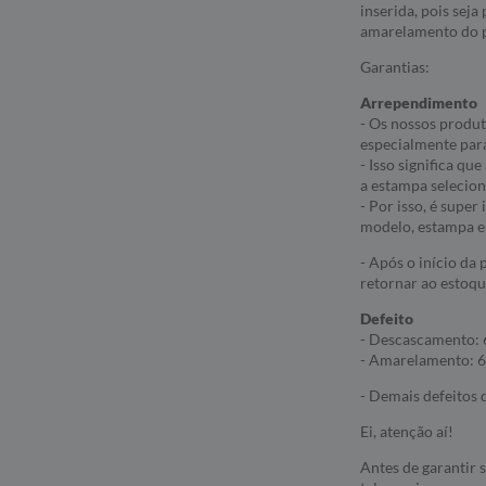
inserida, pois sej
amarelamento do p
Garantias:
Arrependimento
- Os nossos produt
especialmente par
- Isso significa q
a estampa selecio
- Por isso, é supe
modelo, estampa e 
- Após o início da
retornar ao estoqu
Defeito
- Descascamento: 
- Amarelamento: 6
- Demais defeitos d
Ei, atenção aí!
Antes de garantir 