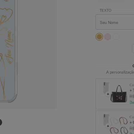
Seu Nome
A personalização
Ca
+ 
+
R$
3x
Ca
+ 
+
R$