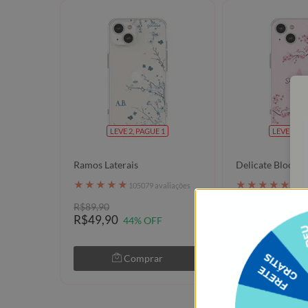
LEVE 2, PAGUE 1
LEVE 2, P
Ramos Laterais
Delicate Bloom
★
★
★
★
★
★
★
★
★
★
105079 avaliações
1050
R$89,90
R$89,90
R$49,90
R$49,90
44% OFF
44% 
Comprar
Com