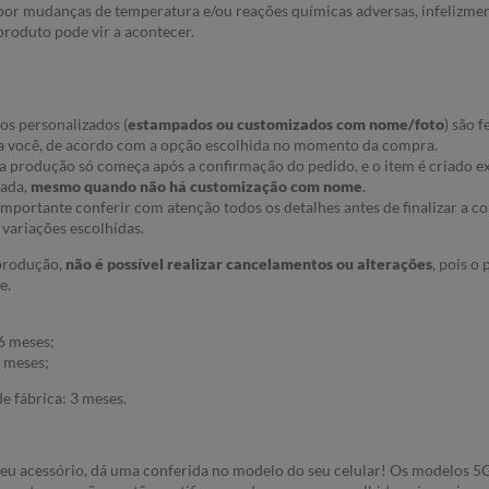
a por mudanças de temperatura e/ou reações químicas adversas, infelizmen
roduto pode vir a acontecer.
os personalizados (
estampados ou customizados com nome/foto
) são f
a você, de acordo com a opção escolhida no momento da compra.
ue a produção só começa após a confirmação do pedido, e o item é criado
nada,
mesmo quando não há customização com nome
.
r importante conferir com atenção todos os detalhes antes de finalizar a 
variações escolhidas.
 produção,
não é possível realizar cancelamentos ou alterações
, pois o
e.
6 meses;
 meses;
e fábrica: 3 meses.
seu acessório, dá uma conferida no modelo do seu celular! Os modelos 