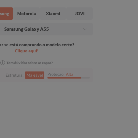
sung
Motorola
Xiaomi
JOVI
Samsung Galaxy A55
r se está comprando o modelo certo?
Clique aqui!
i
Tem dúvidas sobre as capas?
Proteção:
Alta
Estrutura:
Maleável