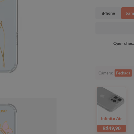
iPhone
Sam
Quer checa
Câmera:
Fechada
Infinite Air
R$49,90