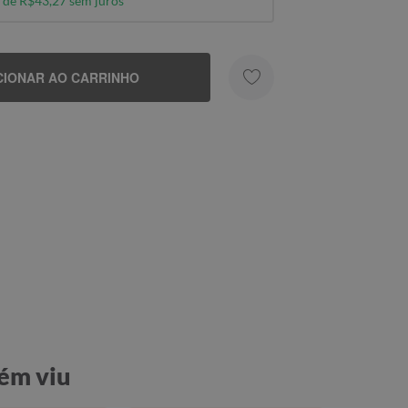
 de R$43,27 sem juros
CIONAR AO CARRINHO
ém viu