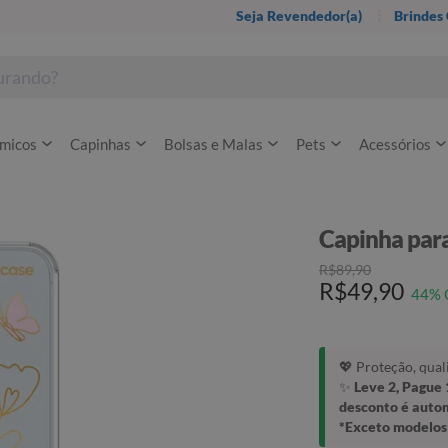
Seja Revendedor(a)
Brindes
rmicos
Capinhas
Bolsas e Malas
Pets
Acessórios
Capinha para
R$89,90
R$49,90
44% 
💖 Proteção, qua
✨
Leve 2, Pague 
desconto é auto
*Exceto modelos 