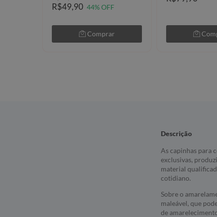
R$49,90
44% OFF
Comprar
Com
Descrição
As capinhas para c
exclusivas, produz
material qualifica
cotidiano.
Sobre o amarelame
maleável, que pod
de amarelecimento