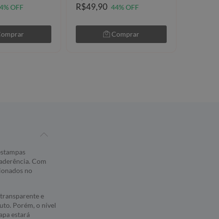
R$49,90
R$49,9
4% OFF
44% OFF
Comprar
Comprar
 estampas
 aderência. Com
sionados no
transparente e
to. Porém, o nível
apa estará