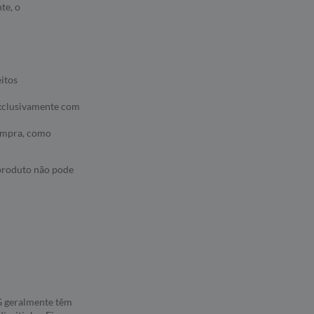
te, o
eitos
 exclusivamente com
compra, como
 produto não pode
5G geralmente têm