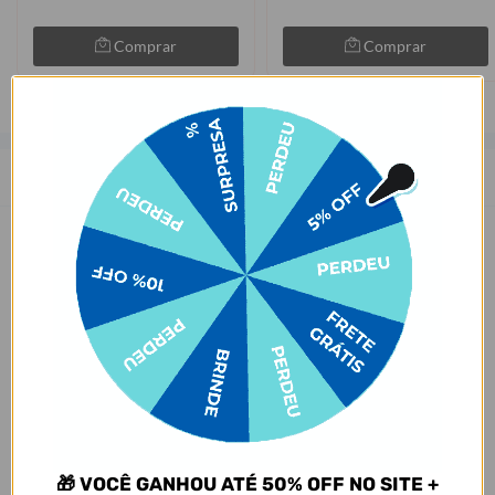
Comprar
Comprar
Descrição
As capinhas para celular da Gocase deixam o seu smartphone a sua
cara. São mais de 1000 estampas exclusivas, produzidas com alta
qualidade de impressão, garantindo cores vivas e completa
aderência. Com material qualificado, protegem o seu smartphone
contra impactos, arranhões e sujeira ocasionados no cotidiano.
Sobre o amarelamento da capinha, nossa capinha tem como
matéria-prima principal o TPU transparente e maleável, que pode
amarelar com o tempo por meio de um processo natural de uso do
produto. Porém, o nível de amarelecimento depende
completamente dos hábitos de uso e dos ambientes em que a capa
estará inserida, pois seja por mudanças de temperatura e/ou
🎁 VOCÊ GANHOU ATÉ 50% OFF NO SITE +
reações químicas adversas, infelizmente, o amarelamento do