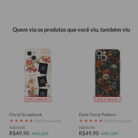
Quem viu os produtos que você viu, também viu
LEVE 2, PAGUE 1
LEVE 2, PAGUE 1
Floral Scrapbook
Dark Floral Pattern
★
★
★
★
★
★
★
★
★
★
105079 avaliações
105079 avaliações
R$89,90
R$89,90
R$49,90
R$49,90
44% OFF
44% OFF