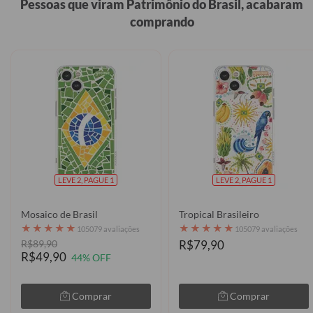
Pessoas que viram Patrimônio do Brasil, acabaram
comprando
LEVE 2, PAGUE 1
LEVE 2, PAGUE 1
Mosaico de Brasil
Tropical Brasileiro
★
★
★
★
★
★
★
★
★
★
105079 avaliações
105079 avaliações
R$89,90
R$79,90
R$49,90
44% OFF
Comprar
Comprar