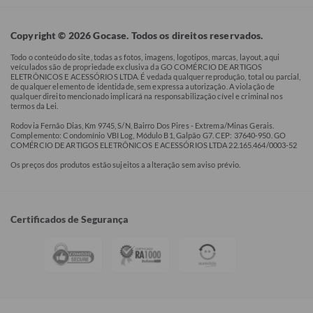
Copyright © 2026 Gocase. Todos os direitos reservados.
Todo o conteúdo do site, todas as fotos, imagens, logotipos, marcas, layout, aqui
veículados são de propriedade exclusiva da GO COMÉRCIO DE ARTIGOS
ELETRÔNICOS E ACESSÓRIOS LTDA. É vedada qualquer reprodução, total ou parcial,
de qualquer elemento de identidade, sem expressa autorização. A violação de
qualquer direito mencionado implicará na responsabilização cível e criminal nos
termos da Lei.
Rodovia Fernão Dias, Km 9745, S/N, Bairro Dos Pires - Extrema/Minas Gerais.
Complemento: Condomínio VBI Log, Módulo B1, Galpão G7. CEP: 37640-950. GO
COMÉRCIO DE ARTIGOS ELETRÔNICOS E ACESSÓRIOS LTDA 22.165.464/0003-52
Os preços dos produtos estão sujeitos a alteração sem aviso prévio.
Certificados de Segurança