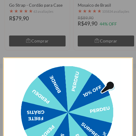
Go Strap - Cordão para Case
Mosaico de Brasil
★
★
★
★
★
★
★
★
★
★
63 avaliações
105834 avaliações
R$79,90
R$89,90
R$49,90
44% OFF
Comprar
Comprar
Descrição
As capinhas para celular da Gocase deixam o seu smartphone a sua
cara. São mais de 1000 estampas exclusivas, produzidas com alta
qualidade de impressão, garantindo cores vivas e completa
aderência. Com material qualificado, protegem o seu smartphone
contra impactos, arranhões e sujeira ocasionados no cotidiano.
Sobre o amarelamento da capinha, nossa capinha tem como
matéria-prima principal o TPU transparente e maleável, que pode