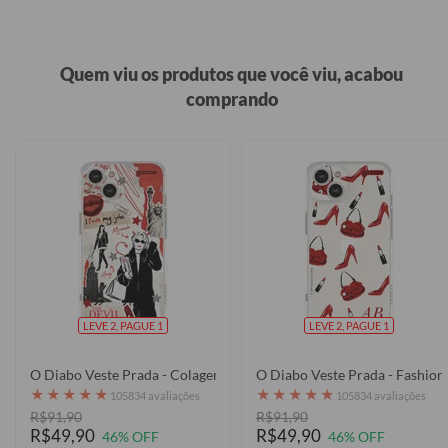
Quem viu os produtos que você viu, acabou
comprando
LEVE 2, PAGUE 1
LEVE 2, PAGUE 1
O Diabo Veste Prada - Colagem
O Diabo Veste Prada - Fashion
★
★
★
★
★
★
★
★
★
★
105834 avaliações
105834 avaliações
R$91,90
R$91,90
R$49,90
R$49,90
46% OFF
46% OFF