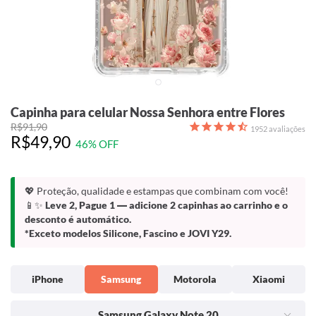
Capinha para celular Nossa Senhora entre Flores
R$91,90
1952
avaliações
R$49,90
46% OFF
💖 Proteção, qualidade e estampas que combinam com você!
📱✨
Leve 2, Pague 1
— adicione 2 capinhas ao carrinho e o
desconto é automático.
*Exceto modelos Silicone, Fascino e JOVI Y29.
iPhone
Samsung
Motorola
Xiaomi
Samsung Galaxy Note 20