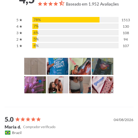
Baseado em 1.952 Avaliações
78%
5 ★
1513
7%
4 ★
130
6%
3 ★
108
5%
2 ★
94
4%
1 ★
107
04/08/2026
Maria d.
Brazil