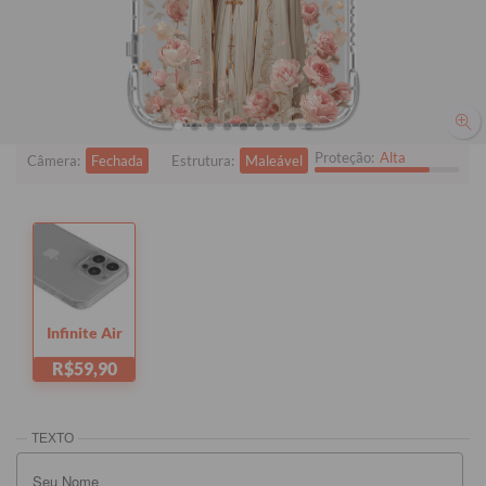
Quer checar se está comprando o modelo certo?
Clique aqui!
i
Tem dúvidas sobre as capas?
Proteção:
Alta
Câmera:
Fechada
Estrutura:
Maleável
Infinite Air
R$59,90