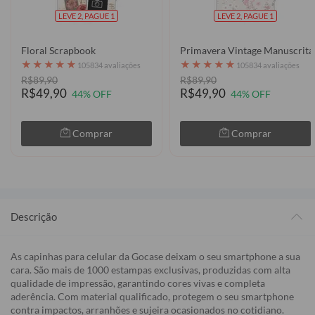
LEVE 2, PAGUE 1
LEVE 2, PAGUE 1
Floral Scrapbook
Primavera Vintage Manuscrita
★
★
★
★
★
★
★
★
★
★
105834 avaliações
105834 avaliações
R$89,90
R$89,90
R$49,90
R$49,90
44% OFF
44% OFF
Comprar
Comprar
Descrição
As capinhas para celular da Gocase deixam o seu smartphone a sua
cara. São mais de 1000 estampas exclusivas, produzidas com alta
qualidade de impressão, garantindo cores vivas e completa
aderência. Com material qualificado, protegem o seu smartphone
contra impactos, arranhões e sujeira ocasionados no cotidiano.