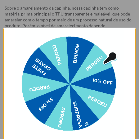
Sobre o amarelamento da capinha, nossa capinha tem como
matéria-prima principal o TPU transparente e maleável, que pode
amarelar com o tempo por meio de um processo natural de uso do
produto. Porém, o nível de amarelecimento depende
completamente dos hábitos de uso e dos ambientes em que a capa
estará inserida, pois seja por mudanças de temperatura e/ou
reações químicas adversas, infelizmente, o amarelamento do
produto pode vir a acontecer.
Garantias:
Arrependimento
- Os nossos produtos personalizados (
estampados ou
customizados com nome/foto
) são feitos especialmente para você,
de acordo com a opção escolhida no momento da compra.
- Isso significa que a produção só começa após a confirmação do
pedido, e o item é criado exclusivamente com a estampa
selecionada,
mesmo quando não há customização com nome
.
- Por isso, é super importante conferir com atenção todos os
detalhes antes de finalizar a compra, como modelo, estampa e
variações escolhidas.
- Após o início da produção,
não é possível realizar
cancelamentos ou alterações
, pois o produto não pode retornar