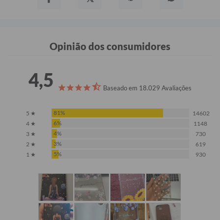
Opinião dos consumidores
4,5
Baseado em 18.029 Avaliações
81%
5 ★
14602
6%
4 ★
1148
4%
3 ★
730
3%
2 ★
619
5%
1 ★
930