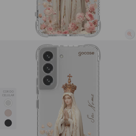
Capinha para celular Nossa Senhora entre Flores
R$101,90
18029
avaliações
R$59,90
41% OFF
💖 Proteção, qualidade e estampas que combinam com você!
📱✨
Leve 2, Pague 1
— adicione 2 capinhas ao carrinho e o
COR DO
desconto é automático.
CELULAR
Seu Nome
*Exceto modelos Silicone, Fascino e JOVI Y29.
iPhone
Samsung
Motorola
Xiaomi
Samsung Galaxy S22