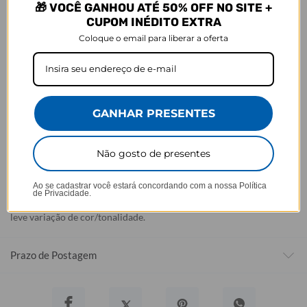
🎁 VOCÊ GANHOU ATÉ 50% OFF NO SITE +
ao estoque.
CUPOM INÉDITO EXTRA
Defeito
Coloque o email para liberar a oferta
- Descascamento: 6 meses;
- Amarelamento: 6 meses;
- Demais defeitos de fábrica: 3 meses.
Ei, atenção aí!
GANHAR PRESENTES
Antes de garantir seu acessório, dá uma conferida no modelo do
seu celular! Os modelos 5G geralmente têm telas maiores que as
Não gosto de presentes
outras versões, então certifique-se de que o seu escolhido vai
encaixar direitinho. Fique de olho e escolha certinho para tudo
combinar com seu smartphone! 😎📱
Ao se cadastrar você estará concordando com a nossa
Política
de Privacidade.
*Imagens meramente ilustrativas, o produto final pode sofrer uma
leve variação de cor/tonalidade.
Prazo de Postagem