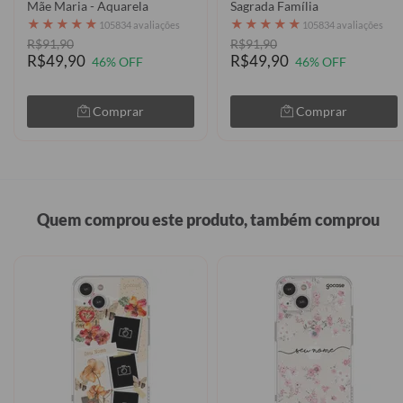
Mãe Maria - Aquarela
Sagrada Família
★
★
★
★
★
★
★
★
★
★
105834 avaliações
105834 avaliações
R$91,90
R$91,90
R$49,90
R$49,90
46% OFF
46% OFF
Comprar
Comprar
Quem comprou este produto, também comprou