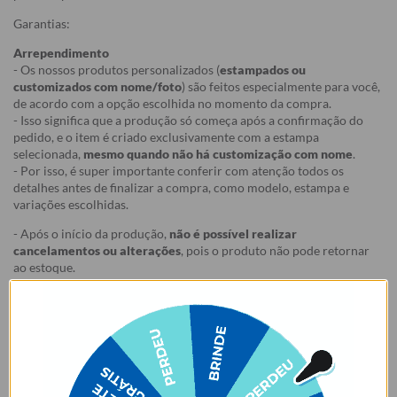
Garantias:
Arrependimento
- Os nossos produtos personalizados (
estampados ou
customizados com nome/foto
) são feitos especialmente para você,
de acordo com a opção escolhida no momento da compra.
- Isso significa que a produção só começa após a confirmação do
pedido, e o item é criado exclusivamente com a estampa
selecionada,
mesmo quando não há customização com nome
.
- Por isso, é super importante conferir com atenção todos os
detalhes antes de finalizar a compra, como modelo, estampa e
variações escolhidas.
- Após o início da produção,
não é possível realizar
cancelamentos ou alterações
, pois o produto não pode retornar
ao estoque.
Defeito
- Descascamento: 6 meses;
- Amarelamento: 6 meses;
- Demais defeitos de fábrica: 3 meses.
Ei, atenção aí!