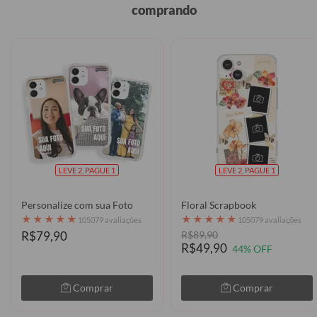
comprando
LEVE 2, PAGUE 1
LEVE 2, PAGUE 1
Personalize com sua Foto
Floral Scrapbook
★
★
★
★
★
★
★
★
★
★
105079 avaliações
105079 avaliações
R$79,90
R$89,90
R$49,90
44% OFF
Comprar
Comprar