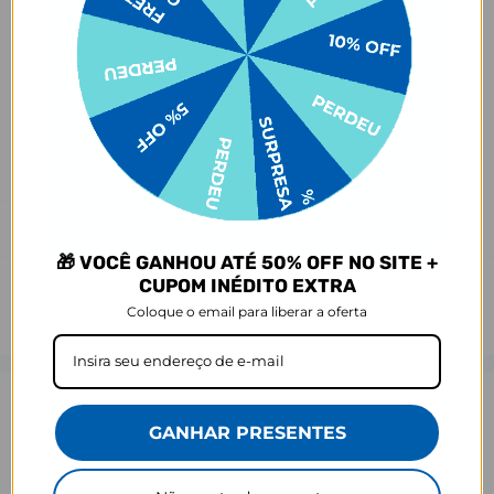
Antes de garantir seu acessório, dá uma conferida no modelo do
seu celular! Os modelos 5G geralmente têm telas maiores que as
outras versões, então certifique-se de que o seu escolhido vai
encaixar direitinho. Fique de olho e escolha certinho para tudo
combinar com seu smartphone! 😎📱
*Imagens meramente ilustrativas, o produto final pode sofrer uma
leve variação de cor/tonalidade.
Prazo de Postagem
🎁 VOCÊ GANHOU ATÉ 50% OFF NO SITE +
CUPOM INÉDITO EXTRA
Coloque o email para liberar a oferta
Opinião dos consumidores
GANHAR PRESENTES
4,5