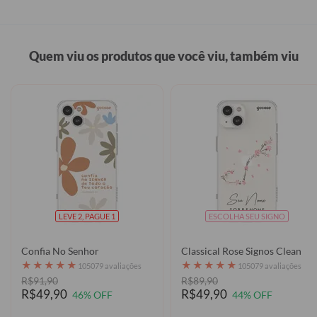
Quem viu os produtos que você viu, também viu
LEVE 2, PAGUE 1
ESCOLHA SEU SIGNO
Confia No Senhor
Classical Rose Signos Clean
★
★
★
★
★
★
★
★
★
★
105079 avaliações
105079 avaliações
R$91,90
R$89,90
R$49,90
R$49,90
46% OFF
44% OFF