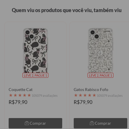
Quem viu os produtos que você viu, também viu
LEVE 2, PAGUE 1
LEVE 2, PAGUE 1
Coquette Cat
Gatos Rabisco Fofo
★
★
★
★
★
★
★
★
★
★
105079 avaliações
105079 avaliações
R$79,90
R$79,90
Comprar
Comprar