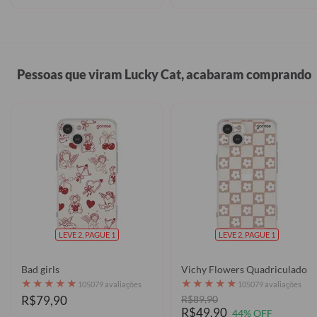
Pessoas que viram Lucky Cat, acabaram comprando
LEVE 2, PAGUE 1
LEVE 2, PAGUE 1
Bad girls
Vichy Flowers Quadriculado
★
★
★
★
★
★
★
★
★
★
105079 avaliações
105079 avaliações
R$79,90
R$89,90
R$49,90
44% OFF