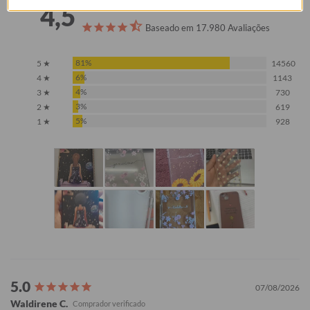
4,5
Baseado em 17.980 Avaliações
81%
5 ★
14560
6%
4 ★
1143
4%
3 ★
730
3%
2 ★
619
5%
1 ★
928
07/08/2026
Waldirene C.