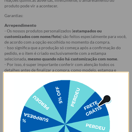
reações químicas adversas, infelizmente, o amarelamento do
produto pode vir a acontecer.
Garantias:
Arrependimento
- Os nossos produtos personalizados (
estampados ou
customizados com nome/foto
) são feitos especialmente para você,
de acordo com a opção escolhida no momento da compra.
- Isso significa que a produção só começa após a confirmação do
pedido, e o item é criado exclusivamente com a estampa
selecionada,
mesmo quando não há customização com nome
.
- Por isso, é super importante conferir com atenção todos os
detalhes antes de finalizar a compra, como modelo, estampa e
variações escolhidas.
- Após o início da produção,
não é possível realizar
cancelamentos ou alterações
, pois o produto não pode retornar
ao estoque.
Defeito
- Descascamento: 6 meses;
- Amarelamento: 6 meses;
- Demais defeitos de fábrica: 3 meses.