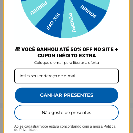
Ei, atenção aí!
Antes de garantir seu acessório, dá uma conferida no modelo do
seu celular! Os modelos 5G geralmente têm telas maiores que as
outras versões, então certifique-se de que o seu escolhido vai
encaixar direitinho. Fique de olho e escolha certinho para tudo
combinar com seu smartphone! 😎📱
*Imagens meramente ilustrativas, o produto final pode sofrer uma
🎁 VOCÊ GANHOU ATÉ 50% OFF NO SITE +
leve variação de cor/tonalidade.
CUPOM INÉDITO EXTRA
Coloque o email para liberar a oferta
Prazo de Postagem
GANHAR PRESENTES
Não gosto de presentes
Opinião dos consumidores
Ao se cadastrar você estará concordando com a nossa
Política
de Privacidade.