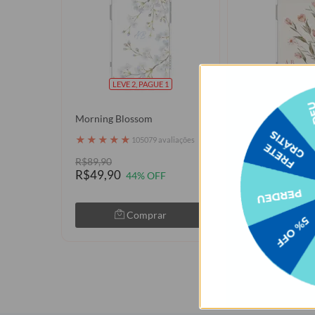
LEVE 2, PAGUE 1
LEVE 2, P
Morning Blossom
Ramos Laterais T
★
★
★
★
★
★
★
★
★
★
105079 avaliações
1050
R$89,90
R$89,90
R$49,90
R$49,90
44% OFF
44% 
Comprar
Com