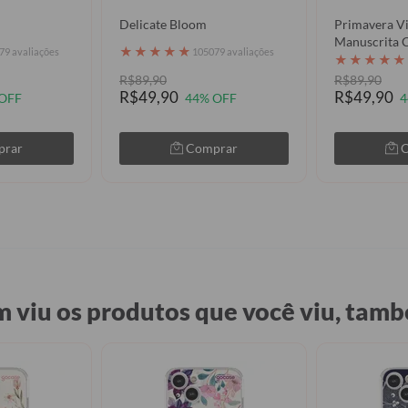
Delicate Bloom
Primavera V
Manuscrita 
★
★
★
★
★
79 avaliações
105079 avaliações
★
★
★
★
★
R$89,90
R$89,90
R$49,90
R$49,90
OFF
44% OFF
4
prar
Comprar
 viu os produtos que você viu, tamb