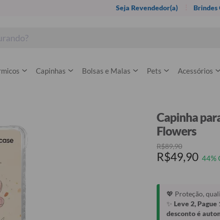
Seja Revendedor(a)
Brindes
rmicos
Capinhas
Bolsas e Malas
Pets
Acessórios
Capinha para
Flowers
R$89,90
R$49,90
44% 
💖 Proteção, qua
✨
Leve 2, Pague 
desconto é auto