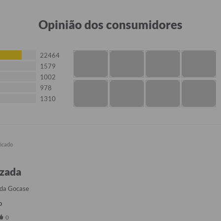
Opinião dos consumidores
22464
1579
1002
978
1310
izada
 da Gocase
o
0