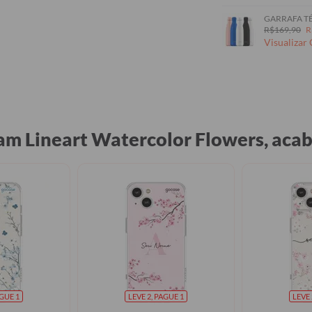
GARRAFA TÉ
R$169,90
R
Visualizar
ram Lineart Watercolor Flowers, ac
AGUE 1
LEVE 2, PAGUE 1
LEVE 