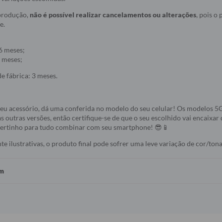
 produção,
não é possível realizar cancelamentos ou alterações
, pois o
e.
6 meses;
 meses;
e fábrica: 3 meses.
seu acessório, dá uma conferida no modelo do seu celular! Os modelos 
s outras versões, então certifique-se de que o seu escolhido vai encaixar 
 certinho para tudo combinar com seu smartphone! 😎📱
 ilustrativas, o produto final pode sofrer uma leve variação de cor/tona
em