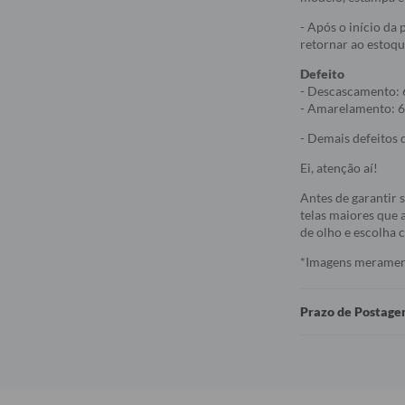
- Após o início da
retornar ao estoqu
Defeito
- Descascamento: 
- Amarelamento: 6
- Demais defeitos d
Ei, atenção aí!
Antes de garantir 
telas maiores que a
de olho e escolha
*Imagens meramente
Prazo de Postag