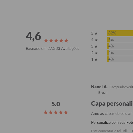
4,6
82%
5 ★
6%
4 ★
4%
3 ★
Baseado em 27.333 Avaliações
4%
2 ★
4%
1 ★
Naoel A.
Brazil
Capa personal
Amo as capas de celular
Personalize com sua Fot
Este comentário foi útil?