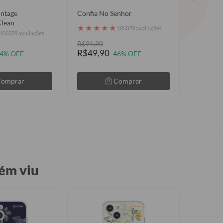
intage
Confia No Senhor
Ramo de 
Clean
★
★
★
★
★
★
★
★
105079 avaliações
105079 avaliações
R$91,90
R$89,90
R$49,90
R$49,9
4% OFF
46% OFF
Comprar
Comprar
ém viu