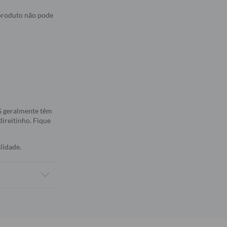
 produto não pode
5G geralmente têm
direitinho. Fique
lidade.