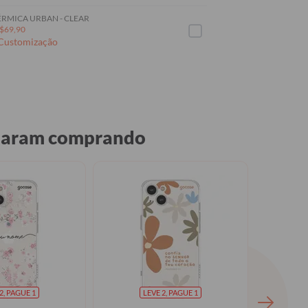
RMICA URBAN - CLEAR
$69,90
 Customização
abaram comprando
2, PAGUE 1
LEVE 2, PAGUE 1