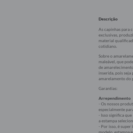
Descrição
As capinhas para c
exclusivas, produz
material qualifica
cotidiano.
Sobre o amarelame
maleável, que pod
de amarelecimento
inserida, pois sej
amarelamento do p
Garantias:
Arrependimento
- Os nossos produt
especialmente par
- Isso significa q
a estampa selecio
- Por isso, é supe
modelo, estampa e 