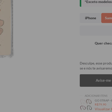
*Exceto modelos 
iPhone
Sam
Quer checa
Desculpe, esse produ
se e nós te avisaremo
Avise-me 
ADICIONAR ITENS
GO STRAP -
R$79,90
Visualizar