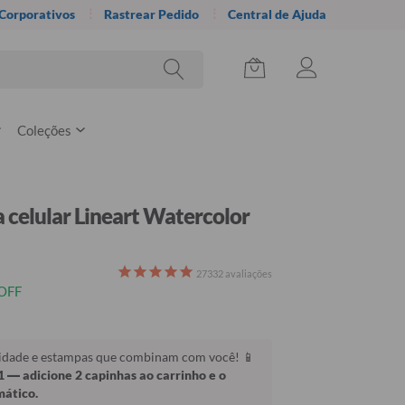
 Corporativos
Rastrear Pedido
Central de Ajuda
Coleções
 celular Lineart Watercolor
27332
avaliações
OFF
lidade e estampas que combinam com você! 📱
1
— adicione 2 capinhas ao carrinho e o
mático.