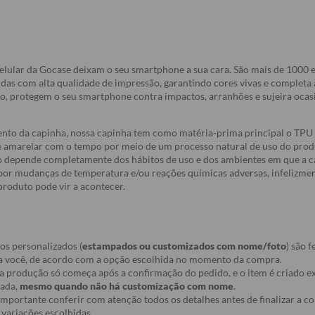
elular da Gocase deixam o seu smartphone a sua cara. São mais de 1000
idas com alta qualidade de impressão, garantindo cores vivas e completa
do, protegem o seu smartphone contra impactos, arranhões e sujeira oca
nto da capinha, nossa capinha tem como matéria-prima principal o TPU 
e amarelar com o tempo por meio de um processo natural de uso do produ
 depende completamente dos hábitos de uso e dos ambientes em que a c
a por mudanças de temperatura e/ou reações químicas adversas, infelizmen
roduto pode vir a acontecer.
os personalizados (
estampados ou customizados com nome/foto
) são f
a você, de acordo com a opção escolhida no momento da compra.
ue a produção só começa após a confirmação do pedido, e o item é criado
nada,
mesmo quando não há customização com nome
.
r importante conferir com atenção todos os detalhes antes de finalizar a 
variações escolhidas.