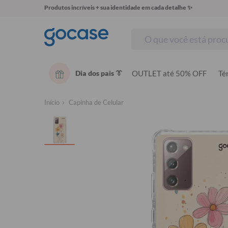
Produtos incríveis + sua identidade em cada detalhe ✨
Dia dos pais 👔
OUTLET até 50% OFF
Té
Início
Capinha de Celular