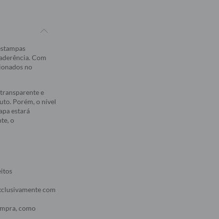
 estampas
 aderência. Com
sionados no
transparente e
to. Porém, o nível
apa estará
te, o
eitos
 exclusivamente com
compra, como