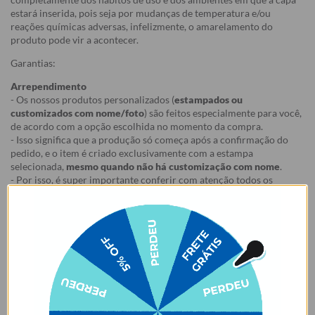
estará inserida, pois seja por mudanças de temperatura e/ou
reações químicas adversas, infelizmente, o amarelamento do
produto pode vir a acontecer.
Garantias:
Arrependimento
- Os nossos produtos personalizados (
estampados ou
customizados com nome/foto
) são feitos especialmente para você,
de acordo com a opção escolhida no momento da compra.
- Isso significa que a produção só começa após a confirmação do
pedido, e o item é criado exclusivamente com a estampa
selecionada,
mesmo quando não há customização com nome
.
- Por isso, é super importante conferir com atenção todos os
detalhes antes de finalizar a compra, como modelo, estampa e
variações escolhidas.
- Após o início da produção,
não é possível realizar
cancelamentos ou alterações
, pois o produto não pode retornar
ao estoque.
Defeito
- Descascamento: 6 meses;
- Amarelamento: 6 meses;