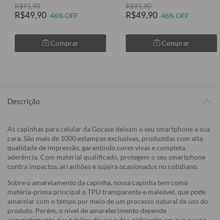
R$91,90
R$91,90
R$49,90
R$49,90
46% OFF
46% OFF
Comprar
Comprar
Descrição
As capinhas para celular da Gocase deixam o seu smartphone a sua
cara. São mais de 1000 estampas exclusivas, produzidas com alta
qualidade de impressão, garantindo cores vivas e completa
aderência. Com material qualificado, protegem o seu smartphone
contra impactos, arranhões e sujeira ocasionados no cotidiano.
Sobre o amarelamento da capinha, nossa capinha tem como
matéria-prima principal o TPU transparente e maleável, que pode
amarelar com o tempo por meio de um processo natural de uso do
produto. Porém, o nível de amarelecimento depende
completamente dos hábitos de uso e dos ambientes em que a capa