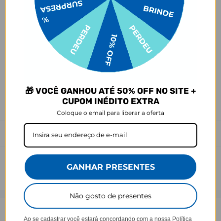
- Demais defeitos de fábrica: 3 meses.
Ei, atenção aí!
Antes de garantir seu acessório, dá uma conferida no modelo do
seu celular! Os modelos 5G geralmente têm telas maiores que as
outras versões, então certifique-se de que o seu escolhido vai
encaixar direitinho. Fique de olho e escolha certinho para tudo
combinar com seu smartphone! 😎📱
🎁 VOCÊ GANHOU ATÉ 50% OFF NO SITE +
*Imagens meramente ilustrativas, o produto final pode sofrer uma
CUPOM INÉDITO EXTRA
leve variação de cor/tonalidade.
Coloque o email para liberar a oferta
Prazo de Postagem
GANHAR PRESENTES
Não gosto de presentes
Opinião dos consumidores
Ao se cadastrar você estará concordando com a nossa
Política