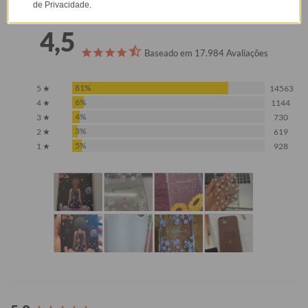
de Privacidade.
4,5
Baseado em 17.984 Avaliações
81%
5 ★
14563
6%
4 ★
1144
4%
3 ★
730
3%
2 ★
619
5%
1 ★
928