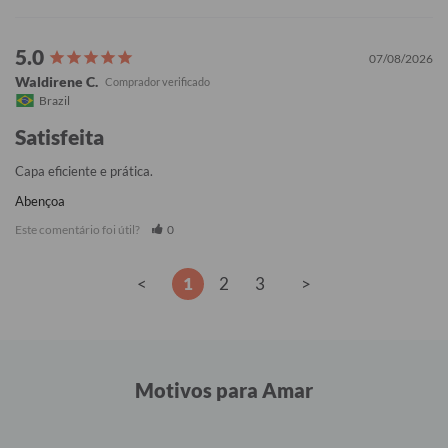
07/08/2026
Waldirene C.
Brazil
Satisfeita
Capa eficiente e prática.
Abençoa
Este comentário foi útil?
0
<
1
2
3
>
Motivos para Amar