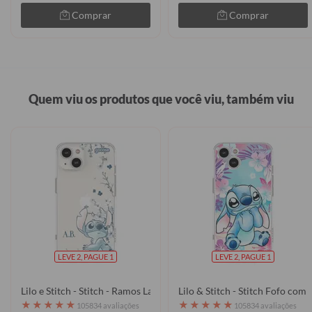
Comprar
Comprar
Quem viu os produtos que você viu, também viu
LEVE 2, PAGUE 1
LEVE 2, PAGUE 1
Lilo e Stitch - Stitch - Ramos Laterais
Lilo & Stitch - Stitch Fofo com
★
★
★
★
★
★
★
★
★
★
105834 avaliações
105834 avaliações