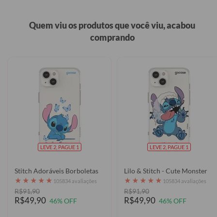
Quem viu os produtos que você viu, acabou
comprando
LEVE 2, PAGUE 1
LEVE 2, PAGUE 1
Stitch Adoráveis Borboletas
Lilo & Stitch - Cute Monster
★
★
★
★
★
★
★
★
★
★
105834 avaliações
105834 avaliações
R$91,90
R$91,90
R$49,90
R$49,90
46% OFF
46% OFF