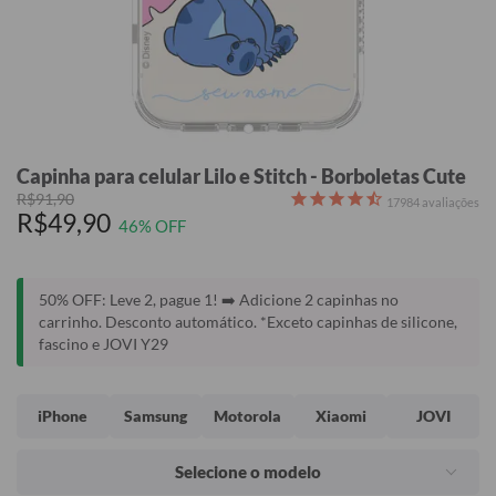
Capinha para celular Lilo e Stitch - Borboletas Cute
R$91,90
17984
avaliações
R$49,90
46% OFF
50% OFF: Leve 2, pague 1! ➡️ Adicione 2 capinhas no
carrinho. Desconto automático. *Exceto capinhas de silicone,
fascino e JOVI Y29
iPhone
Samsung
Motorola
Xiaomi
JOVI
Selecione o modelo