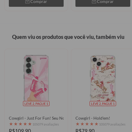
Comprar
Comprar
Quem viu os produtos que você viu, também viu
LEVE 2, PAGUE 1
LEVE 2, PAGUE 1
Cowgirl - Just For Fun! Seu Nome
Cowgirl - Hold'em!
★
★
★
★
★
★
★
★
★
★
105079 avaliações
105079 avaliações
R$109,90
R$79,90