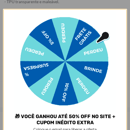
- TPU transparente e maleável.
São mais de 1000 estampas exclusivas, produzidas com alta
qualidade de impressão, garantindo cores vivas e completa
aderência. Com material qualificado, protegem o seu smartphone
contra impactos, arranhões e sujeira ocasionados no cotidiano.
Garantias:
- Descascamento: 1 ano;
- Defeito de fábrica: 3 meses.
- Amarelamento: 6 meses;
Prazo de Postagem
🎁 VOCÊ GANHOU ATÉ 50% OFF NO SITE +
CUPOM INÉDITO EXTRA
Opinião dos consumidores
Coloque o email para liberar a oferta