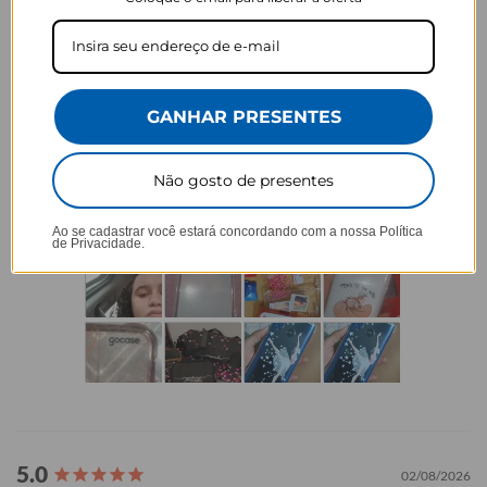
4,5
Baseado em 5.735 Avaliações
GANHAR PRESENTES
79%
5 ★
4554
7%
4 ★
407
5%
3 ★
272
Não gosto de presentes
4%
2 ★
213
5%
1 ★
289
Ao se cadastrar você estará concordando com a nossa
Política
de Privacidade.
02/08/2026