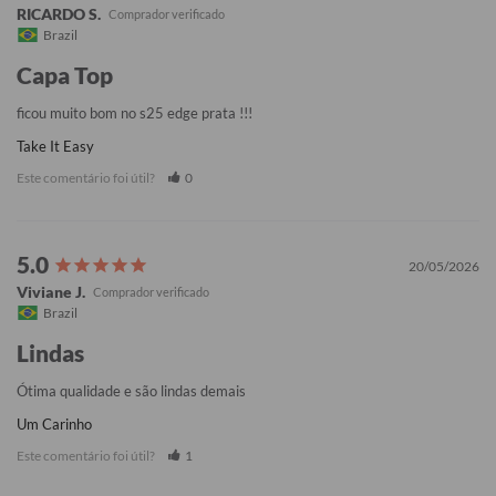
RICARDO S.
Brazil
Capa Top
ficou muito bom no s25 edge prata !!!
Take It Easy
Este comentário foi útil?
0
20/05/2026
Viviane J.
Brazil
Lindas
Ótima qualidade e são lindas demais
Um Carinho
Este comentário foi útil?
1