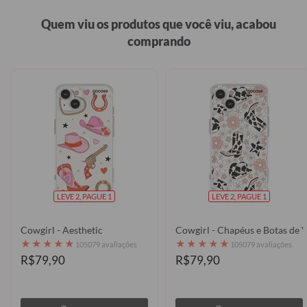
Quem viu os produtos que você viu, acabou
comprando
LEVE 2, PAGUE 1
LEVE 2, PAGUE 1
Cowgirl - Aesthetic
Cowgirl - Chapéus e Botas de 
★
★
★
★
★
★
★
★
★
★
105079 avaliações
105079 avaliações
R$79,90
R$79,90