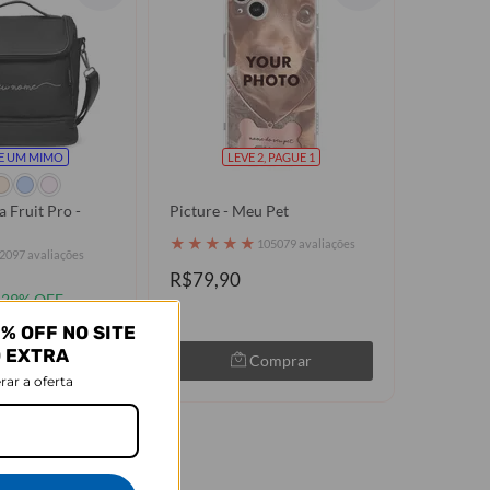
E UM MIMO
LEVE 2, PAGUE 1
 Fruit Pro -
Picture - Meu Pet
★
★
★
★
★
105079 avaliações
2097 avaliações
R$79,90
29% OFF
63 sem juros
% OFF NO SITE
O EXTRA
Comprar
Comprar
rar a oferta