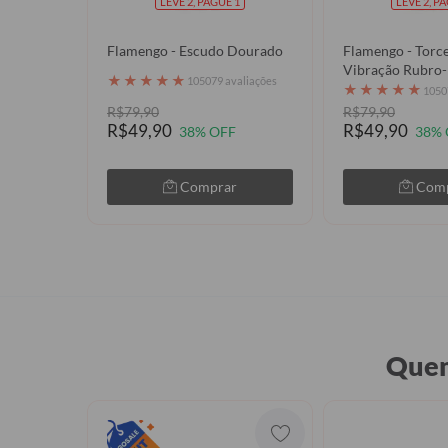
LEVE 2, PAGUE 1
LEVE 2, P
Flamengo - Escudo Dourado
Flamengo - Torc
Vibração Rubro-
★
★
★
★
★
105079 avaliações
★
★
★
★
★
1050
R$79,90
R$79,90
R$49,90
R$49,90
38% OFF
38% 
Comprar
Com
Quem