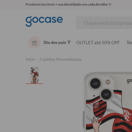
Produtos incríveis + sua identidade em cada detalhe ✨
Dia dos pais 👔
OUTLET até 50% OFF
Té
Início
Capinhas Personalizadas