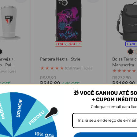
LEVE 2, PAGUE 1
GANH
rveja +
Pantera Negra - Style
Bolsa Térmica
 - Pai
Manuscrita
★
★
★
★
★
105079 avaliações
★
★
★
★
★
 avaliações
R$89,90
R$279,90
R$49,90
R$199,90
% OFF
44% OFF
sem juros
3x de R$66,
🎁 VOCÊ GANHOU ATÉ 50
+ CUPOM INÉDIT
prar
Comprar
Coloque o email para libe