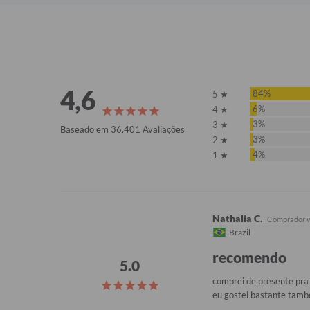
4,6
84%
5 ★
6%
4 ★
3%
3 ★
Baseado em 36.401 Avaliações
3%
2 ★
4%
1 ★
Nathalia C.
Brazil
recomendo
comprei de presente pra 
eu gostei bastante també