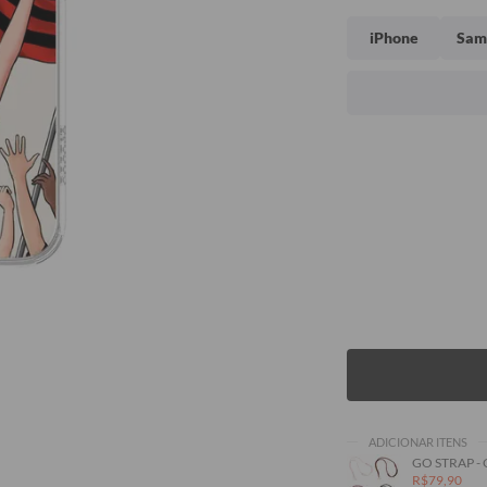
iPhone
Sam
ADICIONAR ITENS
GO STRAP -
R$79,90