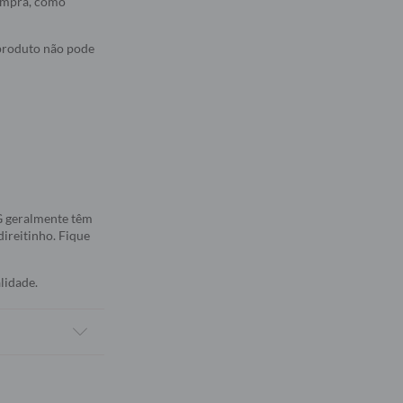
compra, como
 produto não pode
5G geralmente têm
direitinho. Fique
lidade.