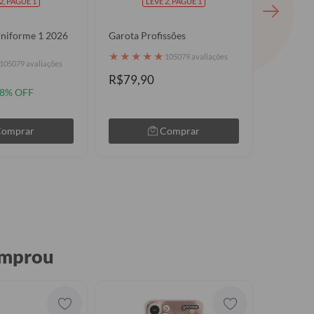
2, PAGUE 1
LEVE 2, PAGUE 1
Uniforme 1 2026
Garota Profissões
Mãe, Meu
★
★
★
★
★
★
★
★
105079 avaliações
105079 avaliações
R$79,90
R$79,9
8% OFF
Comprar
Comprar
omprou