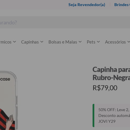
Seja Revendedor(a)
Brindes
rmicos
Capinhas
Bolsas e Malas
Pets
Acessórios
Capinha para
Rubro-Negr
R$79,00
50% OFF: Leve 2, 
Desconto automáti
JOVI Y29