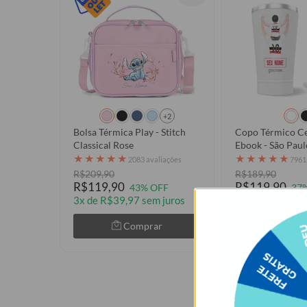
+2
Bolsa Térmica Play - Stitch
Copo Térmico Ce
Classical Rose
Ebook - São Paulo
Torcedor 2026
★
★
★
★
★
★
★
★
★
★
2083 avaliações
7961
R$209,90
R$189,90
R$119,90
R$119,90
43% OFF
37
3x de R$39,97 sem juros
3x de R$39,97 
Comprar
Com