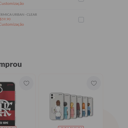
 Customização
RMICA URBAN - CLEAR
$59,90
 Customização
omprou