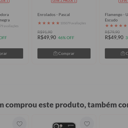
AGUE 1
LEVE 2, PAGUE 1
LEVE 
edora
Enrolados - Pascal
Flamengo - 
negra
Escudo
★
★
★
★
★
105079 avaliações
★
★
★
★
★
79 avaliações
R$91,90
R$79,90
R$49,90
R$49,90
OFF
46% OFF
3
prar
Comprar
 comprou este produto, também c