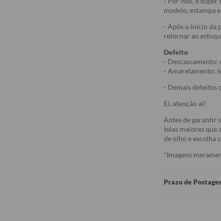
- Por isso, é supe
modelo, estampa e 
- Após o início da
retornar ao estoqu
Defeito
- Descascamento: 
- Amarelamento: 6
- Demais defeitos d
Ei, atenção aí!
Antes de garantir 
telas maiores que a
de olho e escolha
*Imagens meramente
Prazo de Postag