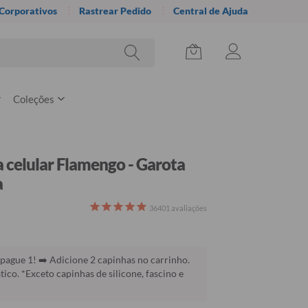
 Corporativos
Rastrear Pedido
Central de Ajuda
Coleções
 celular Flamengo - Garota
a
36401
avaliações
pague 1! ➡️ Adicione 2 capinhas no carrinho.
co. *Exceto capinhas de silicone, fascino e